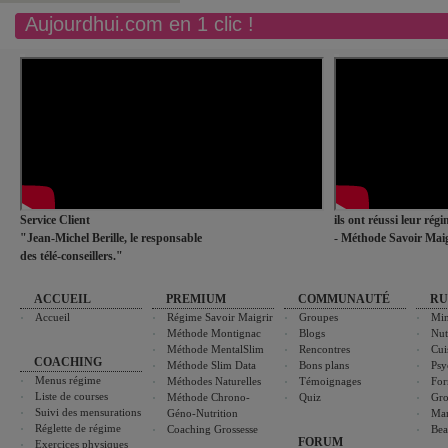
Aujourdhui.com en 1 clic !
Service Client
ils ont réussi leur rég
"Jean-Michel Berille, le responsable
- Méthode Savoir Maig
des télé-conseillers."
ACCUEIL
PREMIUM
COMMUNAUTÉ
RU
Accueil
Régime Savoir Maigrir
Groupes
Min
Méthode Montignac
Blogs
Nut
Méthode MentalSlim
Rencontres
Cui
COACHING
Méthode Slim Data
Bons plans
Psy
Menus régime
Méthodes Naturelles
Témoignages
For
Liste de courses
Méthode Chrono-
Quiz
Gro
Suivi des mensurations
Géno-Nutrition
Ma
Réglette de régime
Coaching Grossesse
Bea
FORUM
Exercices physiques