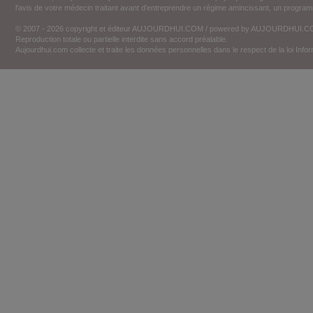
l'avis de votre médecin traitant avant d'entreprendre un régime amincissant, un programm
© 2007 - 2026 copyright et éditeur AUJOURDHUI.COM / powered by AUJOURDHUI.
Reproduction totale ou partielle interdite sans accord préalable.
Aujourdhui.com collecte et traite les données personnelles dans le respect de la loi Inf