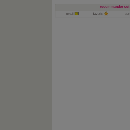
recommander cett
email
favoris
par