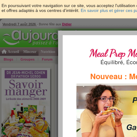
En poursuivant votre navigation sur ce site, vous acceptez l'utilisati
et offres adaptés à vos centres d'intérêt.
En savoir plus et gérer ces 
Vendredi 7 août 2026
- Bonne fête aux
Didier
Accueil
Minceur
Nutrition
Cuisine
Psycho & tests
Forme & santé
Gro
Blogs
Groupes
Forum
Guide
Photos
Bons Plans
Témoign
Accueil
>
Savoir Manger
>
soupes et potages
> B
Nouveau : M