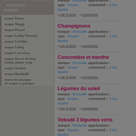
marque
:
Bonduelle
appréciation :
soupes par
type
:
Soupes
commenté :
0 fois
marque
liquides
voir la fiche
commenter
soupes Knorr
soupes Maggi
Champignons
soupes Picard
marque
:
Bonduelle
appréciation :
soupes Liebig Pursoup'
type
:
Soupes
commenté :
0 fois
liquides
soupes Créaline
voir la fiche
commenter
soupes Liebig
soupes Carrefour
Concombre et menthe
soupes Royco devient
Liebig minute soup
marque
:
Bonduelle
appréciation :
type
:
Soupes
commenté :
0 fois
soupes Auchan
liquides
soupes Bonduelle
voir la fiche
commenter
toutes les marques
de soupes et potages
Légumes du soleil
marque
:
Bonduelle
appréciation :
type
:
Soupes
commenté :
0 fois
liquides
voir la fiche
commenter
Velouté 3 légumes verts
marque
:
Bonduelle
appréciation :
type
:
Soupes
commenté :
0 fois
liquides