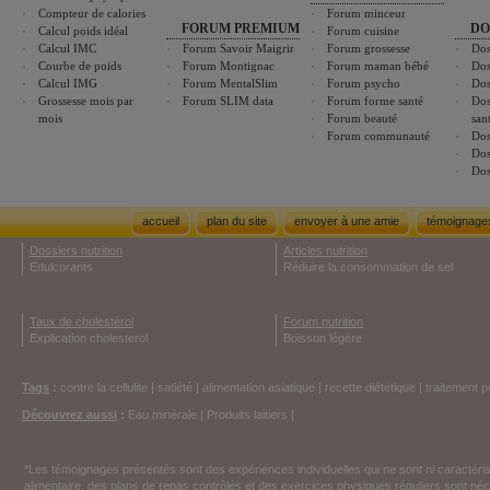
Compteur de calories
Forum minceur
FORUM PREMIUM
DO
Calcul poids idéal
Forum cuisine
Calcul IMC
Forum Savoir Maigrir
Forum grossesse
Dos
Courbe de poids
Forum Montignac
Forum maman bébé
Dos
Calcul IMG
Forum MentalSlim
Forum psycho
Dos
Grossesse mois par
Forum SLIM data
Forum forme santé
Dos
mois
Forum beauté
san
Forum communauté
Dos
Dos
Dos
accueil
plan du site
envoyer à une amie
témoignage
Dossiers nutrition
Articles nutrition
Edulcorants
Réduire la consommation de sel
Taux de cholestérol
Forum nutrition
Explication cholesterol
Boisson légère
Tags
:
contre la cellulite
|
satiété
|
alimentation asiatique
|
recette diététique
|
traitement p
Découvrez aussi
:
Eau minérale
|
Produits laitiers
|
*Les témoignages présentés sont des expériences individuelles qui ne sont ni caractéri
alimentaire, des plans de repas contrôlés et des exercices physiques réguliers sont n