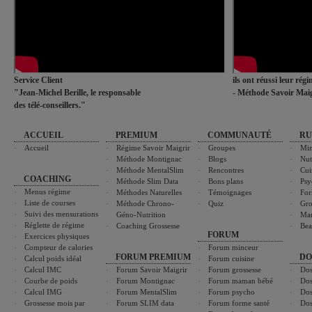
Service Client
ils ont réussi leur rég
"Jean-Michel Berille, le responsable
- Méthode Savoir Maig
des télé-conseillers."
ACCUEIL
PREMIUM
COMMUNAUTÉ
RU
Accueil
Régime Savoir Maigrir
Groupes
Min
Méthode Montignac
Blogs
Nut
Méthode MentalSlim
Rencontres
Cui
COACHING
Méthode Slim Data
Bons plans
Psy
Menus régime
Méthodes Naturelles
Témoignages
For
Liste de courses
Méthode Chrono-
Quiz
Gro
Suivi des mensurations
Géno-Nutrition
Ma
Réglette de régime
Coaching Grossesse
Bea
FORUM
Exercices physiques
Compteur de calories
Forum minceur
FORUM PREMIUM
DO
Calcul poids idéal
Forum cuisine
Calcul IMC
Forum Savoir Maigrir
Forum grossesse
Dos
Courbe de poids
Forum Montignac
Forum maman bébé
Dos
Calcul IMG
Forum MentalSlim
Forum psycho
Dos
Grossesse mois par
Forum SLIM data
Forum forme santé
Dos