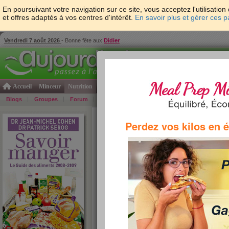
En poursuivant votre navigation sur ce site, vous acceptez l'utilisati
et offres adaptés à vos centres d'intérêt.
En savoir plus et gérer ces 
Vendredi 7 août 2026
- Bonne fête aux
Didier
Accueil
Minceur
Nutrition
Cuisine
Psycho & tests
Forme & santé
Gro
Blogs
Groupes
Forum
Guide
Photos
Bons Plans
Témoign
Accueil
>
Savoir Manger
>
soupes et potages
> P
Perdez vos kilos en 