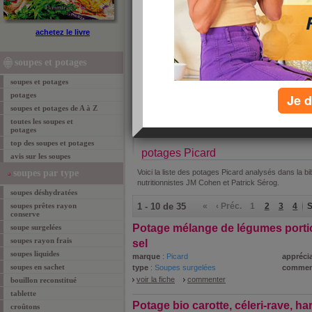
achetez le livre
»
re
soupes et potages
soupes et potages
potages
Je d
tous les soupes et potages par ordre alphabéti
soupes et potages de A à Z
A
B
C
D
E
F
G
H
I
J
K
L
M
N
O
P
toutes les soupes et
potages
top des soupes et potages
potages Picard
avis sur les soupes
soupes par type
Voici la liste des potages Picard analysés dans la b
nutritionnistes JM Cohen et Patrick Sérog.
soupes déshydratées
soupes prêtes rayon
1 - 10 de 35
«
‹ Préc.
1
2
3
4
S
conserve
Potage mélange de légumes porti
soupe surgelées
soupes rayon frais
sel
soupes liquides
marque
:
Picard
appréci
soupes en sachet
type
:
Soupes surgelées
commen
voir la fiche
commenter
bouillon reconstitué
tablette
Potage bio carotte, céleri-rave, ha
croûtons