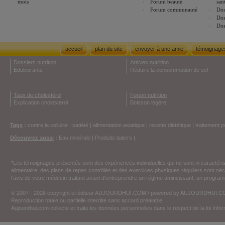
mois
Forum beauté
san
Forum communauté
Dos
Dos
Dos
accueil
plan du site
envoyer à une amie
témoignage
Dossiers nutrition
Articles nutrition
Edulcorants
Réduire la consommation de sel
Taux de cholestérol
Forum nutrition
Explication cholesterol
Boisson légère
Tags
:
contre la cellulite
|
satiété
|
alimentation asiatique
|
recette diététique
|
traitement p
Découvrez aussi
:
Eau minérale
|
Produits laitiers
|
*Les témoignages présentés sont des expériences individuelles qui ne sont ni caractéri
alimentaire, des plans de repas contrôlés et des exercices physiques réguliers sont n
l'avis de votre médecin traitant avant d'entreprendre un régime amincissant, un programm
© 2007 - 2026 copyright et éditeur AUJOURDHUI.COM / powered by AUJOURDHUI.
Reproduction totale ou partielle interdite sans accord préalable.
Aujourdhui.com collecte et traite les données personnelles dans le respect de la loi Inf