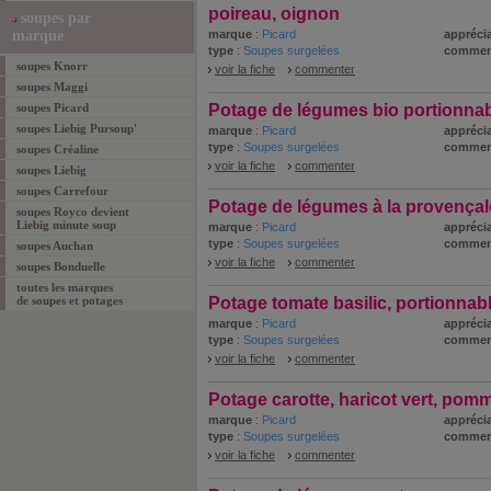
poireau, oignon
soupes par
marque
marque
:
Picard
apprécia
type
:
Soupes surgelées
commen
soupes Knorr
voir la fiche
commenter
soupes Maggi
soupes Picard
Potage de légumes bio portionna
soupes Liebig Pursoup'
marque
:
Picard
apprécia
type
:
Soupes surgelées
commen
soupes Créaline
voir la fiche
commenter
soupes Liebig
soupes Carrefour
Potage de légumes à la provençal
soupes Royco devient
Liebig minute soup
marque
:
Picard
apprécia
type
:
Soupes surgelées
commen
soupes Auchan
voir la fiche
commenter
soupes Bonduelle
toutes les marques
de soupes et potages
Potage tomate basilic, portionnab
marque
:
Picard
apprécia
type
:
Soupes surgelées
commen
voir la fiche
commenter
Potage carotte, haricot vert, pomm
marque
:
Picard
apprécia
type
:
Soupes surgelées
commen
voir la fiche
commenter