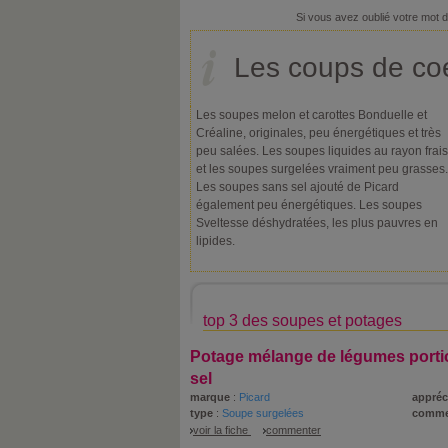
Si vous avez oublié votre mot 
Les coups de coe
Les soupes melon et carottes Bonduelle et
Créaline, originales, peu énergétiques et très
peu salées. Les soupes liquides au rayon frais
et les soupes surgelées vraiment peu grasses.
Les soupes sans sel ajouté de Picard
également peu énergétiques. Les soupes
Sveltesse déshydratées, les plus pauvres en
lipides.
top 3 des soupes et potages
Potage mélange de légumes porti
sel
marque
:
Picard
appréc
type
:
Soupe surgelées
comme
voir la fiche
commenter