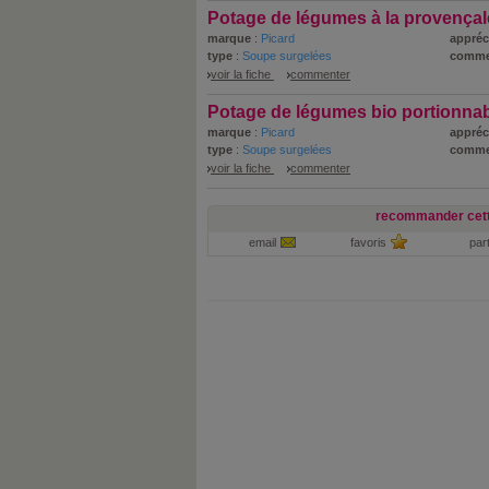
Potage de légumes à la provençal
marque
:
Picard
appréc
type
:
Soupe surgelées
comme
voir la fiche
commenter
Potage de légumes bio portionna
marque
:
Picard
appréc
type
:
Soupe surgelées
comme
voir la fiche
commenter
recommander cett
email
favoris
par