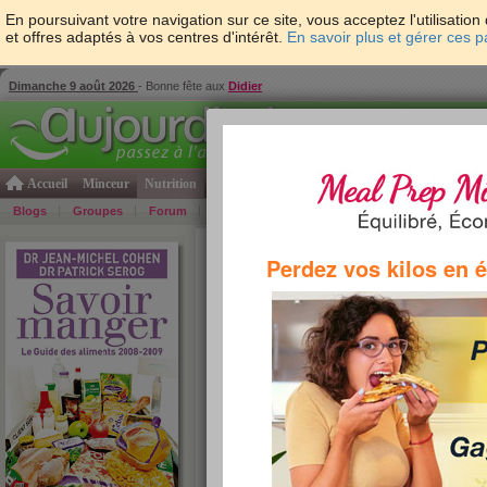
En poursuivant votre navigation sur ce site, vous acceptez l'utilisati
et offres adaptés à vos centres d'intérêt.
En savoir plus et gérer ces 
Dimanche 9 août 2026
- Bonne fête aux
Didier
Accueil
Minceur
Nutrition
Cuisine
Psycho & tests
Forme & santé
Gro
Blogs
Groupes
Forum
Guide
Photos
Bons Plans
Témoign
Accueil
>
Savoir Manger
>
soupes et potages
> Bo
Perdez vos kilos en 