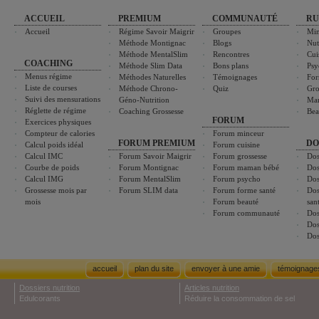
ACCUEIL
PREMIUM
COMMUNAUTÉ
RU
Accueil
Régime Savoir Maigrir
Groupes
Min
Méthode Montignac
Blogs
Nut
Méthode MentalSlim
Rencontres
Cui
COACHING
Méthode Slim Data
Bons plans
Psy
Menus régime
Méthodes Naturelles
Témoignages
For
Liste de courses
Méthode Chrono-
Quiz
Gro
Suivi des mensurations
Géno-Nutrition
Ma
Réglette de régime
Coaching Grossesse
Bea
FORUM
Exercices physiques
Compteur de calories
Forum minceur
FORUM PREMIUM
DO
Calcul poids idéal
Forum cuisine
Calcul IMC
Forum Savoir Maigrir
Forum grossesse
Dos
Courbe de poids
Forum Montignac
Forum maman bébé
Dos
Calcul IMG
Forum MentalSlim
Forum psycho
Dos
Grossesse mois par
Forum SLIM data
Forum forme santé
Dos
mois
Forum beauté
san
Forum communauté
Dos
Dos
Dos
accueil
plan du site
envoyer à une amie
témoignage
Dossiers nutrition
Articles nutrition
Edulcorants
Réduire la consommation de sel