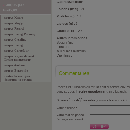
Calories/assiette*
:
soupes par
marque
Calories (kcal)
: 24
Protides (g)
: 1.1
soupes Knorr
soupes Maggi
Lipides (g)
: 1
soupes Picard
Glucides (g)
: 2.6
soupes Liebig Pursoup'
Autres informations
:
soupes Créaline
Sodium (mg) :
soupes Liebig
Fibres (g) :
soupes Carrefour
% légumes minimum :
Vitamines :
soupes Royco devient
Liebig minute soup
soupes Auchan
soupes Bonduelle
Commentaires
toutes les marques
de soupes et potages
L’accès et l’utilisation du forum sont réservés aux
pouvez vous
inscrire gratuitement
en cliquant ici
.
Si vous êtes déjà membre, connectez-vous ici :
votre pseudo :
votre mot de passe
(envoyé par email)