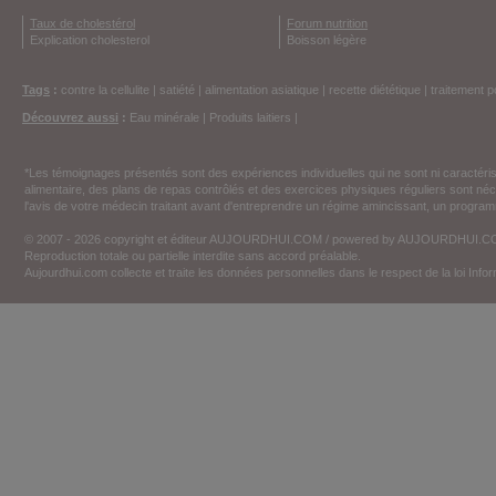
Taux de cholestérol
Forum nutrition
Explication cholesterol
Boisson légère
Tags
:
contre la cellulite
|
satiété
|
alimentation asiatique
|
recette diététique
|
traitement p
Découvrez aussi
:
Eau minérale
|
Produits laitiers
|
*Les témoignages présentés sont des expériences individuelles qui ne sont ni caractéri
alimentaire, des plans de repas contrôlés et des exercices physiques réguliers sont n
l'avis de votre médecin traitant avant d'entreprendre un régime amincissant, un programm
© 2007 - 2026 copyright et éditeur AUJOURDHUI.COM / powered by AUJOURDHUI.
Reproduction totale ou partielle interdite sans accord préalable.
Aujourdhui.com collecte et traite les données personnelles dans le respect de la loi Inf