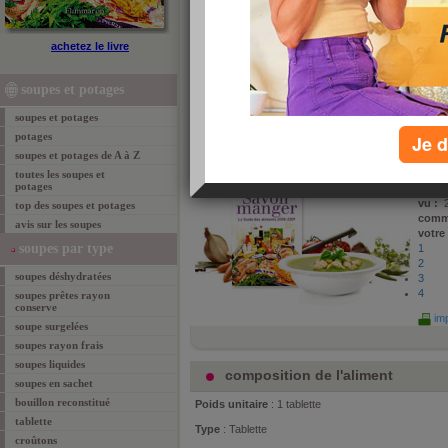
Bouillon de poule (Auchan 1er prix
achetez le livre
Savoir Manger est un guide des aliments passionnant 
plus de 15 000 produits, donne toutes les recettes p
soupes et potages
garder la ligne, en somme consommer intelligent. Je
célèbres nutritionnistes en sont les auteurs. Ils part
soupes et potages
produit "Bouillon de poule".
potages
Je d
soupes et potages de A à Z
propo
Sérog
toutes les soupes et
potages
le :
24
vu :
2
top des soupes et potages
comm
avis sur les soupes
votre
soupes par type
1
2
soupes déshydratées
3
4
soupes prêtes rayon
conserve
imp
soupe surgelées
soupes rayon frais
soupes liquides
composition de l'aliment
soupes en sachet
bouillon reconstitué
Poids unitaire
: 1 tablette
tablette
Type
: Tablette
croûtons