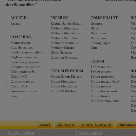
des télé-conseillers."
ACCUEIL
PREMIUM
COMMUNAUTÉ
RU
Accueil
Régime Savoir Maigrir
Groupes
Min
Méthode Montignac
Blogs
Nut
Méthode MentalSlim
Rencontres
Cui
COACHING
Méthode Slim Data
Bons plans
Psy
Menus régime
Méthodes Naturelles
Témoignages
For
Liste de courses
Méthode Chrono-
Quiz
Gro
Suivi des mensurations
Géno-Nutrition
Ma
Réglette de régime
Coaching Grossesse
Bea
FORUM
Exercices physiques
Compteur de calories
Forum minceur
FORUM PREMIUM
DO
Calcul poids idéal
Forum cuisine
Calcul IMC
Forum Savoir Maigrir
Forum grossesse
Dos
Courbe de poids
Forum Montignac
Forum maman bébé
Dos
Calcul IMG
Forum MentalSlim
Forum psycho
Dos
Grossesse mois par
Forum SLIM data
Forum forme santé
Dos
mois
Forum beauté
san
Forum communauté
Dos
Dos
Dos
accueil
plan du site
envoyer à une amie
témoignage
Dossiers nutrition
Articles nutrition