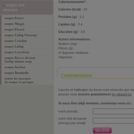
Calories/assiette*
:
soupes par
marque
Calories (kcal)
: 23
Protides (g)
: 1.1
soupes Knorr
soupes Maggi
Lipides (g)
: 0.4
soupes Picard
Glucides (g)
: 3.8
soupes Liebig Pursoup'
Autres informations
:
soupes Créaline
Sodium (mg) :
soupes Liebig
Fibres (g) :
soupes Carrefour
% légumes minimum :
Vitamines :
soupes Royco devient
Liebig minute soup
soupes Auchan
soupes Bonduelle
Commentaires
toutes les marques
de soupes et potages
L’accès et l’utilisation du forum sont réservés aux
pouvez vous
inscrire gratuitement
en cliquant ici
.
Si vous êtes déjà membre, connectez-vous ici :
votre pseudo :
votre mot de passe
(envoyé par email)