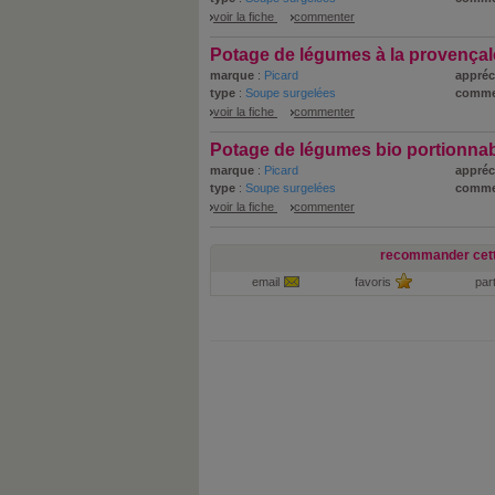
voir la fiche
commenter
Potage de légumes à la provençal
marque
:
Picard
appréc
type
:
Soupe surgelées
comme
voir la fiche
commenter
Potage de légumes bio portionna
marque
:
Picard
appréc
type
:
Soupe surgelées
comme
voir la fiche
commenter
recommander cett
email
favoris
par