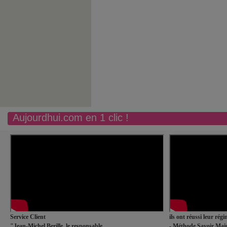
Aujourdhui.com en 1 clic !
Service Client
ils ont réussi leur rég
"Jean-Michel Berille, le responsable
- Méthode Savoir Maig