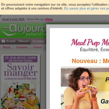
En poursuivant votre navigation sur ce site, vous acceptez l'utilisati
et offres adaptés à vos centres d'intérêt.
En savoir plus et gérer ces 
Jeudi 6 août 2026
- Bonne fête aux
Didier
Accueil
Minceur
Nutrition
Cuisine
Psycho & tests
Forme & santé
Gro
Blogs
Groupes
Forum
Guide
Photos
Bons Plans
Témoign
Accueil
>
Savoir Manger
>
soupes et potages
> Bo
Nouveau : M