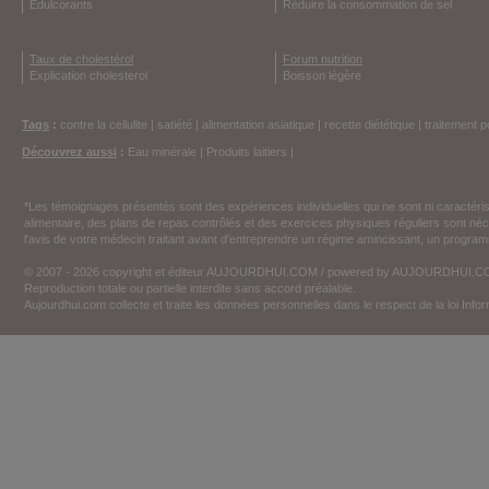
Edulcorants
Réduire la consommation de sel
Taux de cholestérol
Forum nutrition
Explication cholesterol
Boisson légère
Tags
:
contre la cellulite
|
satiété
|
alimentation asiatique
|
recette diététique
|
traitement p
Découvrez aussi
:
Eau minérale
|
Produits laitiers
|
*Les témoignages présentés sont des expériences individuelles qui ne sont ni caractéri
alimentaire, des plans de repas contrôlés et des exercices physiques réguliers sont n
l'avis de votre médecin traitant avant d'entreprendre un régime amincissant, un programm
© 2007 - 2026 copyright et éditeur AUJOURDHUI.COM / powered by AUJOURDHUI.
Reproduction totale ou partielle interdite sans accord préalable.
Aujourdhui.com collecte et traite les données personnelles dans le respect de la loi Inf