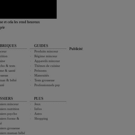
ime et cela les rend heureux
rir
BRIQUES
GUIDES
Publicité
ceur
Produits minceur
rition
Régime minceur
sine
Appareils minceur
cho & tests
Thèmes de cuisine
me & santé
Prénoms
ssesse
Maternités
man & bébé
Tests grossesse
uté
Professionnels psy
SSIERS
PLUS
siers minceur
Jeux
siers nutrition
Infos
siers psycho
Astro
siers forme &
Shopping
té
siers grossesse
siers maman bébé