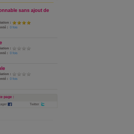
onnable sans ajout de
iation :
nté :
0 fois
e
iation :
nté :
0 fois
ble
iation :
nté :
0 fois
e page :
tager
Twitter