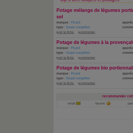
Potage mélange de légumes porti
sel
marque
:
Picard
appréc
type
:
Soupe surgelées
comme
voir la fiche
commenter
Potage de légumes à la provençal
marque
:
Picard
appréc
type
:
Soupe surgelées
comme
voir la fiche
commenter
Potage de légumes bio portionna
marque
:
Picard
appréc
type
:
Soupe surgelées
comme
voir la fiche
commenter
recommander cett
email
favoris
par