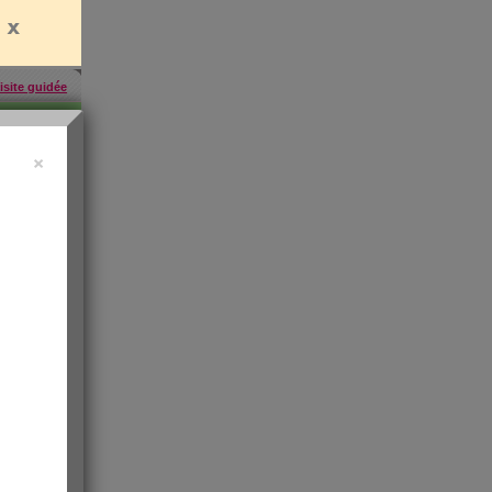
isite guidée
×
457
inscrites
'abonner
rien
es
e santé
t de
 les infos