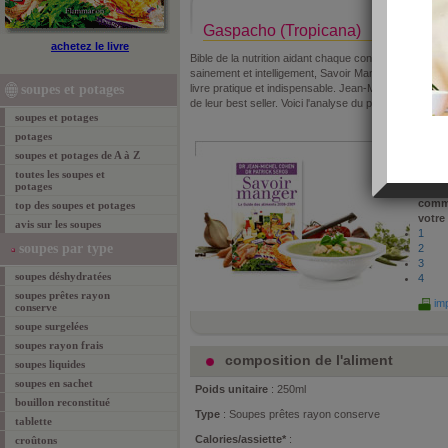
Gaspacho (Tropicana)
achetez le livre
Bible de la nutrition aidant chaque consommateur à 
sainement et intelligement, Savoir Manger, est autan
soupes et potages
livre pratique et indispensable. Jean-Michel Cohen et
de leur best seller. Voici l'analyse du produit "Gaspac
soupes et potages
potages
propo
soupes et potages de A à Z
Sérog
le :
24
toutes les soupes et
potages
vu :
2
comm
top des soupes et potages
votre
avis sur les soupes
1
soupes par type
2
3
soupes déshydratées
4
soupes prêtes rayon
imp
conserve
soupe surgelées
soupes rayon frais
composition de l'aliment
soupes liquides
soupes en sachet
Poids unitaire
: 250ml
bouillon reconstitué
Type
: Soupes prêtes rayon conserve
tablette
Calories/assiette*
:
croûtons