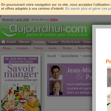
En poursuivant votre navigation sur ce site, vous acceptez l'utilisati
et offres adaptés à vos centres d'intérêt.
En savoir plus et gérer ces 
Vendredi 7 août 2026
- Bonne fête aux
Didier
Accueil
Minceur
Nutrition
Cuisine
Psycho & tests
Forme & santé
Gro
Blogs
Groupes
Forum
Guide
Photos
Bons Plans
Témoign
Accueil
>
Savoir Manger
>
soupes et potages
> G
Pe