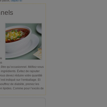
de passe,
cliquez ici
nnels
s
le
us
 être qu’occasionnel. Méfiez-vous
ingrédients. Évitez de rajouter
 vous devez réduire votre quantité
c’est indiqué sur l’emballage. Et
 souffrez de diabète, prenez les
 en lipides. Comme pour l’excès de