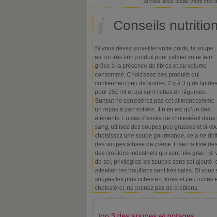
Si vous avez oublié votre mot 
Conseils nutritio
Si vous devez surveiller votre poids, la soupe
est un très bon produit pour calmer votre faim
grâce à la présence de fibres et au volume
consommé. Choisissez des produits qui
contiennent peu de lipides, 2 g à 3 g de lipide
pour 250 ml et qui sont riches en légumes.
Surtout ne considérez pas cet aliment comme
un repas à part entière. Il n’en est qu’un des
éléments. En cas d’excès de cholestérol dans 
sang, utilisez des soupes peu grasses et si vo
choisissez une soupe gourmande, cela ne doit
des soupes à base de crème. Lisez la liste des 
des croûtons industriels qui sont très gras ! Si
de sel, privilégiez les soupes sans sel ajouté, 
attention les bouillons sont très salés. Si vous
soupes les plus riches en fibres et peu riches
cholestérol, ne prenez pas de croûtons.
top 3 des soupes et potages