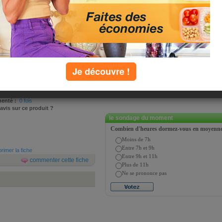
remplir son caddie en mangeant
t une enquête sur nos habitudes qu'un
 Patrick Sérog vous partagent un extrait
ho".
Je découvre !
sé par
Jean-Michel Cohen et Patrick
 septembre 2009
4196 fois
enté :
0 fois
 avis sur ce produit ?
le sondage du moment
Combien d'heures dormez-vous en moyenne 
Moins de 7h
Entre 7h et 9h
rimer la fiche
Entre 9h et 11h
commenter cette fiche
Plus de 11h
Ne se prononce pas