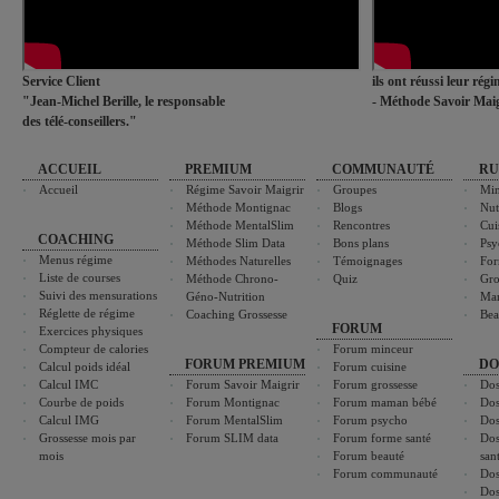
Service Client
ils ont réussi leur rég
"Jean-Michel Berille, le responsable
- Méthode Savoir Maig
des télé-conseillers."
ACCUEIL
PREMIUM
COMMUNAUTÉ
RU
Accueil
Régime Savoir Maigrir
Groupes
Min
Méthode Montignac
Blogs
Nut
Méthode MentalSlim
Rencontres
Cui
COACHING
Méthode Slim Data
Bons plans
Psy
Menus régime
Méthodes Naturelles
Témoignages
For
Liste de courses
Méthode Chrono-
Quiz
Gro
Suivi des mensurations
Géno-Nutrition
Ma
Réglette de régime
Coaching Grossesse
Bea
FORUM
Exercices physiques
Compteur de calories
Forum minceur
FORUM PREMIUM
DO
Calcul poids idéal
Forum cuisine
Calcul IMC
Forum Savoir Maigrir
Forum grossesse
Dos
Courbe de poids
Forum Montignac
Forum maman bébé
Dos
Calcul IMG
Forum MentalSlim
Forum psycho
Dos
Grossesse mois par
Forum SLIM data
Forum forme santé
Dos
mois
Forum beauté
san
Forum communauté
Dos
Dos