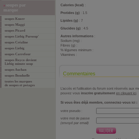
soupes par
Calories (kcal)
:
marque
Protides (g)
: 1.5
soupes Knorr
Lipides (g)
: 7
soupes Maggi
Glucides (g)
: 4.5
soupes Picard
Autres informations
:
soupes Liebig Pursoup'
Sodium (mg) :
soupes Créaline
Fibres (g) :
soupes Liebig
% légumes minimum :
soupes Carrefour
Vitamines :
soupes Royco devient
Liebig minute soup
soupes Auchan
Commentaires
soupes Bonduelle
toutes les marques
de soupes et potages
L’accès et l’utilisation du forum sont réservés aux
pouvez vous
inscrire gratuitement
en cliquant ici
.
Si vous êtes déjà membre, connectez-vous ici :
votre pseudo :
votre mot de passe
(envoyé par email)