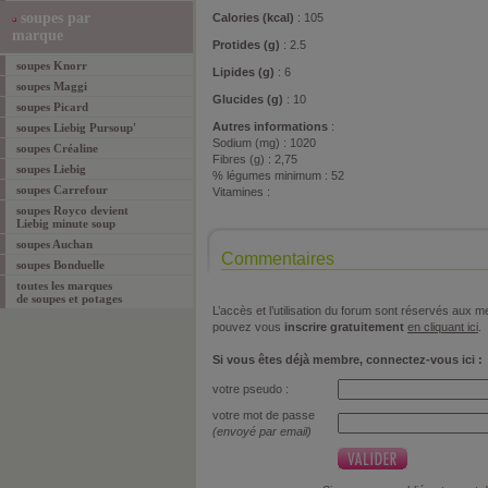
soupes par
Calories (kcal)
: 105
marque
Protides (g)
: 2.5
soupes Knorr
Lipides (g)
: 6
soupes Maggi
Glucides (g)
: 10
soupes Picard
Autres informations
:
soupes Liebig Pursoup'
Sodium (mg) : 1020
soupes Créaline
Fibres (g) : 2,75
soupes Liebig
% légumes minimum : 52
soupes Carrefour
Vitamines :
soupes Royco devient
Liebig minute soup
soupes Auchan
Commentaires
soupes Bonduelle
toutes les marques
de soupes et potages
L’accès et l’utilisation du forum sont réservés aux
pouvez vous
inscrire gratuitement
en cliquant ici
.
Si vous êtes déjà membre, connectez-vous ici :
votre pseudo :
votre mot de passe
(envoyé par email)