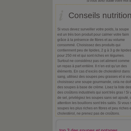
Si vous avez oublié votre mot 
Conseils nutritio
Si vous devez surveiller votre poids, la soupe
est un très bon produit pour calmer votre faim
grâce à la présence de fibres et au volume
consommé. Choisissez des produits qui
contiennent peu de lipides, 2 g à 3 g de lipide
pour 250 ml et qui sont riches en légumes.
Surtout ne considérez pas cet aliment comme
un repas à part entière. Il n’en est qu’un des
éléments. En cas d’excès de cholestérol dans 
sang, utilisez des soupes peu grasses et si vo
choisissez une soupe gourmande, cela ne doit
des soupes à base de crème. Lisez la liste des 
des croûtons industriels qui sont très gras ! Si
de sel, privilégiez les soupes sans sel ajouté, 
attention les bouillons sont très salés. Si vous
soupes les plus riches en fibres et peu riches
cholestérol, ne prenez pas de croûtons.
top 3 des soupes et potages