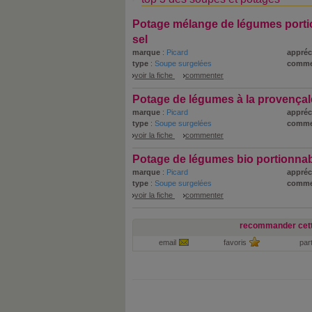
Potage mélange de légumes porti
sel
marque
:
Picard
appréc
type
:
Soupe surgelées
comme
voir la fiche
commenter
Potage de légumes à la provençal
marque
:
Picard
appréc
type
:
Soupe surgelées
comme
voir la fiche
commenter
Potage de légumes bio portionna
marque
:
Picard
appréc
type
:
Soupe surgelées
comme
voir la fiche
commenter
recommander cett
email
favoris
par