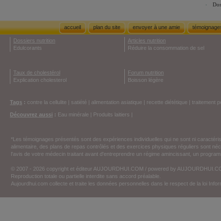
Dos
accueil
plan du site
envoyer à une amie
témoignage
Dossiers nutrition
Articles nutrition
Edulcorants
Réduire la consommation de sel
Taux de cholestérol
Forum nutrition
Explication cholesterol
Boisson légère
Tags
:
contre la cellulite
|
satiété
|
alimentation asiatique
|
recette diététique
|
traitement p
Découvrez aussi
:
Eau minérale
|
Produits laitiers
|
*Les témoignages présentés sont des expériences individuelles qui ne sont ni caractéri
alimentaire, des plans de repas contrôlés et des exercices physiques réguliers sont n
l'avis de votre médecin traitant avant d'entreprendre un régime amincissant, un programm
© 2007 - 2026 copyright et éditeur AUJOURDHUI.COM / powered by AUJOURDHUI.
Reproduction totale ou partielle interdite sans accord préalable.
Aujourdhui.com collecte et traite les données personnelles dans le respect de la loi Inf