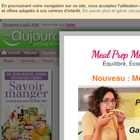
En poursuivant votre navigation sur ce site, vous acceptez l'utilisati
et offres adaptés à vos centres d'intérêt.
En savoir plus et gérer ces 
Dimanche 9 août 2026
- Bonne fête aux
Didier
Accueil
Minceur
Nutrition
Cuisine
Psycho & tests
Forme & santé
Gro
Blogs
Groupes
Forum
Guide
Photos
Bons Plans
Témoign
Accueil
>
Savoir Manger
>
soupes et potages
> G
Nouveau : M