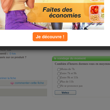
refour)
remplir son caddie en mangeant
t une enquête sur nos habitudes qu'un
 Patrick Sérog vous partagent un extrait
pois cassés chipolatas".
Je découvre !
sé par
Jean-Michel Cohen et Patrick
 septembre 2009
4197 fois
enté :
0 fois
 avis sur ce produit ?
le sondage du moment
Combien d'heures dormez-vous en moyenne 
Moins de 7h
Entre 7h et 9h
Entre 9h et 11h
rimer la fiche
Plus de 11h
commenter cette fiche
Ne se prononce pas