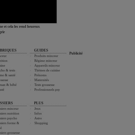
ime et cela les rend heureux
rir
BRIQUES
GUIDES
Publicité
ceur
Produits minceur
rition
Régime minceur
sine
Appareils minceur
cho & tests
Thèmes de cuisine
me & santé
Prénoms
ssesse
Maternités
man & bébé
Tests grossesse
uté
Professionnels psy
SSIERS
PLUS
siers minceur
Jeux
siers nutrition
Infos
siers psycho
Astro
siers forme &
Shopping
té
siers grossesse