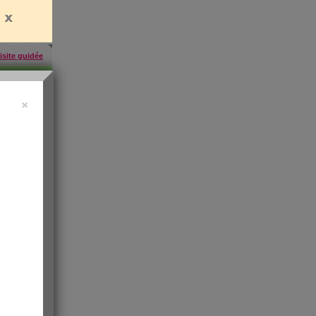
isite guidée
×
457
inscrites
'abonner
rien
es
e santé
t de
 les infos