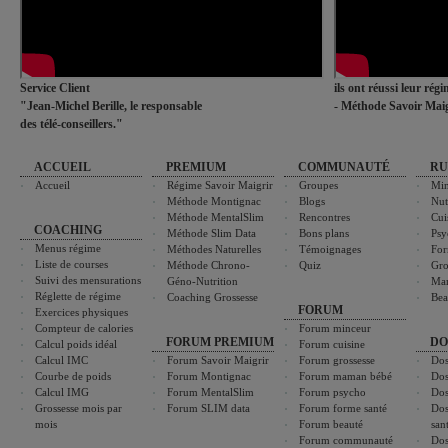
Service Client
ils ont réussi leur rég
"Jean-Michel Berille, le responsable
- Méthode Savoir Maig
des télé-conseillers."
ACCUEIL
PREMIUM
COMMUNAUTÉ
RU
Accueil
Régime Savoir Maigrir
Groupes
Min
Méthode Montignac
Blogs
Nut
Méthode MentalSlim
Rencontres
Cui
COACHING
Méthode Slim Data
Bons plans
Psy
Menus régime
Méthodes Naturelles
Témoignages
For
Liste de courses
Méthode Chrono-
Quiz
Gro
Suivi des mensurations
Géno-Nutrition
Ma
Réglette de régime
Coaching Grossesse
Bea
FORUM
Exercices physiques
Compteur de calories
Forum minceur
FORUM PREMIUM
DO
Calcul poids idéal
Forum cuisine
Calcul IMC
Forum Savoir Maigrir
Forum grossesse
Dos
Courbe de poids
Forum Montignac
Forum maman bébé
Dos
Calcul IMG
Forum MentalSlim
Forum psycho
Dos
Grossesse mois par
Forum SLIM data
Forum forme santé
Dos
mois
Forum beauté
san
Forum communauté
Dos