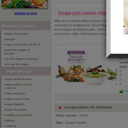
Soupe pois cassés chipolatas (Car
achetez le livre
Bible de la nutrition aidant chaque consommateur à 
soupes et potages
sainement et intelligement, Savoir Manger, est autan
livre pratique et indispensable. Jean-Michel Cohen et
soupes et potages
de leur best seller. Voici l'analyse du produit "Soupe 
potages
soupes et potages de A à Z
propo
Sérog
toutes les soupes et
potages
le :
24
vu :
2
top des soupes et potages
comm
avis sur les soupes
votre
soupes par type
1
2
soupes déshydratées
3
4
soupes prêtes rayon
conserve
imp
soupe surgelées
soupes rayon frais
soupes liquides
composition de l'aliment
soupes en sachet
bouillon reconstitué
Poids unitaire
: 250ml
tablette
Type
: Soupes liquides
croûtons