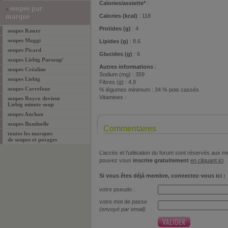
Calories/assiette*
:
soupes par
marque
Calories (kcal)
: 118
Protides (g)
: 4
soupes Knorr
soupes Maggi
Lipides (g)
: 8.6
soupes Picard
Glucides (g)
: 6
soupes Liebig Pursoup'
Autres informations
:
soupes Créaline
Sodium (mg) : 359
soupes Liebig
Fibres (g) : 4,9
soupes Carrefour
% légumes minimum : 34 % pois cassés
Vitamines :
soupes Royco devient
Liebig minute soup
soupes Auchan
soupes Bonduelle
Commentaires
toutes les marques
de soupes et potages
L’accès et l’utilisation du forum sont réservés aux
pouvez vous
inscrire gratuitement
en cliquant ici
.
Si vous êtes déjà membre, connectez-vous ici :
votre pseudo :
votre mot de passe
(envoyé par email)