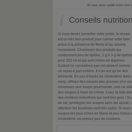
Si vous avez oublié votre mot 
Conseils nutritio
Si vous devez surveiller votre poids, la soupe
est un très bon produit pour calmer votre faim
grâce à la présence de fibres et au volume
consommé. Choisissez des produits qui
contiennent peu de lipides, 2 g à 3 g de lipide
pour 250 ml et qui sont riches en légumes.
Surtout ne considérez pas cet aliment comme
un repas à part entière. Il n’en est qu’un des
éléments. En cas d’excès de cholestérol dans 
sang, utilisez des soupes peu grasses et si vo
choisissez une soupe gourmande, cela ne doit
des soupes à base de crème. Lisez la liste des 
des croûtons industriels qui sont très gras ! Si
de sel, privilégiez les soupes sans sel ajouté, 
attention les bouillons sont très salés. Si vous
soupes les plus riches en fibres et peu riches
cholestérol, ne prenez pas de croûtons.