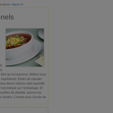
de passe,
cliquez ici
nnels
s
le
us
 être qu’occasionnel. Méfiez-vous
ingrédients. Évitez de rajouter
 vous devez réduire votre quantité
c’est indiqué sur l’emballage. Et
 souffrez de diabète, prenez les
 en lipides. Comme pour l’excès de