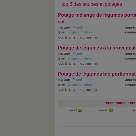
top 3 des soupes et potages
Potage mélange de légumes porti
sel
marque
:
Picard
appréc
type
:
Soupe surgelées
comme
voir la fiche
commenter
Potage de légumes à la provençal
marque
:
Picard
appréc
type
:
Soupe surgelées
comme
voir la fiche
commenter
Potage de légumes bio portionna
marque
:
Picard
appréc
type
:
Soupe surgelées
comme
voir la fiche
commenter
recommander cett
email
favoris
par