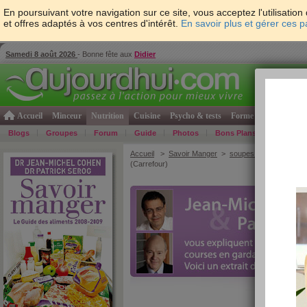
En poursuivant votre navigation sur ce site, vous acceptez l'utilisati
et offres adaptés à vos centres d'intérêt.
En savoir plus et gérer ces 
Samedi 8 août 2026
- Bonne fête aux
Didier
Accueil
Minceur
Nutrition
Cuisine
Psycho & tests
Forme & santé
Gro
Blogs
Groupes
Forum
Guide
Photos
Bons Plans
Témoign
Accueil
>
Savoir Manger
>
soupes et potages
> So
(Carrefour)