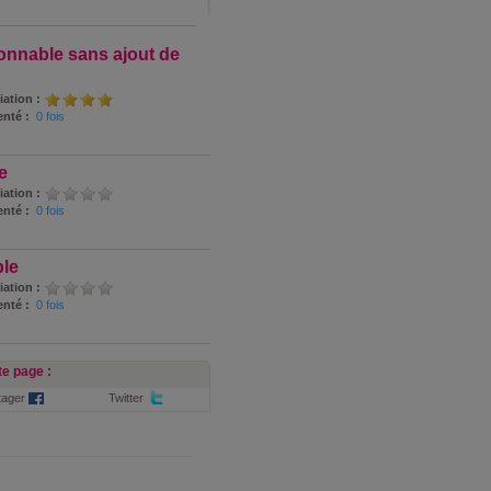
onnable sans ajout de
iation :
nté :
0 fois
e
iation :
nté :
0 fois
ble
iation :
nté :
0 fois
e page :
tager
Twitter