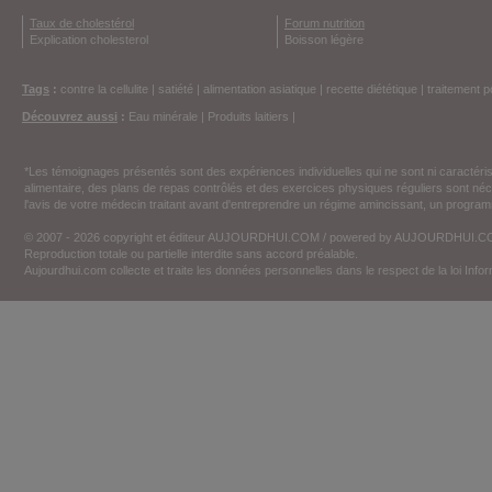
Taux de cholestérol
Forum nutrition
Explication cholesterol
Boisson légère
Tags
:
contre la cellulite
|
satiété
|
alimentation asiatique
|
recette diététique
|
traitement p
Découvrez aussi
:
Eau minérale
|
Produits laitiers
|
*Les témoignages présentés sont des expériences individuelles qui ne sont ni caractéri
alimentaire, des plans de repas contrôlés et des exercices physiques réguliers sont n
l'avis de votre médecin traitant avant d'entreprendre un régime amincissant, un programm
© 2007 - 2026 copyright et éditeur AUJOURDHUI.COM / powered by AUJOURDHUI.
Reproduction totale ou partielle interdite sans accord préalable.
Aujourdhui.com collecte et traite les données personnelles dans le respect de la loi Inf