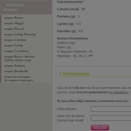
Calories/assiette*
:
soupes par
marque
Calories (kcal)
: 88
Protides (g)
: 3
soupes Knorr
soupes Maggi
Lipides (g)
: 4.3
soupes Picard
Glucides (g)
: 9.5
soupes Liebig Pursoup'
Autres informations
:
soupes Créaline
Sodium (mg) :
soupes Liebig
Fibres (g) :
soupes Carrefour
% légumes minimum : 41
Vitamines : B1, B5, C, PP
soupes Royco devient
Liebig minute soup
soupes Auchan
soupes Bonduelle
Commentaires
toutes les marques
de soupes et potages
L’accès et l’utilisation du forum sont réservés aux
pouvez vous
inscrire gratuitement
en cliquant ici
.
Si vous êtes déjà membre, connectez-vous ici :
votre pseudo :
votre mot de passe
(envoyé par email)