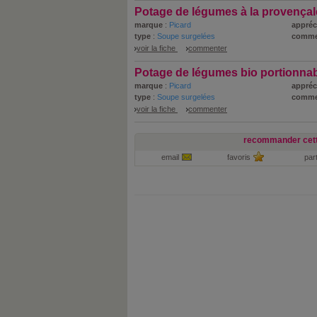
Potage de légumes à la provençal
marque
:
Picard
appréc
type
:
Soupe surgelées
comme
voir la fiche
commenter
Potage de légumes bio portionna
marque
:
Picard
appréc
type
:
Soupe surgelées
comme
voir la fiche
commenter
recommander cett
email
favoris
par