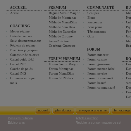
ACCUEIL
PREMIUM
COMMUNAUTÉ
RU
Accueil
Régime Savoir Maigrir
Groupes
Min
Méthode Montignac
Blogs
Nut
Méthode MentalSlim
Rencontres
Cui
COACHING
Méthode Slim Data
Bons plans
Psy
Menus régime
Méthodes Naturelles
Témoignages
For
Liste de courses
Méthode Chrono-
Quiz
Gro
Suivi des mensurations
Géno-Nutrition
Ma
Réglette de régime
Coaching Grossesse
Bea
FORUM
Exercices physiques
Compteur de calories
Forum minceur
FORUM PREMIUM
DO
Calcul poids idéal
Forum cuisine
Calcul IMC
Forum Savoir Maigrir
Forum grossesse
Dos
Courbe de poids
Forum Montignac
Forum maman bébé
Dos
Calcul IMG
Forum MentalSlim
Forum psycho
Dos
Grossesse mois par
Forum SLIM data
Forum forme santé
Dos
mois
Forum beauté
san
Forum communauté
Dos
Dos
Dos
accueil
plan du site
envoyer à une amie
témoignage
Dossiers nutrition
Articles nutrition
Edulcorants
Réduire la consommation de sel