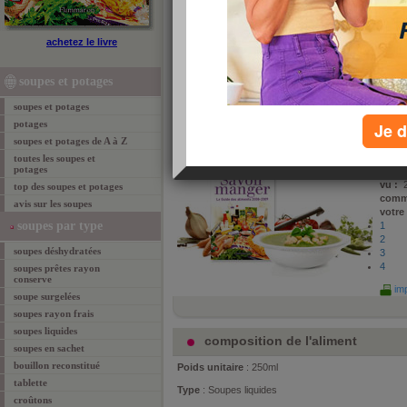
Légumes d'hiver (Liebig PurSoup')
achetez le livre
Savoir Manger est un guide des aliments passionnant 
plus de 15 000 produits, donne toutes les recettes p
soupes et potages
garder la ligne, en somme consommer intelligent. Je
célèbres nutritionnistes en sont les auteurs. Ils part
soupes et potages
produit "Légumes d'hiver".
potages
Je d
soupes et potages de A à Z
propo
Sérog
toutes les soupes et
potages
le :
24
vu :
2
top des soupes et potages
comm
avis sur les soupes
votre
soupes par type
1
2
soupes déshydratées
3
4
soupes prêtes rayon
conserve
imp
soupe surgelées
soupes rayon frais
soupes liquides
composition de l'aliment
soupes en sachet
bouillon reconstitué
Poids unitaire
: 250ml
tablette
Type
: Soupes liquides
croûtons