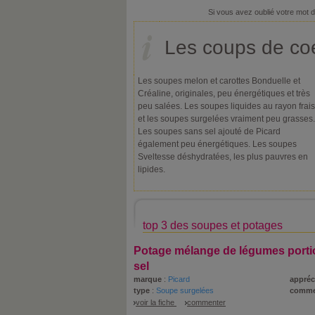
Si vous avez oublié votre mot 
Les coups de coe
Les soupes melon et carottes Bonduelle et
Créaline, originales, peu énergétiques et très
peu salées. Les soupes liquides au rayon frais
et les soupes surgelées vraiment peu grasses.
Les soupes sans sel ajouté de Picard
également peu énergétiques. Les soupes
Sveltesse déshydratées, les plus pauvres en
lipides.
top 3 des soupes et potages
Potage mélange de légumes porti
sel
marque
:
Picard
appréc
type
:
Soupe surgelées
comme
voir la fiche
commenter