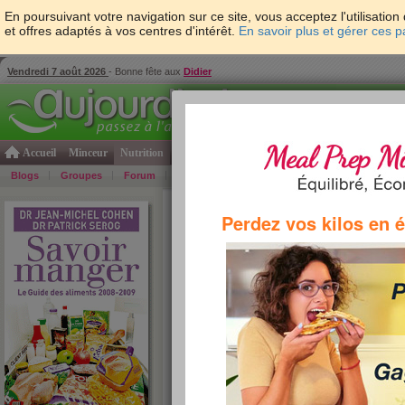
En poursuivant votre navigation sur ce site, vous acceptez l'utilisati
et offres adaptés à vos centres d'intérêt.
En savoir plus et gérer ces 
Vendredi 7 août 2026
- Bonne fête aux
Didier
Accueil
Minceur
Nutrition
Cuisine
Psycho & tests
Forme & santé
Gro
Blogs
Groupes
Forum
Guide
Photos
Bons Plans
Témoign
Accueil
>
Savoir Manger
>
soupes et potages
> Lé
Perdez vos kilos en 