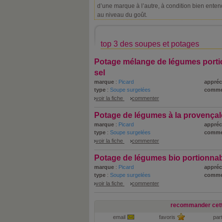
d’une marque à l’autre, à condition bien ente
au niveau du goût.
top 3 des soupes et potages
Potage mélange de légumes porti
sel
marque
:
Picard
appréc
type
:
Soupe surgelées
comme
voir la fiche
commenter
Potage de légumes à la provençal
marque
:
Picard
appréc
type
:
Soupe surgelées
comme
voir la fiche
commenter
Potage de légumes bio portionna
marque
:
Picard
appréc
type
:
Soupe surgelées
comme
voir la fiche
commenter
recommander cett
email
favoris
par