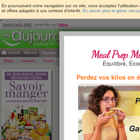
En poursuivant votre navigation sur ce site, vous acceptez l'utilisati
et offres adaptés à vos centres d'intérêt.
En savoir plus et gérer ces 
Jeudi 6 août 2026
- Bonne fête aux
Didier
Accueil
Minceur
Nutrition
Cuisine
Psycho & tests
Forme & santé
Gro
Blogs
Groupes
Forum
Guide
Photos
Bons Plans
Témoign
Accueil
>
Savoir Manger
>
soupes et potages
> Vi
Perdez vos kilos en 