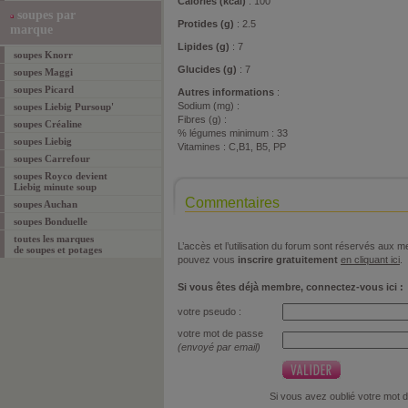
Calories (kcal)
: 100
soupes par
Protides (g)
: 2.5
marque
Lipides (g)
: 7
soupes Knorr
Glucides (g)
: 7
soupes Maggi
soupes Picard
Autres informations
:
Sodium (mg) :
soupes Liebig Pursoup'
Fibres (g) :
soupes Créaline
% légumes minimum : 33
soupes Liebig
Vitamines : C,B1, B5, PP
soupes Carrefour
soupes Royco devient
Liebig minute soup
Commentaires
soupes Auchan
soupes Bonduelle
toutes les marques
L’accès et l’utilisation du forum sont réservés aux
de soupes et potages
pouvez vous
inscrire gratuitement
en cliquant ici
.
Si vous êtes déjà membre, connectez-vous ici :
votre pseudo :
votre mot de passe
(envoyé par email)
Si vous avez oublié votre mot 