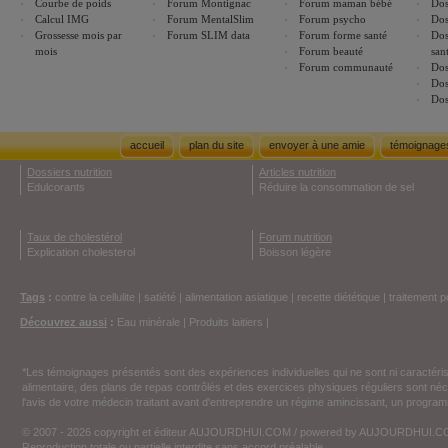
Courbe de poids
Forum Montignac
Forum maman bébé
Dos
Calcul IMG
Forum MentalSlim
Forum psycho
Dos
Grossesse mois par
Forum SLIM data
Forum forme santé
Dos
mois
Forum beauté
san
Forum communauté
Dos
Dos
Dos
accueil
plan du site
envoyer à une amie
témoignage
Dossiers nutrition
Articles nutrition
Edulcorants
Réduire la consommation de sel
Taux de cholestérol
Forum nutrition
Explication cholesterol
Boisson légère
Tags
:
contre la cellulite
|
satiété
|
alimentation asiatique
|
recette diététique
|
traitement p
Découvrez aussi
:
Eau minérale
|
Produits laitiers
|
*Les témoignages présentés sont des expériences individuelles qui ne sont ni caractéri
alimentaire, des plans de repas contrôlés et des exercices physiques réguliers sont n
l'avis de votre médecin traitant avant d'entreprendre un régime amincissant, un programm
© 2007 - 2026 copyright et éditeur AUJOURDHUI.COM / powered by AUJOURDHUI.
Reproduction totale ou partielle interdite sans accord préalable.