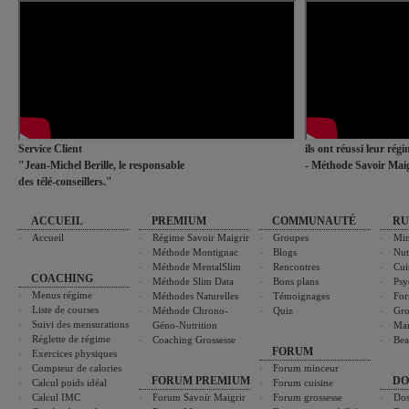
Service Client
ils ont réussi leur rég
"Jean-Michel Berille, le responsable
- Méthode Savoir Maig
des télé-conseillers."
ACCUEIL
PREMIUM
COMMUNAUTÉ
RU
Accueil
Régime Savoir Maigrir
Groupes
Min
Méthode Montignac
Blogs
Nut
Méthode MentalSlim
Rencontres
Cui
COACHING
Méthode Slim Data
Bons plans
Psy
Menus régime
Méthodes Naturelles
Témoignages
For
Liste de courses
Méthode Chrono-
Quiz
Gro
Suivi des mensurations
Géno-Nutrition
Ma
Réglette de régime
Coaching Grossesse
Bea
FORUM
Exercices physiques
Compteur de calories
Forum minceur
FORUM PREMIUM
DO
Calcul poids idéal
Forum cuisine
Calcul IMC
Forum Savoir Maigrir
Forum grossesse
Dos