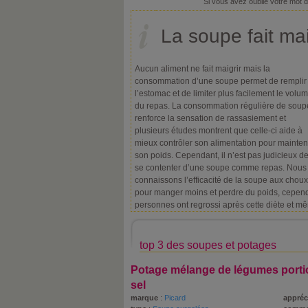
Si vous avez oublié votre mot 
La soupe fait mai
Aucun aliment ne fait maigrir mais la
consommation d’une soupe permet de remplir
l’estomac et de limiter plus facilement le volu
du repas. La consommation régulière de soup
renforce la sensation de rassasiement et
plusieurs études montrent que celle-ci aide à
mieux contrôler son alimentation pour mainten
son poids. Cependant, il n’est pas judicieux d
se contenter d’une soupe comme repas. Nous
connaissons l’efficacité de la soupe aux choux
pour manger moins et perdre du poids, cependa
personnes ont regrossi après cette diète et mê
top 3 des soupes et potages
Potage mélange de légumes porti
sel
marque
:
Picard
appréc