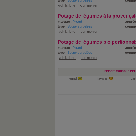
type
:
Soupe surgelées
comme
voir la fiche
commenter
Potage de légumes à la provençal
marque
:
Picard
appréc
type
:
Soupe surgelées
comme
voir la fiche
commenter
Potage de légumes bio portionna
marque
:
Picard
appréc
type
:
Soupe surgelées
comme
voir la fiche
commenter
recommander cett
email
favoris
par