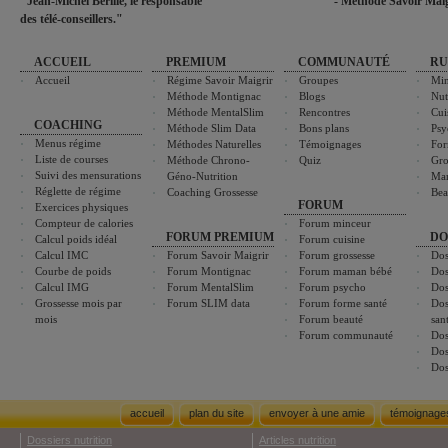
"Jean-Michel Berille, le responsable
- Méthode Savoir Maig
des télé-conseillers."
ACCUEIL
PREMIUM
COMMUNAUTÉ
RU
Accueil
Régime Savoir Maigrir
Groupes
Min
Méthode Montignac
Blogs
Nut
Méthode MentalSlim
Rencontres
Cui
COACHING
Méthode Slim Data
Bons plans
Psy
Menus régime
Méthodes Naturelles
Témoignages
For
Liste de courses
Méthode Chrono-
Quiz
Gro
Suivi des mensurations
Géno-Nutrition
Ma
Réglette de régime
Coaching Grossesse
Bea
FORUM
Exercices physiques
Compteur de calories
Forum minceur
FORUM PREMIUM
DO
Calcul poids idéal
Forum cuisine
Calcul IMC
Forum Savoir Maigrir
Forum grossesse
Dos
Courbe de poids
Forum Montignac
Forum maman bébé
Dos
Calcul IMG
Forum MentalSlim
Forum psycho
Dos
Grossesse mois par
Forum SLIM data
Forum forme santé
Dos
mois
Forum beauté
san
Forum communauté
Dos
Dos
Dos
accueil
plan du site
envoyer à une amie
témoignage
Dossiers nutrition
Articles nutrition