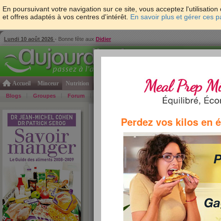
En poursuivant votre navigation sur ce site, vous acceptez l'utilisati
et offres adaptés à vos centres d'intérêt.
En savoir plus et gérer ces 
Lundi 10 août 2026
- Bonne fête aux
Didier
Accueil
Minceur
Nutrition
Cuisine
Psycho & tests
Forme & santé
Gro
Blogs
Groupes
Forum
Guide
Photos
Bons Plans
Témoign
Accueil
>
Savoir Manger
>
soupes et potages
> Mo
Perdez vos kilos en 