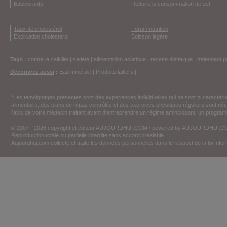
Edulcorants
Réduire la consommation de sel
Taux de cholestérol
Forum nutrition
Explication cholesterol
Boisson légère
Tags
:
contre la cellulite
|
satiété
|
alimentation asiatique
|
recette diététique
|
traitement p
Découvrez aussi
:
Eau minérale
|
Produits laitiers
|
*Les témoignages présentés sont des expériences individuelles qui ne sont ni caractéri
alimentaire, des plans de repas contrôlés et des exercices physiques réguliers sont n
l'avis de votre médecin traitant avant d'entreprendre un régime amincissant, un programm
© 2007 - 2026 copyright et éditeur AUJOURDHUI.COM / powered by AUJOURDHUI.
Reproduction totale ou partielle interdite sans accord préalable.
Aujourdhui.com collecte et traite les données personnelles dans le respect de la loi Inf