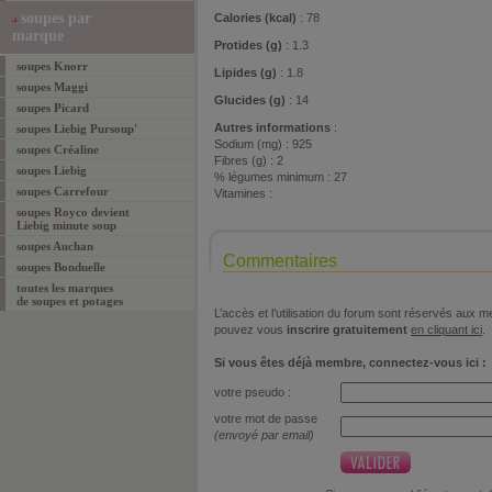
soupes par
Calories (kcal)
: 78
marque
Protides (g)
: 1.3
soupes Knorr
Lipides (g)
: 1.8
soupes Maggi
Glucides (g)
: 14
soupes Picard
Autres informations
:
soupes Liebig Pursoup'
Sodium (mg) : 925
soupes Créaline
Fibres (g) : 2
soupes Liebig
% légumes minimum : 27
soupes Carrefour
Vitamines :
soupes Royco devient
Liebig minute soup
soupes Auchan
Commentaires
soupes Bonduelle
toutes les marques
de soupes et potages
L’accès et l’utilisation du forum sont réservés aux
pouvez vous
inscrire gratuitement
en cliquant ici
.
Si vous êtes déjà membre, connectez-vous ici :
votre pseudo :
votre mot de passe
(envoyé par email)