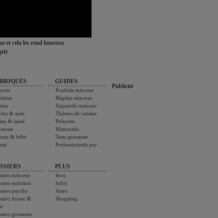
ime et cela les rend heureux
rir
BRIQUES
GUIDES
Publicité
ceur
Produits minceur
rition
Régime minceur
sine
Appareils minceur
cho & tests
Thèmes de cuisine
me & santé
Prénoms
ssesse
Maternités
man & bébé
Tests grossesse
uté
Professionnels psy
SSIERS
PLUS
siers minceur
Jeux
siers nutrition
Infos
siers psycho
Astro
siers forme &
Shopping
té
siers grossesse