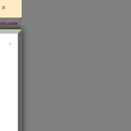
isite guidée
×
457
inscrites
'abonner
rien
es
e santé
t de
 les infos