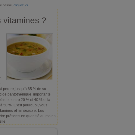
de passe,
cliquez ici
s vitamines ?
c
e
eut perdre jusqu’à 65 % de sa
cide pantothénique, importante
étruite entre 20 % et 40 % et la
’à 50 %. C’est pourquoi, vous
itamines et minéraux ». Les
être présents en quantité au moins
elle.