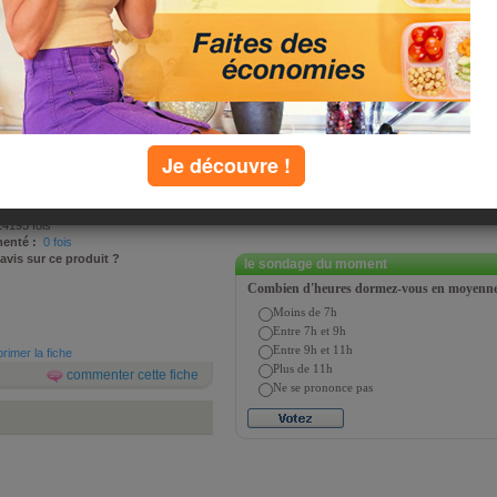
our)
l passe au crible plus de 15 000
 Cohen et Patrick Sérog, deux
ler. Voici un extrait de ce guide :
Je découvre !
sé par
Jean-Michel Cohen et Patrick
 septembre 2009
4195 fois
enté :
0 fois
 avis sur ce produit ?
le sondage du moment
Combien d'heures dormez-vous en moyenne 
Moins de 7h
Entre 7h et 9h
Entre 9h et 11h
rimer la fiche
Plus de 11h
commenter cette fiche
Ne se prononce pas