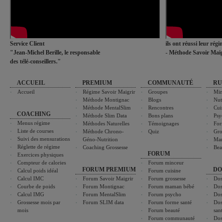
Service Client
ils ont réussi leur rég
"Jean-Michel Berille, le responsable
- Méthode Savoir Maig
des télé-conseillers."
ACCUEIL
PREMIUM
COMMUNAUTÉ
RU
Accueil
Régime Savoir Maigrir
Groupes
Min
Méthode Montignac
Blogs
Nut
Méthode MentalSlim
Rencontres
Cui
COACHING
Méthode Slim Data
Bons plans
Psy
Menus régime
Méthodes Naturelles
Témoignages
For
Liste de courses
Méthode Chrono-
Quiz
Gro
Suivi des mensurations
Géno-Nutrition
Ma
Réglette de régime
Coaching Grossesse
Bea
FORUM
Exercices physiques
Compteur de calories
Forum minceur
FORUM PREMIUM
DO
Calcul poids idéal
Forum cuisine
Calcul IMC
Forum Savoir Maigrir
Forum grossesse
Dos
Courbe de poids
Forum Montignac
Forum maman bébé
Dos
Calcul IMG
Forum MentalSlim
Forum psycho
Dos
Grossesse mois par
Forum SLIM data
Forum forme santé
Dos
mois
Forum beauté
san
Forum communauté
Dos