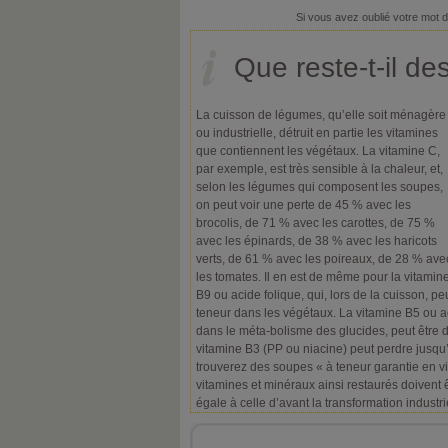
Si vous avez oublié votre mot 
Que reste-t-il de
La cuisson de légumes, qu’elle soit ménagère
ou industrielle, détruit en partie les vitamines
que contiennent les végétaux. La vitamine C,
par exemple, est très sensible à la chaleur, et,
selon les légumes qui composent les soupes,
on peut voir une perte de 45 % avec les
brocolis, de 71 % avec les carottes, de 75 %
avec les épinards, de 38 % avec les haricots
verts, de 61 % avec les poireaux, de 28 % ave
les tomates. Il en est de même pour la vitamin
B9 ou acide folique, qui, lors de la cuisson, p
teneur dans les végétaux. La vitamine B5 ou a
dans le méta-bolisme des glucides, peut être d
vitamine B3 (PP ou niacine) peut perdre jusqu
trouverez des soupes « à teneur garantie en v
vitamines et minéraux ainsi restaurés doivent 
égale à celle d’avant la transformation industri