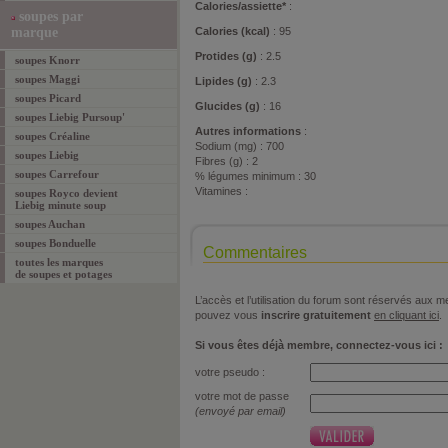
Calories/assiette*
:
soupes par
marque
Calories (kcal)
: 95
Protides (g)
: 2.5
soupes Knorr
soupes Maggi
Lipides (g)
: 2.3
soupes Picard
Glucides (g)
: 16
soupes Liebig Pursoup'
Autres informations
:
soupes Créaline
Sodium (mg) : 700
soupes Liebig
Fibres (g) : 2
soupes Carrefour
% légumes minimum : 30
Vitamines :
soupes Royco devient
Liebig minute soup
soupes Auchan
soupes Bonduelle
Commentaires
toutes les marques
de soupes et potages
L’accès et l’utilisation du forum sont réservés aux
pouvez vous
inscrire gratuitement
en cliquant ici
.
Si vous êtes déjà membre, connectez-vous ici :
votre pseudo :
votre mot de passe
(envoyé par email)