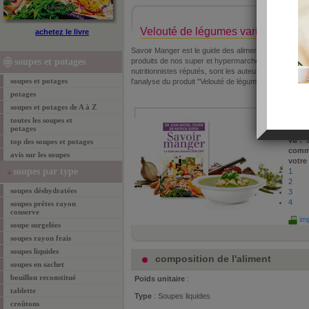
Velouté de légumes variés (Carref
achetez le livre
Savoir Manger est le guide des aliments 2008-2009. I
soupes et potages
produits de nos super et hypermarchés. Jean-Michel
nutritionnistes réputés, sont les auteurs de ce best-sel
soupes et potages
l'analyse du produit "Velouté de légumes variés".
potages
soupes et potages de A à Z
propo
Sérog
toutes les soupes et
potages
le :
24
vu :
2
top des soupes et potages
comm
avis sur les soupes
votre
soupes par type
1
2
soupes déshydratées
3
4
soupes prêtes rayon
conserve
imp
soupe surgelées
soupes rayon frais
soupes liquides
composition de l'aliment
soupes en sachet
bouillon reconstitué
Poids unitaire
:
tablette
Type
: Soupes liquides
croûtons