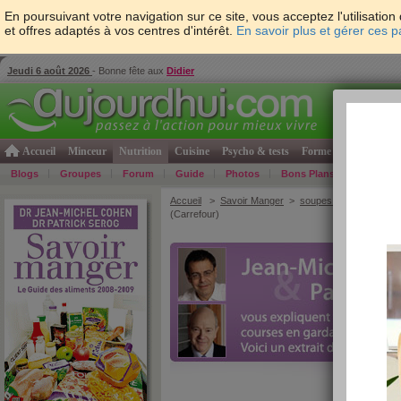
En poursuivant votre navigation sur ce site, vous acceptez l'utilisati
et offres adaptés à vos centres d'intérêt.
En savoir plus et gérer ces 
Jeudi 6 août 2026
- Bonne fête aux
Didier
Accueil
Minceur
Nutrition
Cuisine
Psycho & tests
Forme & santé
Gro
Blogs
Groupes
Forum
Guide
Photos
Bons Plans
Témoign
Accueil
>
Savoir Manger
>
soupes et potages
> Ve
(Carrefour)