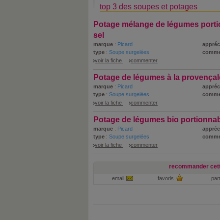
top 3 des soupes et potages
Potage mélange de légumes porti
sel
marque
:
Picard
appréc
type
:
Soupe surgelées
comme
voir la fiche
commenter
Potage de légumes à la provençal
marque
:
Picard
appréc
type
:
Soupe surgelées
comme
voir la fiche
commenter
Potage de légumes bio portionna
marque
:
Picard
appréc
type
:
Soupe surgelées
comme
voir la fiche
commenter
recommander cett
email
favoris
par