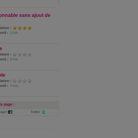
onnable sans ajout de
iation :
nté :
0 fois
e
iation :
nté :
0 fois
ble
iation :
nté :
0 fois
e page :
tager
Twitter