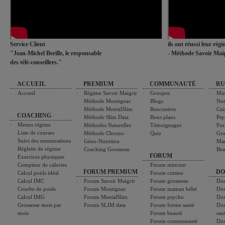
Service Client
ils ont réussi leur rég
"Jean-Michel Berille, le responsable
- Méthode Savoir Maig
des télé-conseillers."
ACCUEIL
PREMIUM
COMMUNAUTÉ
RU
Accueil
Régime Savoir Maigrir
Groupes
Min
Méthode Montignac
Blogs
Nut
Méthode MentalSlim
Rencontres
Cui
COACHING
Méthode Slim Data
Bons plans
Psy
Menus régime
Méthodes Naturelles
Témoignages
For
Liste de courses
Méthode Chrono-
Quiz
Gro
Suivi des mensurations
Géno-Nutrition
Ma
Réglette de régime
Coaching Grossesse
Bea
FORUM
Exercices physiques
Compteur de calories
Forum minceur
FORUM PREMIUM
DO
Calcul poids idéal
Forum cuisine
Calcul IMC
Forum Savoir Maigrir
Forum grossesse
Dos
Courbe de poids
Forum Montignac
Forum maman bébé
Dos
Calcul IMG
Forum MentalSlim
Forum psycho
Dos
Grossesse mois par
Forum SLIM data
Forum forme santé
Dos
mois
Forum beauté
san
Forum communauté
Dos