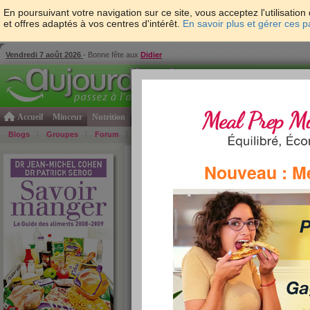
En poursuivant votre navigation sur ce site, vous acceptez l'utilisati
et offres adaptés à vos centres d'intérêt.
En savoir plus et gérer ces 
Vendredi 7 août 2026
- Bonne fête aux
Didier
Accueil
Minceur
Nutrition
Cuisine
Psycho & tests
Forme & santé
Gro
Blogs
Groupes
Forum
Guide
Photos
Bons Plans
Témoign
Accueil
>
Savoir Manger
>
soupes et potages
> Ve
Nouveau : M
PurSoup')