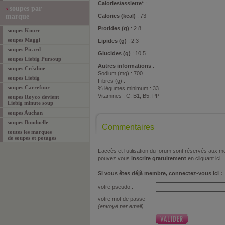
Calories/assiette*
:
soupes par
marque
Calories (kcal)
: 73
Protides (g)
: 2.8
soupes Knorr
soupes Maggi
Lipides (g)
: 2.3
soupes Picard
Glucides (g)
: 10.5
soupes Liebig Pursoup'
Autres informations
:
soupes Créaline
Sodium (mg) : 700
soupes Liebig
Fibres (g) :
soupes Carrefour
% légumes minimum : 33
Vitamines : C, B1, B5, PP
soupes Royco devient
Liebig minute soup
soupes Auchan
soupes Bonduelle
Commentaires
toutes les marques
de soupes et potages
L’accès et l’utilisation du forum sont réservés aux
pouvez vous
inscrire gratuitement
en cliquant ici
.
Si vous êtes déjà membre, connectez-vous ici :
votre pseudo :
votre mot de passe
(envoyé par email)