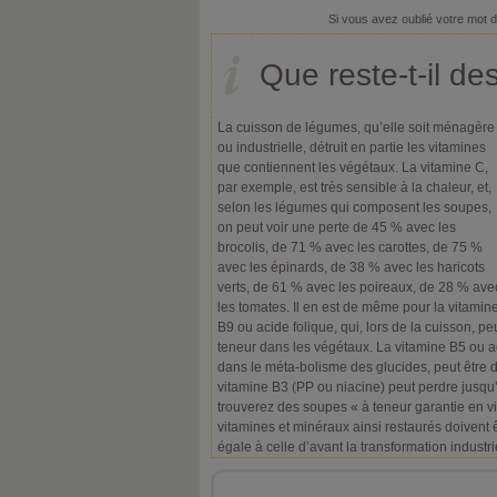
Si vous avez oublié votre mot 
Que reste-t-il de
La cuisson de légumes, qu’elle soit ménagère
ou industrielle, détruit en partie les vitamines
que contiennent les végétaux. La vitamine C,
par exemple, est très sensible à la chaleur, et,
selon les légumes qui composent les soupes,
on peut voir une perte de 45 % avec les
brocolis, de 71 % avec les carottes, de 75 %
avec les épinards, de 38 % avec les haricots
verts, de 61 % avec les poireaux, de 28 % ave
les tomates. Il en est de même pour la vitamin
B9 ou acide folique, qui, lors de la cuisson, p
teneur dans les végétaux. La vitamine B5 ou a
dans le méta-bolisme des glucides, peut être d
vitamine B3 (PP ou niacine) peut perdre jusqu
trouverez des soupes « à teneur garantie en v
vitamines et minéraux ainsi restaurés doivent 
égale à celle d’avant la transformation industri