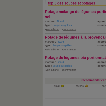
top 3 des soupes et potages
Potage mélange de légumes porti
sel
marque
:
Picard
appréc
type
:
Soupe surgelées
comme
voir la fiche
commenter
Potage de légumes à la provençal
marque
:
Picard
appréc
type
:
Soupe surgelées
comme
voir la fiche
commenter
Potage de légumes bio portionna
marque
:
Picard
appréc
type
:
Soupe surgelées
comme
voir la fiche
commenter
recommander cett
email
favoris
par