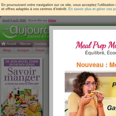
En poursuivant votre navigation sur ce site, vous acceptez l'utilisati
et offres adaptés à vos centres d'intérêt.
En savoir plus et gérer ces 
Jeudi 6 août 2026
- Bonne fête aux
Didier
Accueil
Minceur
Nutrition
Cuisine
Psycho & tests
Forme & santé
Gro
Blogs
Groupes
Forum
Guide
Photos
Bons Plans
Témoign
Accueil
>
Savoir Manger
>
plats cuisinés
> AZ des
Nouveau : M
plats cuisinés de A à Z
Aujourdhui.com a regroupé tous les plats cuisinés 
Patrick Sérog. Vous les trouverez ici classés par o
lettres pour consulter les informations nutritionnelle
»
re