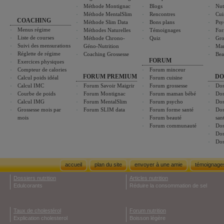
Méthode Montignac
Blogs
Nut
Méthode MentalSlim
Rencontres
Cui
COACHING
Méthode Slim Data
Bons plans
Psy
Menus régime
Méthodes Naturelles
Témoignages
For
Liste de courses
Méthode Chrono-
Quiz
Gro
Suivi des mensurations
Géno-Nutrition
Ma
Réglette de régime
Coaching Grossesse
Bea
FORUM
Exercices physiques
Compteur de calories
Forum minceur
FORUM PREMIUM
DO
Calcul poids idéal
Forum cuisine
Calcul IMC
Forum Savoir Maigrir
Forum grossesse
Dos
Courbe de poids
Forum Montignac
Forum maman bébé
Dos
Calcul IMG
Forum MentalSlim
Forum psycho
Dos
Grossesse mois par
Forum SLIM data
Forum forme santé
Dos
mois
Forum beauté
san
Forum communauté
Dos
Dos
Dos
accueil
plan du site
envoyer à une amie
témoignage
Dossiers nutrition
Articles nutrition
Edulcorants
Réduire la consommation de sel
Taux de cholestérol
Forum nutrition
Explication cholesterol
Boisson légère