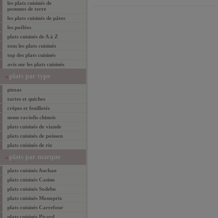
les plats cuisinés de
pommes de terre
les plats cuisinés de pâtes
les poêlées
plats cuisinés
de A à Z
tous les
plats cuisinés
top des
plats cuisinés
avis sur les plats cuisinés
plats
par type
pizzas
tartes et quiches
crêpes et feuilletés
nems raviolis chinois
plats cuisinés de viande
plats cuisinés de poisson
plats cuisinés de riz
plats
par marque
plats cuisinés Auchan
plats cuisinés Casino
plats cuisinés Sodebo
plats cuisinés Monoprix
plats cuisinés Carrefour
plats cuisinés Picard