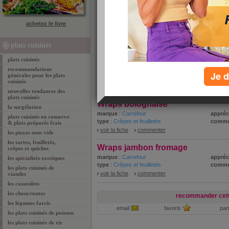
achetez le livre
tous les plats cuisinés par ordre alphabétique :
plats cuisinés
A
B
C
D
E
F
G
H
I
J
K
L
M
N
O
P
plats cuisinés
Tous les plats cuisinés commençant par
W
recommandations
Je d
générales pour les plats
cuisinés
1 - 2 de 2
«
‹ Préc.
1
Suiv. ›
»
nouvelles tendances des
plats cuisinés
Wraps bolognaise
la surgélation
marque
:
Carrefour
appréc
plats cuisinés en conserve
type
:
Crêpes et feuilletés
comme
& plats préparés frais
voir la fiche
commenter
les pizzas sous vide
les tartes, feuilletés,
Wraps jambon fromage
crêpes et quiches
marque
:
Carrefour
appréc
les spécialités exotiques
type
:
Crêpes et feuilletés
comme
les plats cuisinés de
voir la fiche
commenter
viandes
les cassoulets
les choucroutes
recommander cett
les légumes farcis
email
favoris
par
les plats cuisinés de poisson
les plats cuisinés de riz