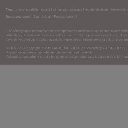
Tags
:
contre la cellulite
|
satiété
|
alimentation asiatique
|
recette diététique
|
traitement p
Découvrez aussi
:
Eau minérale
|
Produits laitiers
|
*Les témoignages présentés sont des expériences individuelles qui ne sont ni caractéri
alimentaire, des plans de repas contrôlés et des exercices physiques réguliers sont n
l'avis de votre médecin traitant avant d'entreprendre un régime amincissant, un programm
© 2007 - 2026 copyright et éditeur AUJOURDHUI.COM / powered by AUJOURDHUI.
Reproduction totale ou partielle interdite sans accord préalable.
Aujourdhui.com collecte et traite les données personnelles dans le respect de la loi Inf