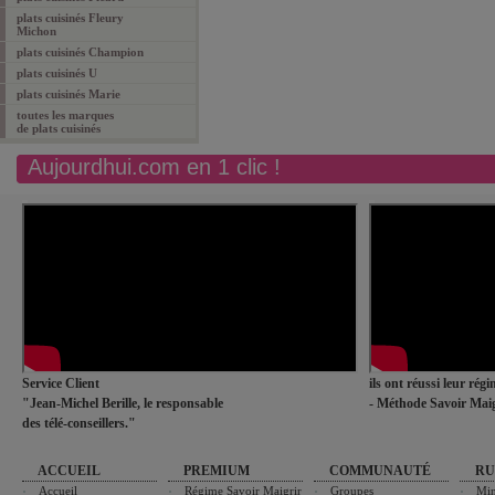
plats cuisinés Fleury
Michon
plats cuisinés Champion
plats cuisinés U
plats cuisinés Marie
toutes les marques
de
plats cuisinés
Aujourdhui.com en 1 clic !
Service Client
ils ont réussi leur rég
"Jean-Michel Berille, le responsable
- Méthode Savoir Maig
des télé-conseillers."
ACCUEIL
PREMIUM
COMMUNAUTÉ
RU
Accueil
Régime Savoir Maigrir
Groupes
Min