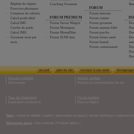
Réglette de régime
Coaching Grossesse
Bea
FORUM
Exercices physiques
Compteur de calories
Forum minceur
FORUM PREMIUM
DO
Calcul poids idéal
Forum cuisine
Calcul IMC
Forum Savoir Maigrir
Forum grossesse
Dos
Courbe de poids
Forum Montignac
Forum maman bébé
Dos
Calcul IMG
Forum MentalSlim
Forum psycho
Dos
Grossesse mois par
Forum SLIM data
Forum forme santé
Dos
mois
Forum beauté
san
Forum communauté
Dos
Dos
Dos
accueil
plan du site
envoyer à une amie
témoignage
Dossiers nutrition
Articles nutrition
Edulcorants
Réduire la consommation de sel
Taux de cholestérol
Forum nutrition
Explication cholesterol
Boisson légère
Tags
:
contre la cellulite
|
satiété
|
alimentation asiatique
|
recette diététique
|
traitement p
Découvrez aussi
:
Eau minérale
|
Produits laitiers
|