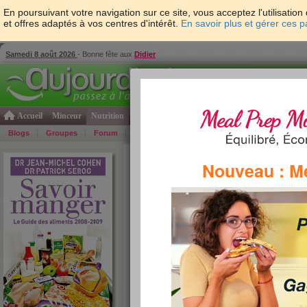
En poursuivant votre navigation sur ce site, vous acceptez l'utilisati
et offres adaptés à vos centres d'intérêt.
En savoir plus et gérer ces 
Samedi 8 août 2026
- Bonne fête aux
Didier
Accueil
Minceur
Nutrition
Cuisine
Psycho & tests
Forme & santé
Gro
Blogs
Groupes
Forum
Guide
Photos
Bons Plans
Témoign
Accueil
>
Savoir Manger
>
plats cuisinés
> top des
Nouveau : M
top des plats cuisinés
Retrouvez ci-dessous les meilleures des plats cui
Cohen et Patrick Sérog. Cliquez sur l'une des entrée
consulter la composition d'un plat cuisiné que nous 
»
re