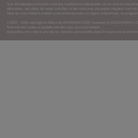
*Les témoignages présentés sont des expériences individuelles qui ne sont ni caractéri
alimentaire, des plans de repas contrôlés et des exercices physiques réguliers sont n
l'avis de votre médecin traitant avant d'entreprendre un régime amincissant, un programm
© 2007 - 2026 copyright et éditeur AUJOURDHUI.COM / powered by AUJOURDHUI.
Reproduction totale ou partielle interdite sans accord préalable.
Aujourdhui.com collecte et traite les données personnelles dans le respect de la loi Inf