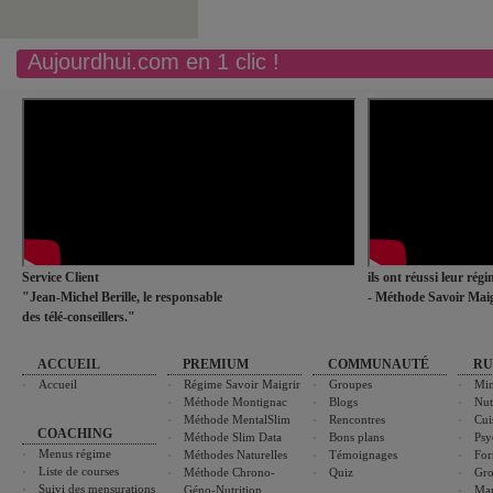
Aujourdhui.com en 1 clic !
Service Client
ils ont réussi leur rég
"Jean-Michel Berille, le responsable
- Méthode Savoir Maig
des télé-conseillers."
ACCUEIL
PREMIUM
COMMUNAUTÉ
RU
Accueil
Régime Savoir Maigrir
Groupes
Min
Méthode Montignac
Blogs
Nut
Méthode MentalSlim
Rencontres
Cui
COACHING
Méthode Slim Data
Bons plans
Psy
Menus régime
Méthodes Naturelles
Témoignages
For
Liste de courses
Méthode Chrono-
Quiz
Gro
Suivi des mensurations
Géno-Nutrition
Ma