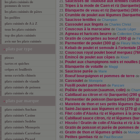
Saucisses de Toulouse aux lentilles cuisi
21.
les plats cuisinés de
Tripes à la mode de Caen et riz (barquette)
pommes de terre
22.
Blanquette de veau et riz (barquette) (300 
23.
les plats cuisinés de pâtes
Crumble de poulet aux légumes (barquette
24.
les poêlées
Saucisse lentilles
25.
de
Champion
plats cuisinés
de A à Z
Cassoulet aux lingots
26.
de
Charles Christ
Couscous à la marocaine
27.
de
Claude Léger
tous les
plats cuisinés
Agneau et haricots beurre
28.
de
Collection Cha
top des
plats cuisinés
Gratin de courgettes au boeuf (300 g)
29.
de
Fl
avis sur les plats cuisinés
Parmentier de poulet (300 g)
30.
de
Fleury Mich
Kebab de poulet et semoule à l'orientale (
31.
plats
par type
Couscous royal poulet boeuf merguez (760
32.
Émincé de poulet aux cèpes
33.
de
Knorr
pizzas
Poulet aux champignons noirs et nouilles 
34.
tartes et quiches
Blanquette de volaille
35.
de
Maggi
crêpes et feuilletés
Saucisse purée
36.
de
Marie
nems raviolis chinois
Boeuf bourguignon et pommes de terre
37.
d
Cassoulet
38.
de
Monoprix
plats cuisinés de viande
Fusilli poulet parmesan
39.
de
Panzani
plats cuisinés de poisson
Poêlée de poisson (saumon, colin)
40.
de
Cham
plats cuisinés de riz
Cabillaud au citron et riz (barquette) (290 g
41.
Parmentier de poisson (barquette) (300 g)
42.
plats
par marque
Matelote de thon et ses petits légumes (ba
43.
Saint-Jacques aux légumes et riz (270 g)
44.
d
plats cuisinés Auchan
Filet colin d'Alaska riz et légumes à la pr
45.
plats cuisinés Casino
Cabillaud sauce citron, riz et légumes (bar
46.
plats cuisinés Sodebo
Hisséo ! Gratin de colin d'Alaska et riz à l
47.
plats cuisinés Monoprix
Gratin de poisson et purée de pommes de 
48.
Gratin de thon et légumes grillés
49.
de
Monopr
plats cuisinés Carrefour
Petites gambas riz
50.
de
Paul Bocuse
plats cuisinés Picard