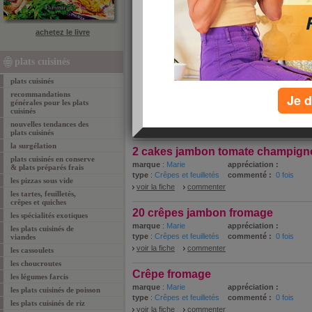
plats cuisinés Marie Plats cuisinés
achetez le livre
Voici la liste des plats cuisinés Marie analysés dan
nutritionnistes JM Cohen et Patrick Sérog.
plats cuisinés
1 - 10 de 48
«
‹ Préc.
1
2
3
4
5
plats cuisinés
2 cakes saumon épinard
recommandations
Je d
générales pour les plats
marque
:
Marie
appréciation :
cuisinés
type
:
Crêpes et feuilletés
commenté :
0 fois
nouvelles tendances des
voir la fiche
commenter
plats cuisinés
la surgélation
2 cakes jambon tomate champign
plats cuisinés en conserve
marque
:
Marie
appréciation :
& plats préparés frais
type
:
Crêpes et feuilletés
commenté :
0 fois
les pizzas sous vide
voir la fiche
commenter
les tartes, feuilletés,
crêpes et quiches
20 crêpes jambon fromage
les spécialités exotiques
marque
:
Marie
appréciation :
les plats cuisinés de
type
:
Crêpes et feuilletés
commenté :
0 fois
viandes
voir la fiche
commenter
les cassoulets
les choucroutes
Crêpe fromage
les légumes farcis
marque
:
Marie
appréciation :
les plats cuisinés de poisson
type
:
Crêpes et feuilletés
commenté :
0 fois
les plats cuisinés de riz
voir la fiche
commenter