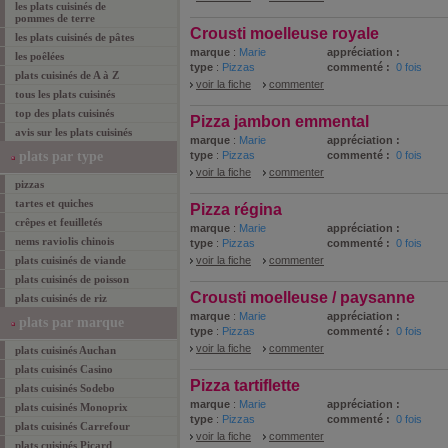
les plats cuisinés de
pommes de terre
Crousti moelleuse royale
les plats cuisinés de pâtes
marque
:
Marie
appréciation :
les poêlées
type
:
Pizzas
commenté :
0 fois
plats cuisinés
de A à Z
voir la fiche
commenter
tous les
plats cuisinés
top des
plats cuisinés
Pizza jambon emmental
avis sur les plats cuisinés
marque
:
Marie
appréciation :
plats
par type
type
:
Pizzas
commenté :
0 fois
voir la fiche
commenter
pizzas
tartes et quiches
Pizza régina
crêpes et feuilletés
marque
:
Marie
appréciation :
nems raviolis chinois
type
:
Pizzas
commenté :
0 fois
plats cuisinés de viande
voir la fiche
commenter
plats cuisinés de poisson
Crousti moelleuse / paysanne
plats cuisinés de riz
marque
:
Marie
appréciation :
plats
par marque
type
:
Pizzas
commenté :
0 fois
voir la fiche
commenter
plats cuisinés Auchan
plats cuisinés Casino
Pizza tartiflette
plats cuisinés Sodebo
marque
:
Marie
appréciation :
plats cuisinés Monoprix
type
:
Pizzas
commenté :
0 fois
plats cuisinés Carrefour
voir la fiche
commenter
plats cuisinés Picard