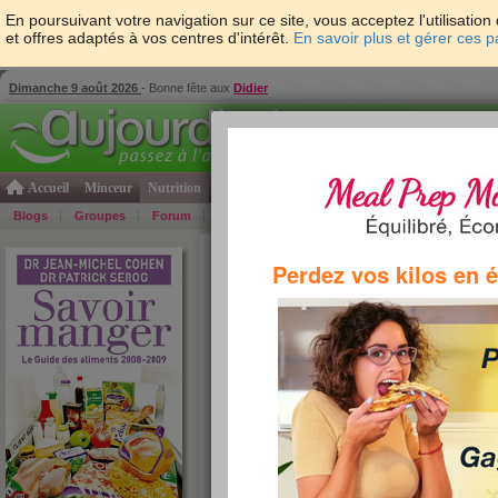
En poursuivant votre navigation sur ce site, vous acceptez l'utilisati
et offres adaptés à vos centres d'intérêt.
En savoir plus et gérer ces 
Dimanche 9 août 2026
- Bonne fête aux
Didier
Accueil
Minceur
Nutrition
Cuisine
Psycho & tests
Forme & santé
Gro
Blogs
Groupes
Forum
Guide
Photos
Bons Plans
Témoign
Accueil
>
Savoir Manger
>
plats cuisinés
> Marie
Perdez vos kilos en 
»
re
tous les plats cuisinés par ordre alphabétique :
A
B
C
D
E
F
G
H
I
J
K
L
M
N
O
P