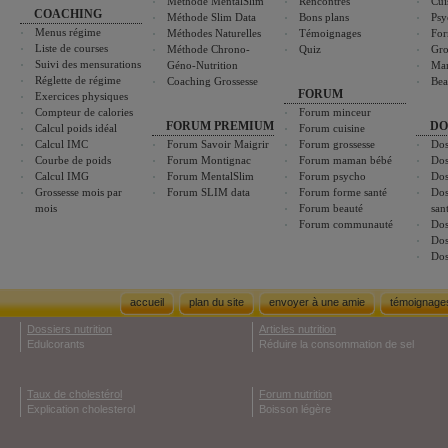
Méthode MentalSlim
Rencontres
Cui
COACHING
Méthode Slim Data
Bons plans
Psy
Menus régime
Méthodes Naturelles
Témoignages
For
Liste de courses
Méthode Chrono-
Quiz
Gro
Suivi des mensurations
Géno-Nutrition
Ma
Réglette de régime
Coaching Grossesse
Bea
FORUM
Exercices physiques
Compteur de calories
Forum minceur
FORUM PREMIUM
DO
Calcul poids idéal
Forum cuisine
Calcul IMC
Forum Savoir Maigrir
Forum grossesse
Dos
Courbe de poids
Forum Montignac
Forum maman bébé
Dos
Calcul IMG
Forum MentalSlim
Forum psycho
Dos
Grossesse mois par
Forum SLIM data
Forum forme santé
Dos
mois
Forum beauté
san
Forum communauté
Dos
Dos
Dos
accueil
plan du site
envoyer à une amie
témoignage
Dossiers nutrition
Articles nutrition
Edulcorants
Réduire la consommation de sel
Taux de cholestérol
Forum nutrition
Explication cholesterol
Boisson légère