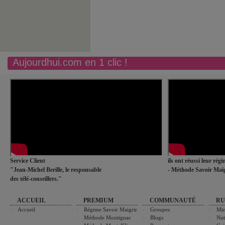
Aujourdhui.com en 1 clic !
Service Client
ils ont réussi leur rég
"Jean-Michel Berille, le responsable
- Méthode Savoir Maig
des télé-conseillers."
ACCUEIL
PREMIUM
COMMUNAUTÉ
RU
Accueil
Régime Savoir Maigrir
Groupes
Min
Méthode Montignac
Blogs
Nut