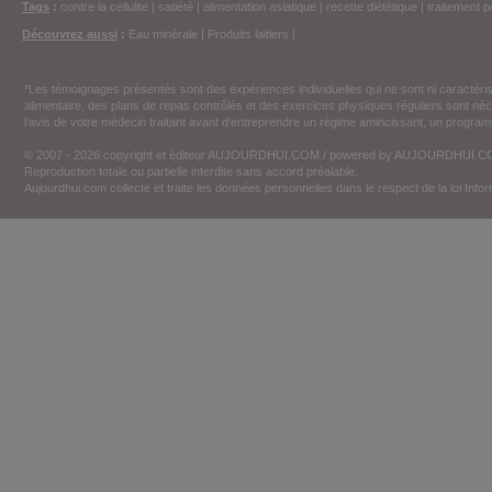
Tags
:
contre la cellulite
|
satiété
|
alimentation asiatique
|
recette diététique
|
traitement p
Découvrez aussi
:
Eau minérale
|
Produits laitiers
|
*Les témoignages présentés sont des expériences individuelles qui ne sont ni caractéri
alimentaire, des plans de repas contrôlés et des exercices physiques réguliers sont n
l'avis de votre médecin traitant avant d'entreprendre un régime amincissant, un programm
© 2007 - 2026 copyright et éditeur AUJOURDHUI.COM / powered by AUJOURDHUI.
Reproduction totale ou partielle interdite sans accord préalable.
Aujourdhui.com collecte et traite les données personnelles dans le respect de la loi Inf