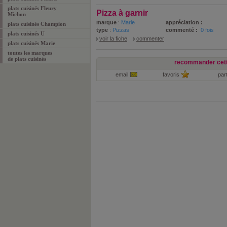
plats cuisinés Fleury
Pizza à garnir
Michon
marque
:
Marie
appréciation :
plats cuisinés Champion
type
:
Pizzas
commenté :
0 fois
plats cuisinés U
voir la fiche
commenter
plats cuisinés Marie
toutes les marques
de
plats cuisinés
recommander cett
email
favoris
par