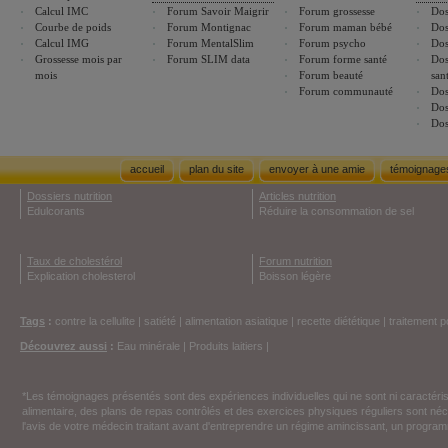
Calcul IMC
Forum Savoir Maigrir
Forum grossesse
Dos
Courbe de poids
Forum Montignac
Forum maman bébé
Dos
Calcul IMG
Forum MentalSlim
Forum psycho
Dos
Grossesse mois par
Forum SLIM data
Forum forme santé
Dos
mois
Forum beauté
san
Forum communauté
Dos
Dos
Dos
accueil
plan du site
envoyer à une amie
témoignage
Dossiers nutrition
Articles nutrition
Edulcorants
Réduire la consommation de sel
Taux de cholestérol
Forum nutrition
Explication cholesterol
Boisson légère
Tags
:
contre la cellulite
|
satiété
|
alimentation asiatique
|
recette diététique
|
traitement p
Découvrez aussi
:
Eau minérale
|
Produits laitiers
|
*Les témoignages présentés sont des expériences individuelles qui ne sont ni caractéri
alimentaire, des plans de repas contrôlés et des exercices physiques réguliers sont n
l'avis de votre médecin traitant avant d'entreprendre un régime amincissant, un programm