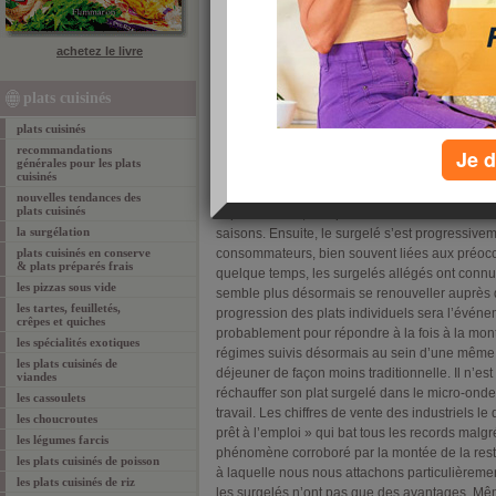
d’un produit, nécessitant une température
infé
principe de surgélation (qui est une congélati
achetez le livre
permet, lui, d’obtenir une meilleure conservatio
développement des micro-organismes, sans tout
raison pour laquelle on insiste souvent sur le 
plats cuisinés
présente plus de risques que la surgélation ind
plats cuisinés
Au fil des années, le comportement des conso
recommandations
Je d
surgelés, et, parallèlement, ce rayon s’est 
générales pour les plats
surgélation ne servait qu’à conserver les alime
cuisinés
but de l’opération étant simplement de les sto
nouvelles tendances des
plats cuisinés
supermarchés, indépendamment des horaires 
la surgélation
saisons. Ensuite, le surgelé s’est progressi
plats cuisinés en conserve
consommateurs, bien souvent liées aux préoccu
& plats préparés frais
quelque temps, les surgelés allégés ont connu
les pizzas sous vide
semble plus désormais se renouveller auprès d
les tartes, feuilletés,
progression des plats individuels sera l’évén
crêpes et quiches
probablement pour répondre à la fois à la mont
les spécialités exotiques
régimes suivis désormais au sein d’une même f
les plats cuisinés de
déjeuner de façon moins traditionnelle. Il n’es
viandes
réchauffer son plat surgelé dans le micro-ondes
les cassoulets
travail. Les chiffres de vente des industriels le
les choucroutes
prêt à l’emploi » qui bat tous les records malgré
les légumes farcis
phénomène corroboré par la montée de la restau
les plats cuisinés de poisson
à laquelle nous nous attachons particulièreme
les plats cuisinés de riz
les surgelés n’ont pas que des avantages. Mêm