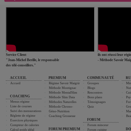
Service Client
ils ont réussi leur rég
"Jean-Michel Berille, le responsable
- Méthode Savoir Maig
des télé-conseillers."
ACCUEIL
PREMIUM
COMMUNAUTÉ
RU
Accueil
Régime Savoir Maigrir
Groupes
Min
Méthode Montignac
Blogs
Nut
Méthode MentalSlim
Rencontres
Cui
COACHING
Méthode Slim Data
Bons plans
Psy
Menus régime
Méthodes Naturelles
Témoignages
For
Liste de courses
Méthode Chrono-
Quiz
Gro
Suivi des mensurations
Géno-Nutrition
Ma
Réglette de régime
Coaching Grossesse
Bea
FORUM
Exercices physiques
Compteur de calories
Forum minceur
FORUM PREMIUM
DO
Calcul poids idéal
Forum cuisine