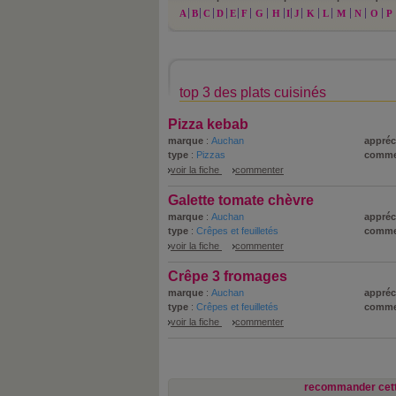
A
B
C
D
E
F
G
H
I
J
K
L
M
N
O
P
top 3 des plats cuisinés
Pizza kebab
marque
:
Auchan
appréc
type
:
Pizzas
comme
voir la fiche
commenter
Galette tomate chèvre
marque
:
Auchan
appréc
type
:
Crêpes et feuilletés
comme
voir la fiche
commenter
Crêpe 3 fromages
marque
:
Auchan
appréc
type
:
Crêpes et feuilletés
comme
voir la fiche
commenter
recommander cett