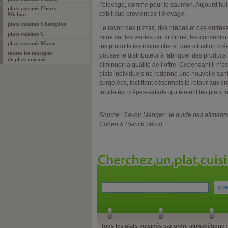
l’élevage, comme pour le saumon. Aujourd’hu
plats cuisinés Fleury
cabillaud provient de l’élevage.
Michon
plats cuisinés Champion
Le rayon des pizzas, des crêpes et des entrées 
plats cuisinés U
mine car les ventes ont diminué, les consomma
plats cuisinés Marie
les produits les moins chers. Une situation créa
toutes les marques
pousse le distributeur à fabriquer des produit
de
plats cuisinés
diminuer la qualité de l’offre. Cependant il n’e
plats individuels ne redonne une nouvelle san
surgelées, facilitant désormais le retour aux 
feuilletés, crêpes-salade qui étaient les plats f
Source : Savoir Manger : le guide des alimen
Cohen & Patrick Sérog.
»
re
tous les plats cuisinés par ordre alphabétique :