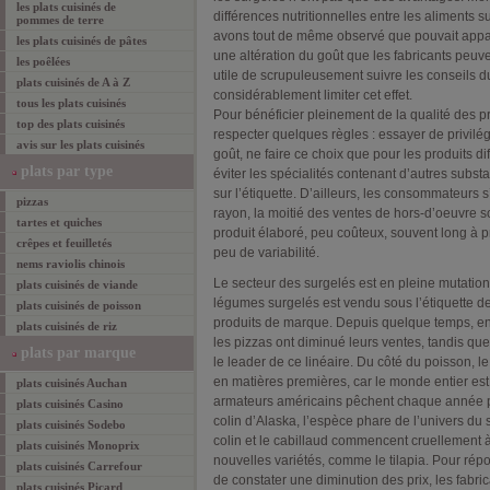
les plats cuisinés de
différences nutritionnelles entre les aliments su
pommes de terre
avons tout de même observé que pouvait appara
les plats cuisinés de pâtes
une altération du goût que les fabricants peuvent 
les poêlées
utile de scrupuleusement suivre les conseils 
plats cuisinés
de A à Z
considérablement limiter cet effet.
tous les
plats cuisinés
Pour bénéficier pleinement de la qualité des prod
top des
plats cuisinés
respecter quelques règles : essayer de privilég
avis sur les plats cuisinés
goût, ne faire ce choix que pour les produits dif
plats
par type
éviter les spécialités contenant d’autres sub
sur l’étiquette. D’ailleurs, les consommateurs
pizzas
rayon, la moitié des ventes de hors-d’oeuvre son
tartes et quiches
produit élaboré, peu coûteux, souvent long à p
crêpes et feuilletés
peu de variabilité.
nems raviolis chinois
Le secteur des surgelés est en pleine mutatio
plats cuisinés de viande
légumes surgelés est vendu sous l’étiquette de
plats cuisinés de poisson
produits de marque. Depuis quelque temps, en 
plats cuisinés de riz
les pizzas ont diminué leurs ventes, tandis q
plats
par marque
le leader de ce linéaire. Du côté du poisson, 
en matières premières, car le monde entier e
plats cuisinés Auchan
armateurs américains pêchent chaque année p
plats cuisinés Casino
colin d’Alaska, l’espèce phare de l’univers du 
plats cuisinés Sodebo
colin et le cabillaud commencent cruellement 
plats cuisinés Monoprix
nouvelles variétés, comme le tilapia. Pour r
plats cuisinés Carrefour
de constater une diminution des prix, les fabri
plats cuisinés Picard