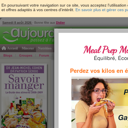
En poursuivant votre navigation sur ce site, vous acceptez l'utilisati
et offres adaptés à vos centres d'intérêt.
En savoir plus et gérer ces 
Samedi 8 août 2026
- Bonne fête aux
Didier
Accueil
Minceur
Nutrition
Cuisine
Psycho & tests
Forme & santé
Gro
Blogs
Groupes
Forum
Guide
Photos
Bons Plans
Témoign
Accueil
>
Savoir Manger
>
plats cuisinés
> La sur
Perdez vos kilos en 
la surgélation
La
surgélation
est une invention française que 
Tellier
. Processus physico-chimique, elle cons
température d’un produit
jusqu’à moins 40 de
le conserver le plus longtemps possible. En prin
ne dépasse guère les 24 à 30 mois.
Contrairement à ce que certains pensent, il exi
congélation et surgélation. La
congélation
n’es