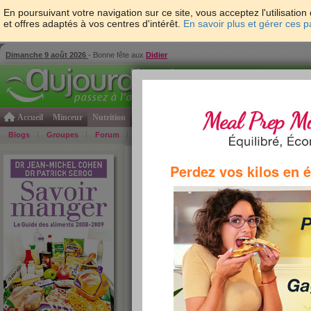
En poursuivant votre navigation sur ce site, vous acceptez l'utilisati
et offres adaptés à vos centres d'intérêt.
En savoir plus et gérer ces 
Dimanche 9 août 2026
- Bonne fête aux
Didier
Accueil
Minceur
Nutrition
Cuisine
Psycho & tests
Forme & santé
Gro
Blogs
Groupes
Forum
Guide
Photos
Bons Plans
Témoign
Accueil
>
Savoir Manger
> soupes et potages
Perdez vos kilos en 