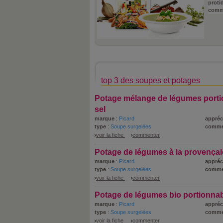
proti
comm
top 3 des soupes et potages
Potage mélange de légumes porti
sel
marque
:
Picard
appréc
type
:
Soupe surgelées
comme
voir la fiche
commenter
Potage de légumes à la provençal
marque
:
Picard
appréc
type
:
Soupe surgelées
comme
voir la fiche
commenter
Potage de légumes bio portionna
marque
:
Picard
appréc
type
:
Soupe surgelées
comme
voir la fiche
commenter