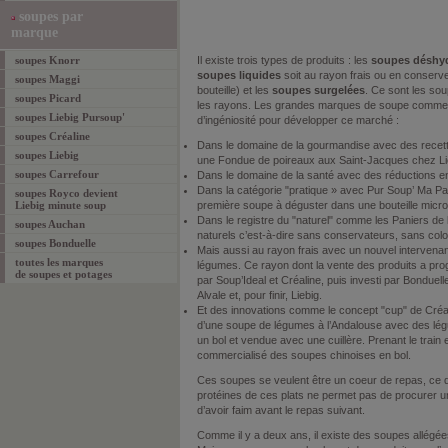
soupes par
marque
soupes Knorr
Il existe trois types de produits : les
soupes déshyd
soupes liquides
soit au rayon frais ou en conserv
soupes Maggi
bouteille) et les
soupes surgelées
. Ce sont les so
soupes Picard
les rayons. Les grandes marques de soupe comm
soupes Liebig Pursoup'
d’ingéniosité pour développer ce marché :
soupes Créaline
Dans le domaine de la gourmandise avec des recett
soupes Liebig
une Fondue de poireaux aux Saint-Jacques chez Lie
soupes Carrefour
Dans le domaine de la santé avec des réductions en
Dans la catégorie "pratique » avec Pur Soup’ Ma Pa
soupes Royco devient
Liebig minute soup
première soupe à déguster dans une bouteille micro
Dans le registre du "naturel" comme les Paniers d
soupes Auchan
naturels c’est-à-dire sans conservateurs, sans colo
soupes Bonduelle
Mais aussi au rayon frais avec un nouvel intervena
toutes les marques
légumes. Ce rayon dont la vente des produits a prog
de soupes et potages
par Soup’Ideal et Créaline, puis investi par Bondue
Alvale et, pour finir, Liebig.
Et des innovations comme le concept "cup" de Créali
d’une soupe de légumes à l’Andalouse avec des lé
un bol et vendue avec une cuillère. Prenant le trai
commercialisé des soupes chinoises en bol.
Ces soupes se veulent être un coeur de repas, ce q
protéines de ces plats ne permet pas de procurer un
d’avoir faim avant le repas suivant.
Comme il y a deux ans, il existe des soupes allégée