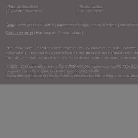
Taux de cholestérol
Forum nutrition
Explication cholesterol
Boisson légère
Tags
:
contre la cellulite
|
satiété
|
alimentation asiatique
|
recette diététique
|
traitement p
Découvrez aussi
:
Eau minérale
|
Produits laitiers
|
*Les témoignages présentés sont des expériences individuelles qui ne sont ni caractéri
alimentaire, des plans de repas contrôlés et des exercices physiques réguliers sont n
l'avis de votre médecin traitant avant d'entreprendre un régime amincissant, un programm
© 2007 - 2026 copyright et éditeur AUJOURDHUI.COM / powered by AUJOURDHUI.
Reproduction totale ou partielle interdite sans accord préalable.
Aujourdhui.com collecte et traite les données personnelles dans le respect de la loi Inf