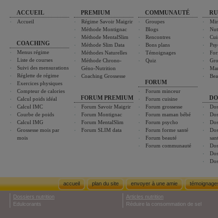
ACCUEIL
PREMIUM
COMMUNAUTÉ
RU
Accueil
Régime Savoir Maigrir
Groupes
Min
Méthode Montignac
Blogs
Nut
Méthode MentalSlim
Rencontres
Cui
COACHING
Méthode Slim Data
Bons plans
Psy
Menus régime
Méthodes Naturelles
Témoignages
For
Liste de courses
Méthode Chrono-
Quiz
Gro
Suivi des mensurations
Géno-Nutrition
Ma
Réglette de régime
Coaching Grossesse
Bea
FORUM
Exercices physiques
Compteur de calories
Forum minceur
FORUM PREMIUM
DO
Calcul poids idéal
Forum cuisine
Calcul IMC
Forum Savoir Maigrir
Forum grossesse
Dos
Courbe de poids
Forum Montignac
Forum maman bébé
Dos
Calcul IMG
Forum MentalSlim
Forum psycho
Dos
Grossesse mois par
Forum SLIM data
Forum forme santé
Dos
mois
Forum beauté
san
Forum communauté
Dos
Dos
Dos
accueil
plan du site
envoyer à une amie
témoignage
Dossiers nutrition
Articles nutrition
Edulcorants
Réduire la consommation de sel