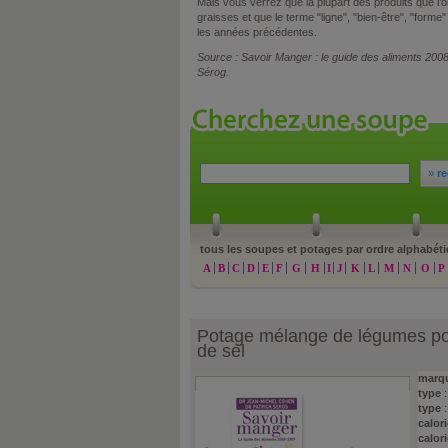
Mais vous verrez que la plupart des produits que l
graisses et que le terme "ligne", "bien-être", "for
les années précédentes.
Source : Savoir Manger : le guide des aliments 20
Sérog.
»
re
tous les soupes et potages par ordre alphabéti
A
B
C
D
E
F
G
H
I
J
K
L
M
N
O
P
Potage mélange de légumes por
de sel
marq
type
type
:
calori
calori