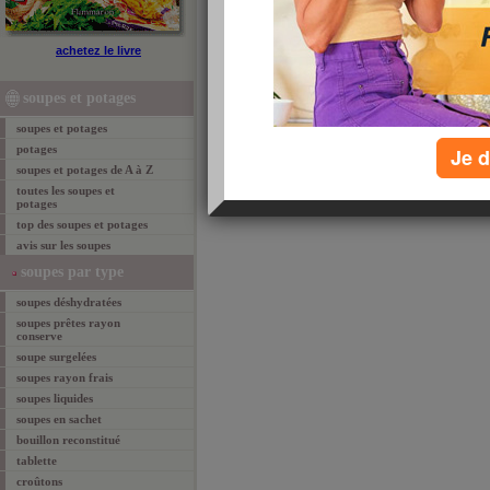
soupes et potages
achetez le livre
Il existe une progression des ventes de
soupes
et
Cela n’empêche pas une grande variabilité des achat
soupes et potages
saison à l’autre. C’est une des rares catégories po
produits alimentaires qu’il y a deux ans, et ce mal
soupes et potages
supermarchés visités. Nous sommes passés de 333 
aujourd’hui.
potages
Je d
soupes et potages de A à Z
toutes les soupes et
potages
top des soupes et potages
avis sur les soupes
soupes par type
soupes déshydratées
soupes prêtes rayon
conserve
soupe surgelées
soupes rayon frais
soupes liquides
soupes en sachet
bouillon reconstitué
tablette
croûtons