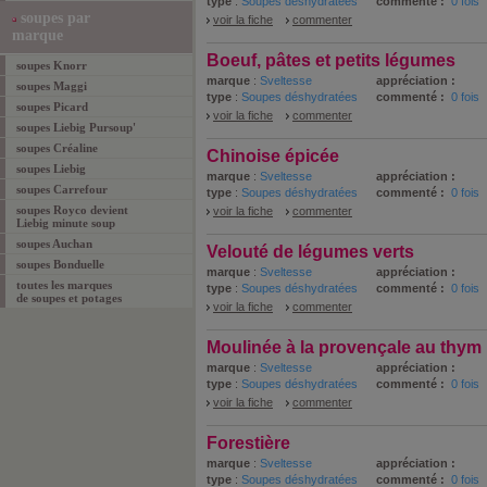
type
:
Soupes déshydratées
commenté :
0 fois
soupes par
voir la fiche
commenter
marque
Boeuf, pâtes et petits légumes
soupes Knorr
marque
:
Sveltesse
appréciation :
soupes Maggi
type
:
Soupes déshydratées
commenté :
0 fois
soupes Picard
voir la fiche
commenter
soupes Liebig Pursoup'
soupes Créaline
Chinoise épicée
soupes Liebig
marque
:
Sveltesse
appréciation :
soupes Carrefour
type
:
Soupes déshydratées
commenté :
0 fois
soupes Royco devient
voir la fiche
commenter
Liebig minute soup
soupes Auchan
Velouté de légumes verts
soupes Bonduelle
marque
:
Sveltesse
appréciation :
toutes les marques
type
:
Soupes déshydratées
commenté :
0 fois
de soupes et potages
voir la fiche
commenter
Moulinée à la provençale au thym
marque
:
Sveltesse
appréciation :
type
:
Soupes déshydratées
commenté :
0 fois
voir la fiche
commenter
Forestière
marque
:
Sveltesse
appréciation :
type
:
Soupes déshydratées
commenté :
0 fois