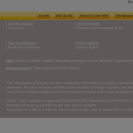
Dos
accueil
plan du site
envoyer à une amie
témoignage
Dossiers nutrition
Articles nutrition
Edulcorants
Réduire la consommation de sel
Taux de cholestérol
Forum nutrition
Explication cholesterol
Boisson légère
Tags
:
contre la cellulite
|
satiété
|
alimentation asiatique
|
recette diététique
|
traitement p
Découvrez aussi
:
Eau minérale
|
Produits laitiers
|
*Les témoignages présentés sont des expériences individuelles qui ne sont ni caractéri
alimentaire, des plans de repas contrôlés et des exercices physiques réguliers sont n
l'avis de votre médecin traitant avant d'entreprendre un régime amincissant, un programm
© 2007 - 2026 copyright et éditeur AUJOURDHUI.COM / powered by AUJOURDHUI.
Reproduction totale ou partielle interdite sans accord préalable.
Aujourdhui.com collecte et traite les données personnelles dans le respect de la loi Inf