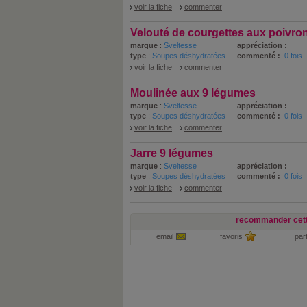
voir la fiche
commenter
Velouté de courgettes aux poivro
marque
:
Sveltesse
appréciation :
type
:
Soupes déshydratées
commenté :
0 fois
voir la fiche
commenter
Moulinée aux 9 légumes
marque
:
Sveltesse
appréciation :
type
:
Soupes déshydratées
commenté :
0 fois
voir la fiche
commenter
Jarre 9 légumes
marque
:
Sveltesse
appréciation :
type
:
Soupes déshydratées
commenté :
0 fois
voir la fiche
commenter
recommander cett
email
favoris
par