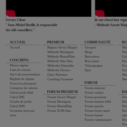
Service Client
ils ont réussi leur rég
"Jean-Michel Berille, le responsable
- Méthode Savoir Maig
des télé-conseillers."
ACCUEIL
PREMIUM
COMMUNAUTÉ
RU
Accueil
Régime Savoir Maigrir
Groupes
Min
Méthode Montignac
Blogs
Nut
Méthode MentalSlim
Rencontres
Cui
COACHING
Méthode Slim Data
Bons plans
Psy
Menus régime
Méthodes Naturelles
Témoignages
For
Liste de courses
Méthode Chrono-
Quiz
Gro
Suivi des mensurations
Géno-Nutrition
Ma
Réglette de régime
Coaching Grossesse
Bea
FORUM
Exercices physiques
Compteur de calories
Forum minceur
FORUM PREMIUM
DO
Calcul poids idéal
Forum cuisine
Calcul IMC
Forum Savoir Maigrir
Forum grossesse
Dos
Courbe de poids
Forum Montignac
Forum maman bébé
Dos
Calcul IMG
Forum MentalSlim
Forum psycho
Dos
Grossesse mois par
Forum SLIM data
Forum forme santé
Dos
mois
Forum beauté
san
Forum communauté
Dos
Dos