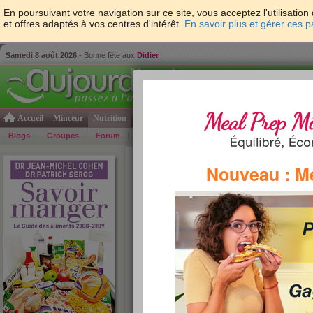
En poursuivant votre navigation sur ce site, vous acceptez l'utilisati
et offres adaptés à vos centres d'intérêt.
En savoir plus et gérer ces 
Samedi 8 août 2026
- Bonne fête aux
Didier
Accueil
Minceur
Nutrition
Cuisine
Psycho & tests
Forme & santé
Gro
Blogs
Groupes
Forum
Guide
Photos
Bons Plans
Témoign
Accueil
>
Savoir Manger
>
soupes et potages
> S
Nouveau : M