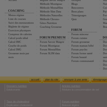
Accueil
Régime Savoir Maigrir
Groupes
Min
Méthode Montignac
Blogs
Nut
Méthode MentalSlim
Rencontres
Cui
COACHING
Méthode Slim Data
Bons plans
Psy
Menus régime
Méthodes Naturelles
Témoignages
For
Liste de courses
Méthode Chrono-
Quiz
Gro
Suivi des mensurations
Géno-Nutrition
Ma
Réglette de régime
Coaching Grossesse
Bea
FORUM
Exercices physiques
Compteur de calories
Forum minceur
FORUM PREMIUM
DO
Calcul poids idéal
Forum cuisine
Calcul IMC
Forum Savoir Maigrir
Forum grossesse
Dos
Courbe de poids
Forum Montignac
Forum maman bébé
Dos
Calcul IMG
Forum MentalSlim
Forum psycho
Dos
Grossesse mois par
Forum SLIM data
Forum forme santé
Dos
mois
Forum beauté
san
Forum communauté
Dos
Dos
Dos
accueil
plan du site
envoyer à une amie
témoignage
Dossiers nutrition
Articles nutrition
Edulcorants
Réduire la consommation de sel
Taux de cholestérol
Forum nutrition
Explication cholesterol
Boisson légère