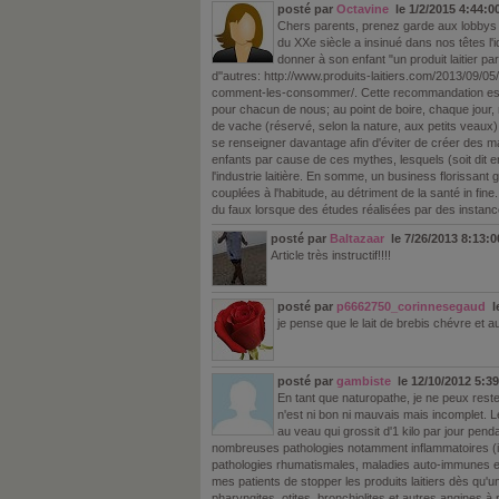
posté par
Octavine
le 1/2/2015 4:44:0
Chers parents, prenez garde aux lobbys d
du XXe siècle a insinué dans nos têtes l'i
donner à son enfant "un produit laitier pa
d''autres: http://www.produits-laitiers.com/2013/09/05/
comment-les-consommer/. Cette recommandation est 
pour chacun de nous; au point de boire, chaque jour, 
de vache (réservé, selon la nature, aux petits veaux).
se renseigner davantage afin d'éviter de créer des m
enfants par cause de ces mythes, lesquels (soit dit e
l'industrie laitière. En somme, un business florissa
couplées à l'habitude, au détriment de la santé in fine. 
du faux lorsque des études réalisées par des instan
posté par
Baltazaar
le 7/26/2013 8:13:
Article très instructif!!!!
posté par
p6662750_corinnesegaud
le
je pense que le lait de brebis chévre et a
posté par
gambiste
le 12/10/2012 5:3
En tant que naturopathe, je ne peux rester
n'est ni bon ni mauvais mais incomplet. Le
au veau qui grossit d'1 kilo par jour pend
nombreuses pathologies notamment inflammatoires (i
pathologies rhumatismales, maladies auto-immunes etc
mes patients de stopper les produits laitiers dès qu'
pharyngites, otites, bronchiolites et autres angines à 