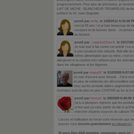
progressivement. Pour plus de précisions, je recomman
LAIT DE VACHE : BLANCHEUR TROMPEUSE de Anne
préfacé du Dr Jean Seignalet
posté par
xwfg
le 12/8/2012 4:32:00 
moi j'ai 55 ans ! et je bois beaucoup de la
ossature et de bonnes dents . Je pense q
au lactose .
posté par
_cappla@free.fr
le 10/17/20
Je suis tout à fait contre cet article ! 
à une ossature très robuste. Boit-elle du 
même alimentation que sa mère, c'est-à-di
allergisant et la caséine très néfaste pour les articul
dans les oléagineux et les légumes.
posté par
mapy02
le 3/10/2009 6:07:0
Je suis d'accord avec fenouil... J'ai lu 
en plus de médecins les déconseillent n
chez qui les produits laitiers augmentent l
rhumatos sont de plus en plus CONTRE au fur et à 
posté par
fenouil
le 3/8/2009 6:40:00
j'ai lu à plusieurs reprises que les produit
si bon que ça sans parler du lait et qu'il 
chercher d'autres sources de calcium !!!!
L’accès et l’utilisation du forum sont réservés aux
pouvez vous
inscrire gratuitement
en cliquant ici
.
Si vous êtes déjà membre, connectez-vous ici :