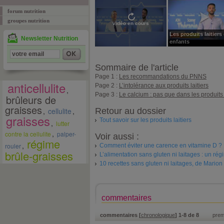
forum nutrition
groupes nutrition
vidéo en cours
Les produits laitiers 
Newsletter Nutrition
enfants
Sommaire de l'article
Page 1 :
Les recommandations du PNNS
anticellulite
Page 2 :
L’intolérance aux produits laitiers
,
Page 3 :
Le calcium : pas que dans les produits l
brûleurs de
graisses
,
cellulite
,
Retour au dossier
graisses
Tout savoir sur les produits laitiers
,
lutter
,
contre la cellulite
palper-
Voir aussi :
régime
,
rouler
Comment éviter une carence en vitamine D ?
brûle-graisses
L’alimentation sans gluten ni laitages : un ré
10 recettes sans gluten ni laitages, de Mario
commentaires
commentaires [
chronologique
] 1-8 de 8
prem