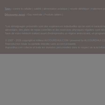
Tags
:
contre la cellulite
|
satiété
|
alimentation asiatique
|
recette diététique
|
traitement p
Découvrez aussi
:
Eau minérale
|
Produits laitiers
|
*Les témoignages présentés sont des expériences individuelles qui ne sont ni caractéri
alimentaire, des plans de repas contrôlés et des exercices physiques réguliers sont n
l'avis de votre médecin traitant avant d'entreprendre un régime amincissant, un programm
© 2007 - 2026 copyright et éditeur AUJOURDHUI.COM / powered by AUJOURDHUI.
Reproduction totale ou partielle interdite sans accord préalable.
Aujourdhui.com collecte et traite les données personnelles dans le respect de la loi Inf