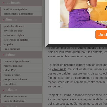
AUTEU
nutriments
Le P
le sel et le magnésium
mange
compléments alimentaires
aujo
aliments
lait 
Trois produits laitiers par jour… ou
cause
guide des aliments
pas ?
attit
envie de chocolat
Je d
boissons et régime
Depuis de longues années, le lait et les
produ
les céréales complètes
recommandations santé. Le Programme nation
les pains
la consommation de
produits laitiers
à tous l
l'eau minérale
trois par jour, voire quatre pour les enfants, 
régimes
enceintes ou les personnes âgées.
recettes végétariennes
Le lait et les
produits laitiers
sont en effet u
recettes minceur
de
vitamine D
. Ce sont les deux nutriments l
calcul IMC
des os : le
calcium
assure leur croissance et l
régime gratuit
à bien l’absorber. Le
calcium
joue également 
programme minceur
mécanismes vitaux, comme la contraction musc
cure détox
sanguine…
maladies
L’objectif du PNNS est donc d’inciter chacun 
aliments anti-cancer
à chaque repas. Par exemple, un bol de lait le
taux de cholestérol
petits-suisses au goûter et un morceau de froma
pratique