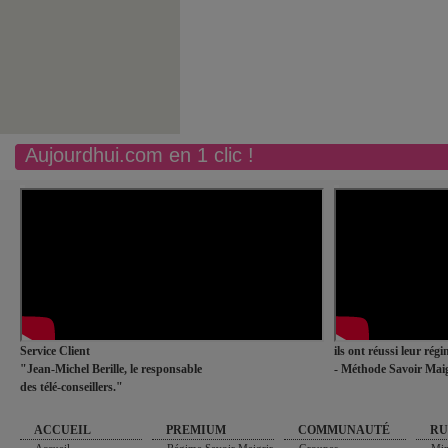
Aujourdhui.com en 1 clic !
Service Client
ils ont réussi leur rég
"Jean-Michel Berille, le responsable
- Méthode Savoir Maig
des télé-conseillers."
ACCUEIL
PREMIUM
COMMUNAUTÉ
RU