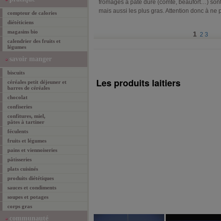
fromages à pâte dure (comté, beaufort…) sont
mais aussi les plus gras. Attention donc à ne
compteur de calories
diététiciens
magasins bio
1
2
3
calendrier des fruits et
légumes
savoir manger
biscuits
Les produits laitiers
céréales petit déjeuner et
barres de céréales
chocolat
confiseries
confitures, miel,
pâtes à tartiner
féculents
fruits et légumes
pains et viennoiseries
pâtisseries
plats cuisinés
produits diététiques
sauces et condiments
soupes et potages
corps gras
communauté