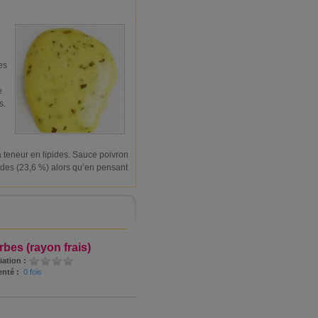
es
e
s.
a teneur en lipides. Sauce poivron
ides (23,6 %) alors qu’en pensant
bes (rayon frais)
iation :
nté :
0 fois