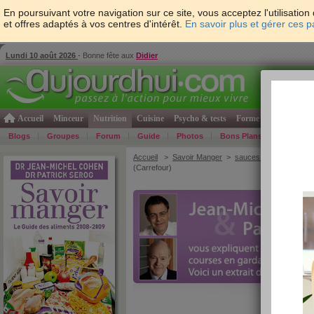
En poursuivant votre navigation sur ce site, vous acceptez l'utilisati
et offres adaptés à vos centres d'intérêt.
En savoir plus et gérer ces 
Lundi 10 août 2026
- Bonne fête aux
Didier
Accueil
Minceur
Nutrition
Cuisine
Psycho & tests
Forme & santé
Gro
Blogs
Groupes
Forum
Guide
Photos
Bons Plans
Témoign
Accueil
>
Savoir Manger
>
sauces et condiments
>
(Carrefour)