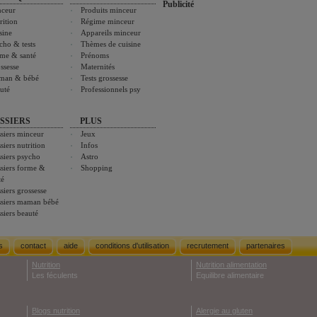
Publicité
ceur
Produits minceur
rition
Régime minceur
sine
Appareils minceur
cho & tests
Thèmes de cuisine
me & santé
Prénoms
ssesse
Maternités
man & bébé
Tests grossesse
uté
Professionnels psy
SSIERS
PLUS
siers minceur
Jeux
siers nutrition
Infos
siers psycho
Astro
siers forme &
Shopping
té
siers grossesse
siers maman bébé
siers beauté
s
contact
aide
conditions d'utilisation
recrutement
partenaires
Nutrition
Nutrition alimentation
Les féculents
Equilibre alimentaire
Blogs nutrition
Alergie au gluten