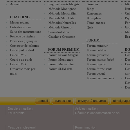
Accueil
Régime Savoir Maigrir
Groupes
Min
Méthode Montignac
Blogs
Nut
Méthode MentalSlim
Rencontres
Cui
COACHING
Méthode Slim Data
Bons plans
Psy
Menus régime
Méthodes Naturelles
Témoignages
For
Liste de courses
Méthode Chrono-
Quiz
Gro
Suivi des mensurations
Géno-Nutrition
Ma
Réglette de régime
Coaching Grossesse
Bea
FORUM
Exercices physiques
Compteur de calories
Forum minceur
FORUM PREMIUM
DO
Calcul poids idéal
Forum cuisine
Calcul IMC
Forum Savoir Maigrir
Forum grossesse
Dos
Courbe de poids
Forum Montignac
Forum maman bébé
Dos
Calcul IMG
Forum MentalSlim
Forum psycho
Dos
Grossesse mois par
Forum SLIM data
Forum forme santé
Dos
mois
Forum beauté
san
Forum communauté
Dos
Dos
Dos
accueil
plan du site
envoyer à une amie
témoignage
Dossiers nutrition
Articles nutrition
Edulcorants
Réduire la consommation de sel
Taux de cholestérol
Forum nutrition