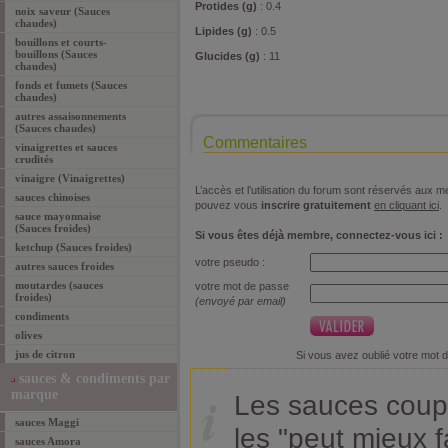
Protides (g)
: 0.4
noix saveur (Sauces
chaudes)
Lipides (g)
: 0.5
bouillons et courts-
bouillons (Sauces
Glucides (g)
: 11
chaudes)
fonds et fumets (Sauces
chaudes)
autres assaisonnements
(Sauces chaudes)
Commentaires
vinaigrettes et sauces
crudités
vinaigre (Vinaigrettes)
L’accès et l’utilisation du forum sont réservés aux
sauces chinoises
pouvez vous
inscrire gratuitement
en cliquant ici
.
sauce mayonnaise
(Sauces froides)
Si vous êtes déjà membre, connectez-vous ici :
ketchup (Sauces froides)
votre pseudo :
autres sauces froides
moutardes (sauces
votre mot de passe
froides)
(envoyé par email)
condiments
olives
jus de citron
Si vous avez oublié votre mot 
sauces & condiments par
marque
Les sauces coup
sauces Maggi
les "peut mieux f
sauces Amora