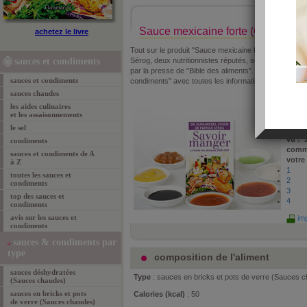
Sauce mexicaine forte (Carrefour)
achetez le livre
Tout sur le produit "Sauce mexicaine forte" de Carref
sauces et condiments
Sérog, deux nutritionnistes réputés, sont les auteurs 
par la presse de "Bible des aliments". Ci-dessous un 
sauces et condiments
condiments" avec toutes les informations concernant 
sauces chaudes
les aides culinaires
propo
et les assaisonnements
Sérog
le sel
le :
13
vu :
2
condiments
comm
sauces et condiments de A
votre
à Z
1
toutes les sauces et
2
condiments
3
top des sauces et
4
condiments
avis sur les sauces et
imp
condiments
sauces & condiments par
type
composition de l'aliment
sauces déshydratées
Type
: sauces en bricks et pots de verre (Sauces 
(Sauces chaudes)
sauces en bricks et pots
Calories (kcal)
: 50
de verre (Sauces chaudes)