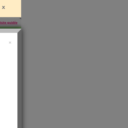
isite guidée
×
457
inscrites
'abonner
rien
es
e santé
t de
 les infos