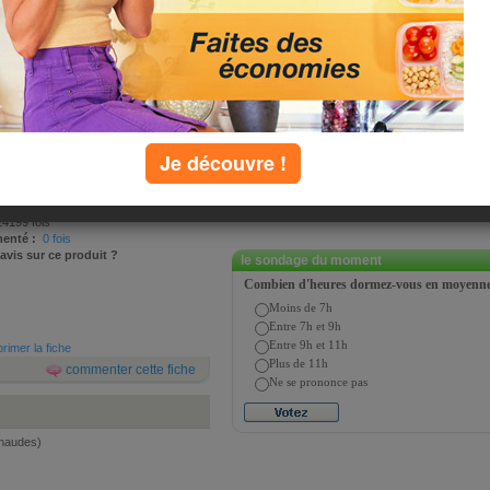
our ! Jean-Michel Cohen et Patrick
du best-seller Savoir manger qualifié
extrait du rayon "Sauces et
le produit "Sauce mexicaine forte"
Je découvre !
sé par
Jean-Michel Cohen et Patrick
 août 2009
4199 fois
enté :
0 fois
 avis sur ce produit ?
le sondage du moment
Combien d'heures dormez-vous en moyenne 
Moins de 7h
Entre 7h et 9h
Entre 9h et 11h
rimer la fiche
Plus de 11h
commenter cette fiche
Ne se prononce pas
chaudes)