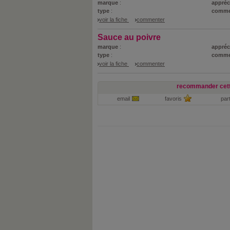
marque
:
appréc
type
:
comme
voir la fiche
commenter
Sauce au poivre
marque
:
appréc
type
:
comme
voir la fiche
commenter
recommander cett
email
favoris
par