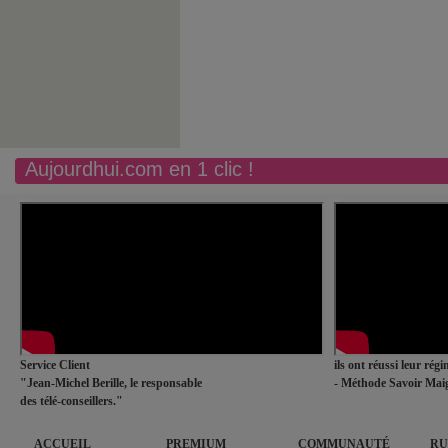
Aujourdhui.com en 1 clic !
Service Client
ils ont réussi leur rég
"Jean-Michel Berille, le responsable
- Méthode Savoir Maig
des télé-conseillers."
ACCUEIL
PREMIUM
COMMUNAUTÉ
RU