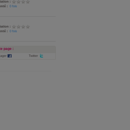
iation :
nté :
0 fois
iation :
nté :
0 fois
e page :
tager
Twitter