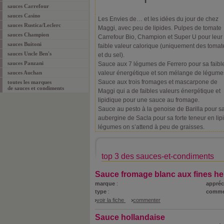
sauces Carrefour
sauces Casino
Les Envies de… et les idées du jour de chez
sauces Rustica/Leclerc
Maggi, avec peu de lipides. Pulpes de tomate
sauces Champion
Carrefour Bio, Champion et Super U pour leur
sauces Buitoni
faible valeur calorique (uniquement des tomat
sauces Uncle Ben's
et du sel).
sauces Panzani
Sauce aux 7 légumes de Ferrero pour sa faibl
sauces Auchan
valeur énergétique et son mélange de légume
Sauce aux trois fromages et mascarpone de
toutes les marques
de sauces et condiments
Maggi qui a de faibles valeurs énergétique et
lipidique pour une sauce au fromage.
Sauce au pesto à la genoise de Barilla pour s
aubergine de Sacla pour sa forte teneur en lip
légumes on s’attend à peu de graisses.
top 3 des sauces-et-condiments
Sauce fromage blanc aux fines her
marque
:
appréc
type
:
comme
voir la fiche
commenter
Sauce hollandaise