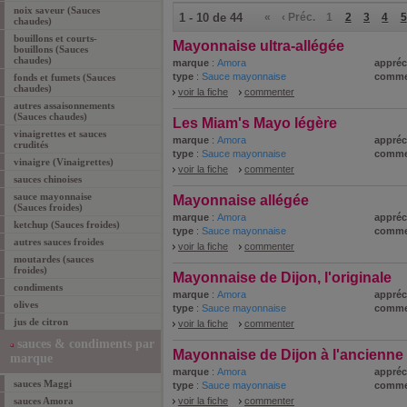
noix saveur (Sauces
1 - 10 de 44
«
‹ Préc.
1
2
3
4
5
chaudes)
bouillons et courts-
Mayonnaise ultra-allégée
bouillons (Sauces
chaudes)
marque
:
Amora
appréc
type
:
Sauce mayonnaise
comme
fonds et fumets (Sauces
chaudes)
voir la fiche
commenter
autres assaisonnements
(Sauces chaudes)
Les Miam's Mayo légère
vinaigrettes et sauces
marque
:
Amora
appréc
crudités
type
:
Sauce mayonnaise
comme
vinaigre (Vinaigrettes)
voir la fiche
commenter
sauces chinoises
sauce mayonnaise
Mayonnaise allégée
(Sauces froides)
marque
:
Amora
appréc
ketchup (Sauces froides)
type
:
Sauce mayonnaise
comme
autres sauces froides
voir la fiche
commenter
moutardes (sauces
froides)
Mayonnaise de Dijon, l'originale
condiments
marque
:
Amora
appréc
olives
type
:
Sauce mayonnaise
comme
jus de citron
voir la fiche
commenter
sauces & condiments par
Mayonnaise de Dijon à l'ancienne
marque
marque
:
Amora
appréc
sauces Maggi
type
:
Sauce mayonnaise
comme
sauces Amora
voir la fiche
commenter