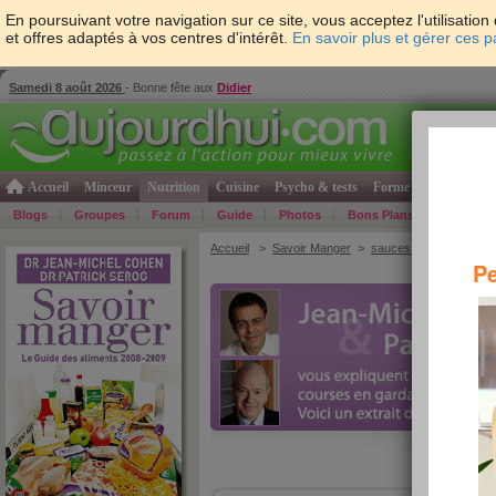
En poursuivant votre navigation sur ce site, vous acceptez l'utilisati
et offres adaptés à vos centres d'intérêt.
En savoir plus et gérer ces 
Samedi 8 août 2026
- Bonne fête aux
Didier
Accueil
Minceur
Nutrition
Cuisine
Psycho & tests
Forme & santé
Gro
Blogs
Groupes
Forum
Guide
Photos
Bons Plans
Témoign
Accueil
>
Savoir Manger
>
sauces et condiments
Pe