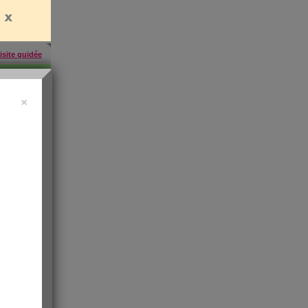
isite guidée
×
457
inscrites
'abonner
rien
es
e santé
t de
 les infos