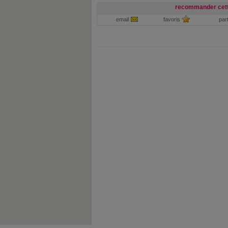
recommander cett
email
favoris
par