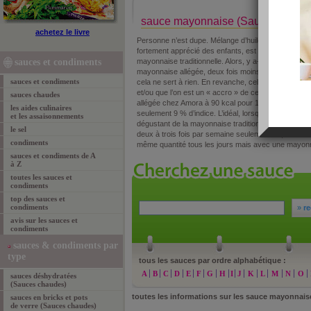
sauce mayonnaise (Sauces froide
achetez le livre
Personne n’est dupe. Mélange d’huile, d’oeufs et d
fortement apprécié des enfants, est très riche. Plus 
sauces et condiments
mayonnaise traditionnelle. Alors, y a-t-il véritablem
mayonnaise allégée, deux fois moins calorique ? Si 
sauces et condiments
cela ne sert à rien. En revanche, cela peut présenter 
et/ou que l’on est un « accro » de ce condiment. Il 
sauces chaudes
allégée chez Amora à 90 kcal pour 100 g ou Extra-
les aides culinaires
seulement 9 % d’indice. L’idéal, lorsque l’on ne peut 
et les assaisonnements
dégustant de la mayonnaise traditionnelle en quantit
le sel
deux à trois fois par semaine seulement ou, si le b
condiments
même quantité tous les jours mais avec une mayonn
sauces et condiments de A
à Z
toutes les sauces et
condiments
top des sauces et
condiments
»
re
avis sur les sauces et
condiments
sauces & condiments par
type
tous les sauces par ordre alphabétique :
A
B
C
D
E
F
G
H
I
J
K
L
M
N
O
sauces déshydratées
(Sauces chaudes)
toutes les informations sur les sauce mayonnais
sauces en bricks et pots
de verre (Sauces chaudes)