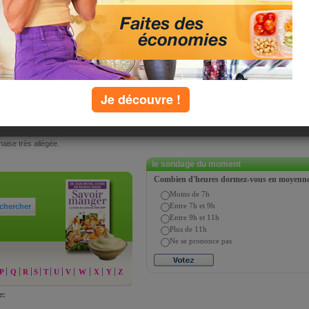
s)
e moutarde, ce condiment onctueux,
de 700 kcal au 100 g (!) pour la
ent un intérêt à consommer de la
c’est pour en manger deux fois plus,
un intérêt si on suit un régime restrictif
existe aujourd’hui une mayonnaise ultra-
Je découvre !
légère chez Bénédicta à 124 kcal avec
s’en passer, est de se faire plaisir en
é raisonnable (une cuillerée à soupe),
esoin est quotidien, de consommer la
aise très allégée.
le sondage du moment
Combien d'heures dormez-vous en moyenne 
Moins de 7h
Entre 7h et 9h
chercher
Entre 9h et 11h
Plus de 11h
Ne se prononce pas
P
Q
R
S
T
U
V
W
X
Y
Z
e: