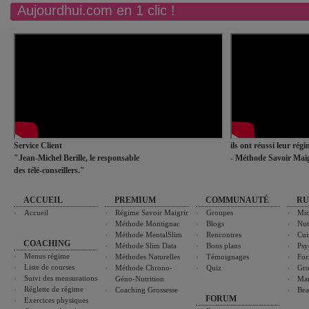
Aujourdhui.com en 1 clic !
Service Client
ils ont réussi leur rég
"Jean-Michel Berille, le responsable
- Méthode Savoir Maig
des télé-conseillers."
ACCUEIL
PREMIUM
COMMUNAUTÉ
RU
Accueil
Régime Savoir Maigrir
Groupes
Min
Méthode Montignac
Blogs
Nut
Méthode MentalSlim
Rencontres
Cui
COACHING
Méthode Slim Data
Bons plans
Psy
Menus régime
Méthodes Naturelles
Témoignages
For
Liste de courses
Méthode Chrono-
Quiz
Gro
Suivi des mensurations
Géno-Nutrition
Ma
Réglette de régime
Coaching Grossesse
Bea
FORUM
Exercices physiques