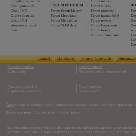
Compteur de calories
Forum minceur
FORUM PREMIUM
DO
Calcul poids idéal
Forum cuisine
Calcul IMC
Forum Savoir Maigrir
Forum grossesse
Dos
Courbe de poids
Forum Montignac
Forum maman bébé
Dos
Calcul IMG
Forum MentalSlim
Forum psycho
Dos
Grossesse mois par
Forum SLIM data
Forum forme santé
Dos
mois
Forum beauté
san
Forum communauté
Dos
Dos
Dos
accueil
plan du site
envoyer à une amie
témoignage
Dossiers nutrition
Articles nutrition
Edulcorants
Réduire la consommation de sel
Taux de cholestérol
Forum nutrition
Explication cholesterol
Boisson légère
Tags
:
contre la cellulite
|
satiété
|
alimentation asiatique
|
recette diététique
|
traitement p
Découvrez aussi
:
Eau minérale
|
Produits laitiers
|
*Les témoignages présentés sont des expériences individuelles qui ne sont ni caractéri
alimentaire, des plans de repas contrôlés et des exercices physiques réguliers sont n