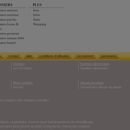
SSIERS
PLUS
siers minceur
Jeux
siers nutrition
Infos
siers psycho
Astro
siers forme &
Shopping
té
siers grossesse
siers maman bébé
siers beauté
s
contact
aide
conditions d'utilisation
recrutement
partenaires
Nutrition
Nutrition alimentation
Les féculents
Equilibre alimentaire
Blogs nutrition
Alergie au gluten
Baomix
Symptômes allergie au gluten
our maigrir
|
bien manger
|
céréale
|
stiques, ni garanties. Comme pour tout programme de rééquilibrage
écessaires pour perdre du poids à long terme. Demandez toujours