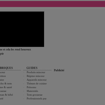
ime et cela les rend heureux
rir
BRIQUES
GUIDES
Publicité
ceur
Produits minceur
rition
Régime minceur
sine
Appareils minceur
cho & tests
Thèmes de cuisine
me & santé
Prénoms
ssesse
Maternités
man & bébé
Tests grossesse
uté
Professionnels psy