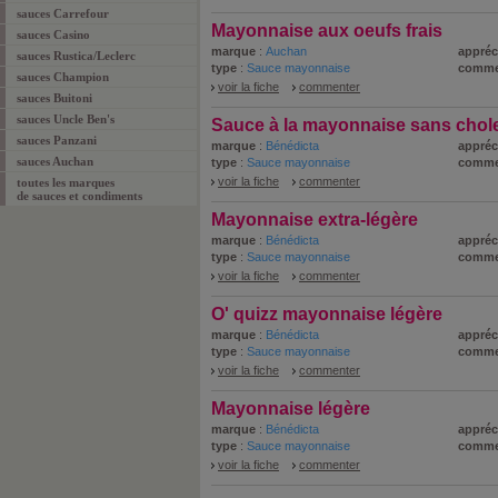
sauces Carrefour
Mayonnaise aux oeufs frais
sauces Casino
marque
:
Auchan
appréc
sauces Rustica/Leclerc
type
:
Sauce mayonnaise
comme
sauces Champion
voir la fiche
commenter
sauces Buitoni
sauces Uncle Ben's
Sauce à la mayonnaise sans chole
sauces Panzani
marque
:
Bénédicta
appréc
sauces Auchan
type
:
Sauce mayonnaise
comme
voir la fiche
commenter
toutes les marques
de sauces et condiments
Mayonnaise extra-légère
marque
:
Bénédicta
appréc
type
:
Sauce mayonnaise
comme
voir la fiche
commenter
O' quizz mayonnaise légère
marque
:
Bénédicta
appréc
type
:
Sauce mayonnaise
comme
voir la fiche
commenter
Mayonnaise légère
marque
:
Bénédicta
appréc
type
:
Sauce mayonnaise
comme
voir la fiche
commenter