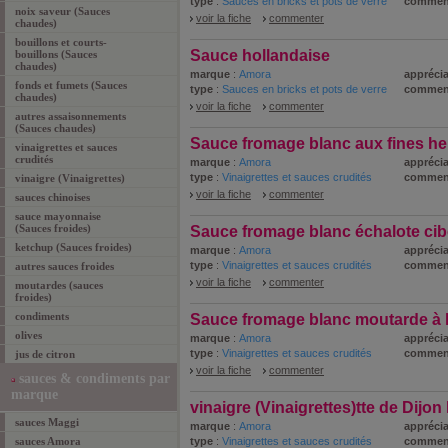
type
:
Sauces en bricks et pots de verre
commen
noix saveur (Sauces
voir la fiche
commenter
chaudes)
bouillons et courts-
Sauce hollandaise
bouillons (Sauces
chaudes)
marque
:
Amora
apprécia
fonds et fumets (Sauces
type
:
Sauces en bricks et pots de verre
commen
chaudes)
voir la fiche
commenter
autres assaisonnements
(Sauces chaudes)
Sauce fromage blanc aux fines her
vinaigrettes et sauces
crudités
marque
:
Amora
apprécia
type
:
Vinaigrettes et sauces crudités
commen
vinaigre (Vinaigrettes)
voir la fiche
commenter
sauces chinoises
sauce mayonnaise
(Sauces froides)
Sauce fromage blanc échalote cibo
ketchup (Sauces froides)
marque
:
Amora
apprécia
type
:
Vinaigrettes et sauces crudités
commen
autres sauces froides
voir la fiche
commenter
moutardes (sauces
froides)
condiments
Sauce fromage blanc moutarde à l'
olives
marque
:
Amora
apprécia
type
:
Vinaigrettes et sauces crudités
commen
jus de citron
voir la fiche
commenter
sauces & condiments par
marque
vinaigre (Vinaigrettes)tte de Dijon
sauces Maggi
marque
:
Amora
apprécia
sauces Amora
type
:
Vinaigrettes et sauces crudités
commen