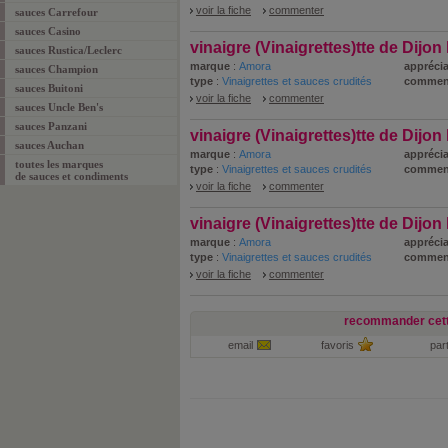
voir la fiche
commenter
sauces Carrefour
sauces Casino
vinaigre (Vinaigrettes)tte de Dijo
sauces Rustica/Leclerc
marque
:
Amora
apprécia
sauces Champion
type
:
Vinaigrettes et sauces crudités
commen
sauces Buitoni
voir la fiche
commenter
sauces Uncle Ben's
sauces Panzani
vinaigre (Vinaigrettes)tte de Dijon
sauces Auchan
marque
:
Amora
apprécia
toutes les marques
type
:
Vinaigrettes et sauces crudités
commen
de sauces et condiments
voir la fiche
commenter
vinaigre (Vinaigrettes)tte de Dijon
marque
:
Amora
apprécia
type
:
Vinaigrettes et sauces crudités
commen
voir la fiche
commenter
recommander cett
email
favoris
par