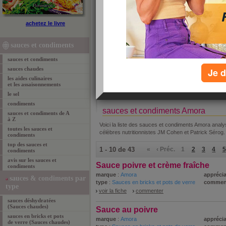
achetez le livre
»
re
sauces et condiments
sauces et condiments
sauces chaudes
Je d
tous les sauces par ordre alphabétique :
les aides culinaires
A
B
C
D
E
F
G
H
I
J
K
L
M
N
O
et les assaisonnements
le sel
condiments
sauces et condiments Amora
sauces et condiments de A
à Z
Voici la liste des sauces et condiments Amora analy
toutes les sauces et
célèbres nutritionnistes JM Cohen et Patrick Sérog.
condiments
top des sauces et
1 - 10 de 43
«
‹ Préc.
1
2
3
4
5
condiments
avis sur les sauces et
Sauce poivre et crème fraîche
condiments
marque
:
Amora
apprécia
sauces & condiments par
type
:
Sauces en bricks et pots de verre
commen
type
voir la fiche
commenter
sauces déshydratées
(Sauces chaudes)
Sauce au poivre
sauces en bricks et pots
marque
:
Amora
apprécia
de verre (Sauces chaudes)