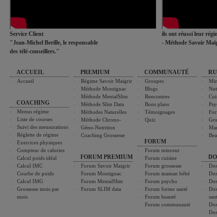
Service Client
ils ont réussi leur rég
"Jean-Michel Berille, le responsable
- Méthode Savoir Maig
des télé-conseillers."
ACCUEIL
PREMIUM
COMMUNAUTÉ
RU
Accueil
Régime Savoir Maigrir
Groupes
Min
Méthode Montignac
Blogs
Nut
Méthode MentalSlim
Rencontres
Cui
COACHING
Méthode Slim Data
Bons plans
Psy
Menus régime
Méthodes Naturelles
Témoignages
For
Liste de courses
Méthode Chrono-
Quiz
Gro
Suivi des mensurations
Géno-Nutrition
Ma
Réglette de régime
Coaching Grossesse
Bea
FORUM
Exercices physiques
Compteur de calories
Forum minceur
FORUM PREMIUM
DO
Calcul poids idéal
Forum cuisine
Calcul IMC
Forum Savoir Maigrir
Forum grossesse
Dos
Courbe de poids
Forum Montignac
Forum maman bébé
Dos
Calcul IMG
Forum MentalSlim
Forum psycho
Dos
Grossesse mois par
Forum SLIM data
Forum forme santé
Dos
mois
Forum beauté
san
Forum communauté
Dos
Dos