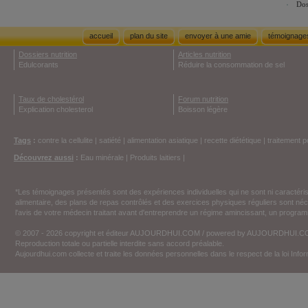
Dos
accueil
plan du site
envoyer à une amie
témoignage
Dossiers nutrition
Articles nutrition
Edulcorants
Réduire la consommation de sel
Taux de cholestérol
Forum nutrition
Explication cholesterol
Boisson légère
Tags
:
contre la cellulite
|
satiété
|
alimentation asiatique
|
recette diététique
|
traitement p
Découvrez aussi
:
Eau minérale
|
Produits laitiers
|
*Les témoignages présentés sont des expériences individuelles qui ne sont ni caractéri
alimentaire, des plans de repas contrôlés et des exercices physiques réguliers sont n
l'avis de votre médecin traitant avant d'entreprendre un régime amincissant, un programm
© 2007 - 2026 copyright et éditeur AUJOURDHUI.COM / powered by AUJOURDHUI.
Reproduction totale ou partielle interdite sans accord préalable.
Aujourdhui.com collecte et traite les données personnelles dans le respect de la loi Inf