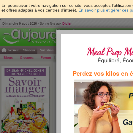
En poursuivant votre navigation sur ce site, vous acceptez l'utilisati
et offres adaptés à vos centres d'intérêt.
En savoir plus et gérer ces 
Dimanche 9 août 2026
- Bonne fête aux
Didier
Accueil
Minceur
Nutrition
Cuisine
Psycho & tests
Forme & santé
Gro
Blogs
Groupes
Forum
Guide
Photos
Bons Plans
Témoign
Accueil
>
Savoir Manger
>
sauces et condiments
Perdez vos kilos en 