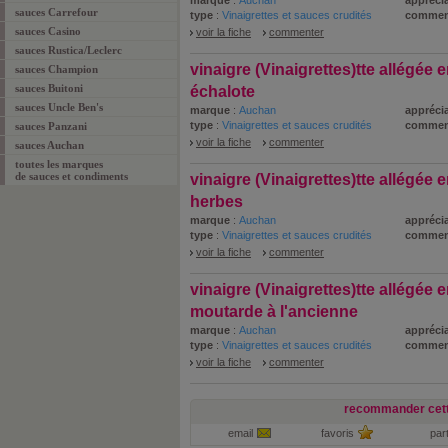
marque
:
Auchan
apprécia
sauces Carrefour
type
:
Vinaigrettes et sauces crudités
commen
sauces Casino
voir la fiche
commenter
sauces Rustica/Leclerc
vinaigre (Vinaigrettes)tte allégée 
sauces Champion
sauces Buitoni
échalote
sauces Uncle Ben's
marque
:
Auchan
apprécia
type
:
Vinaigrettes et sauces crudités
commen
sauces Panzani
voir la fiche
commenter
sauces Auchan
toutes les marques
de sauces et condiments
vinaigre (Vinaigrettes)tte allégée 
herbes
marque
:
Auchan
apprécia
type
:
Vinaigrettes et sauces crudités
commen
voir la fiche
commenter
vinaigre (Vinaigrettes)tte allégée 
moutarde à l'ancienne
marque
:
Auchan
apprécia
type
:
Vinaigrettes et sauces crudités
commen
voir la fiche
commenter
recommander cett
email
favoris
par