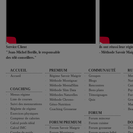
Service Client
ils ont réussi leur rég
"Jean-Michel Berille, le responsable
- Méthode Savoir Maig
des télé-conseillers."
ACCUEIL
PREMIUM
COMMUNAUTÉ
RU
Accueil
Régime Savoir Maigrir
Groupes
Min
Méthode Montignac
Blogs
Nut
Méthode MentalSlim
Rencontres
Cui
COACHING
Méthode Slim Data
Bons plans
Psy
Menus régime
Méthodes Naturelles
Témoignages
For
Liste de courses
Méthode Chrono-
Quiz
Gro
Suivi des mensurations
Géno-Nutrition
Ma
Réglette de régime
Coaching Grossesse
Bea
FORUM
Exercices physiques
Compteur de calories
Forum minceur
FORUM PREMIUM
DO
Calcul poids idéal
Forum cuisine
Calcul IMC
Forum Savoir Maigrir
Forum grossesse
Dos
Courbe de poids
Forum Montignac
Forum maman bébé
Dos