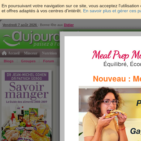
En poursuivant votre navigation sur ce site, vous acceptez l'utilisati
et offres adaptés à vos centres d'intérêt.
En savoir plus et gérer ces 
Vendredi 7 août 2026
- Bonne fête aux
Didier
Accueil
Minceur
Nutrition
Cuisine
Psycho & tests
Forme & santé
Gro
Blogs
Groupes
Forum
Guide
Photos
Bons Plans
Témoign
Accueil
>
Savoir Manger
>
sauces et condiments
Nouveau : M