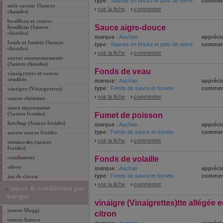
type
:
Sauces en bricks et pots de verre
commen
noix saveur (Sauces
voir la fiche
commenter
chaudes)
bouillons et courts-
Sauce aigre-douce
bouillons (Sauces
chaudes)
marque
:
Auchan
apprécia
fonds et fumets (Sauces
type
:
Sauces en bricks et pots de verre
commen
chaudes)
voir la fiche
commenter
autres assaisonnements
(Sauces chaudes)
Fonds de veau
vinaigrettes et sauces
crudités
marque
:
Auchan
apprécia
type
:
Fonds de sauce et fumets
commen
vinaigre (Vinaigrettes)
voir la fiche
commenter
sauces chinoises
sauce mayonnaise
(Sauces froides)
Fumet de poisson
ketchup (Sauces froides)
marque
:
Auchan
apprécia
type
:
Fonds de sauce et fumets
commen
autres sauces froides
voir la fiche
commenter
moutardes (sauces
froides)
condiments
Fonds de volaille
olives
marque
:
Auchan
apprécia
type
:
Fonds de sauce et fumets
commen
jus de citron
voir la fiche
commenter
sauces & condiments par
marque
vinaigre (Vinaigrettes)tte allégée 
sauces Maggi
citron
sauces Amora