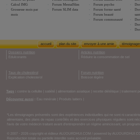
Calcul IMG
Forum MentalSlim
Forum psycho
Dos
Grossesse mois par
Forum SLIM data
Forum forme santé
Dos
mois
Forum beauté
san
Forum communauté
Dos
Dos
Dos
accueil
plan du site
envoyer à une amie
témoignage
Dossiers nutrition
Articles nutrition
Edulcorants
Réduire la consommation de sel
Taux de cholestérol
Forum nutrition
Explication cholesterol
Boisson légère
Tags
:
contre la cellulite
|
satiété
|
alimentation asiatique
|
recette diététique
|
traitement p
Découvrez aussi
:
Eau minérale
|
Produits laitiers
|
*Les témoignages présentés sont des expériences individuelles qui ne sont ni caractéri
alimentaire, des plans de repas contrôlés et des exercices physiques réguliers sont n
l'avis de votre médecin traitant avant d'entreprendre un régime amincissant, un programm
© 2007 - 2026 copyright et éditeur AUJOURDHUI.COM / powered by AUJOURDHUI.
Reproduction totale ou partielle interdite sans accord préalable.