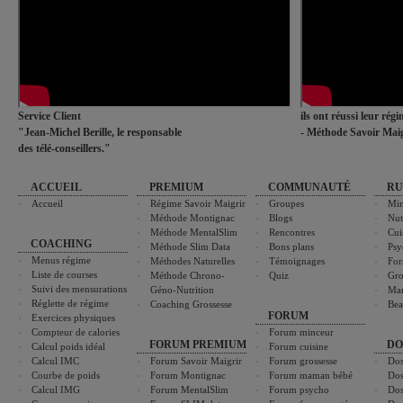
Service Client
ils ont réussi leur rég
"Jean-Michel Berille, le responsable
- Méthode Savoir Maig
des télé-conseillers."
ACCUEIL
PREMIUM
COMMUNAUTÉ
RU
Accueil
Régime Savoir Maigrir
Groupes
Min
Méthode Montignac
Blogs
Nut
Méthode MentalSlim
Rencontres
Cui
COACHING
Méthode Slim Data
Bons plans
Psy
Menus régime
Méthodes Naturelles
Témoignages
For
Liste de courses
Méthode Chrono-
Quiz
Gro
Suivi des mensurations
Géno-Nutrition
Ma
Réglette de régime
Coaching Grossesse
Bea
FORUM
Exercices physiques
Compteur de calories
Forum minceur
FORUM PREMIUM
DO
Calcul poids idéal
Forum cuisine
Calcul IMC
Forum Savoir Maigrir
Forum grossesse
Dos
Courbe de poids
Forum Montignac
Forum maman bébé
Dos
Calcul IMG
Forum MentalSlim
Forum psycho
Dos