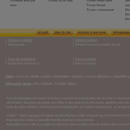
Grossesse mois par
Forum SLIM data
Forum forme santé
Dos
mois
Forum beauté
san
Forum communauté
Dos
Dos
Dos
accueil
plan du site
envoyer à une amie
témoignage
Dossiers nutrition
Articles nutrition
Edulcorants
Réduire la consommation de sel
Taux de cholestérol
Forum nutrition
Explication cholesterol
Boisson légère
Tags
:
contre la cellulite
|
satiété
|
alimentation asiatique
|
recette diététique
|
traitement p
Découvrez aussi
:
Eau minérale
|
Produits laitiers
|
*Les témoignages présentés sont des expériences individuelles qui ne sont ni caractéri
alimentaire, des plans de repas contrôlés et des exercices physiques réguliers sont n
l'avis de votre médecin traitant avant d'entreprendre un régime amincissant, un programm
© 2007 - 2026 copyright et éditeur AUJOURDHUI.COM / powered by AUJOURDHUI.
Reproduction totale ou partielle interdite sans accord préalable.
Aujourdhui.com collecte et traite les données personnelles dans le respect de la loi Inf