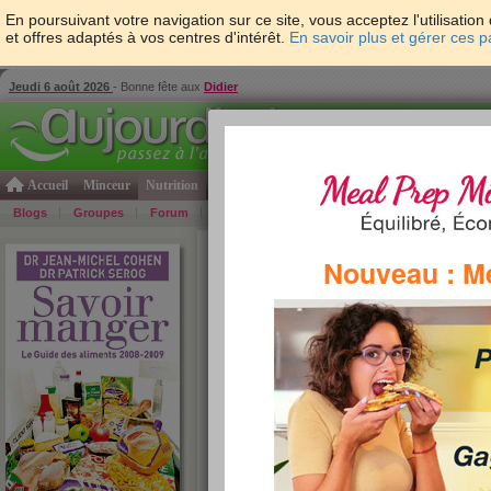
En poursuivant votre navigation sur ce site, vous acceptez l'utilisati
et offres adaptés à vos centres d'intérêt.
En savoir plus et gérer ces 
Jeudi 6 août 2026
- Bonne fête aux
Didier
Accueil
Minceur
Nutrition
Cuisine
Psycho & tests
Forme & santé
Gro
Blogs
Groupes
Forum
Guide
Photos
Bons Plans
Témoign
Accueil
>
Savoir Manger
>
sauces et condiments
>
Nouveau : M