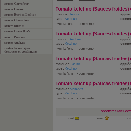
sauces Carrefour
Tomato ketchup (Sauces froides) 
sauces Casino
marque
:
Amora
appréc
sauces Rustica/Leclerc
type
:
Ketchup
comme
sauces Champion
voir la fiche
commenter
sauces Buitoni
sauces Uncle Ben's
Tomato ketchup (Sauces froides) 
sauces Panzani
marque
:
Auchan
appréc
sauces Auchan
type
:
Ketchup
comme
toutes les marques
voir la fiche
commenter
de sauces et condiments
Tomato ketchup (Sauces froides) 
marque
:
Casino
appréc
type
:
Ketchup
comme
voir la fiche
commenter
Tomato ketchup (Sauces froides) 
marque
:
Monoprix
appréc
type
:
Ketchup
comme
voir la fiche
commenter
recommander cett
email
favoris
par