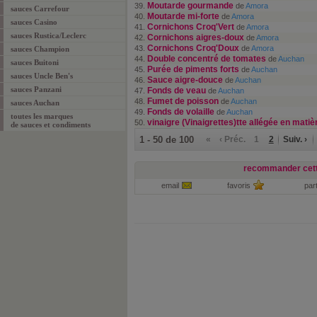
Moutarde gourmande
39.
de
Amora
sauces Carrefour
Moutarde mi-forte
40.
de
Amora
sauces Casino
Cornichons Croq'Vert
41.
de
Amora
sauces Rustica/Leclerc
Cornichons aigres-doux
42.
de
Amora
Cornichons Croq'Doux
43.
de
Amora
sauces Champion
Double concentré de tomates
44.
de
Auchan
sauces Buitoni
Purée de piments forts
45.
de
Auchan
sauces Uncle Ben's
Sauce aigre-douce
46.
de
Auchan
sauces Panzani
Fonds de veau
47.
de
Auchan
Fumet de poisson
48.
de
Auchan
sauces Auchan
Fonds de volaille
49.
de
Auchan
toutes les marques
vinaigre (Vinaigrettes)tte allégée en matiè
50.
de sauces et condiments
1 - 50 de 100
«
‹ Préc.
1
2
Suiv. ›
recommander cett
email
favoris
par