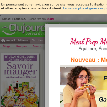
En poursuivant votre navigation sur ce site, vous acceptez l'utilisati
et offres adaptés à vos centres d'intérêt.
En savoir plus et gérer ces 
Samedi 8 août 2026
- Bonne fête aux
Didier
Accueil
Minceur
Nutrition
Cuisine
Psycho & tests
Forme & santé
Gro
Blogs
Groupes
Forum
Guide
Photos
Bons Plans
Témoign
Accueil
>
Savoir Manger
>
sauces et condiments
>
Nouveau : M