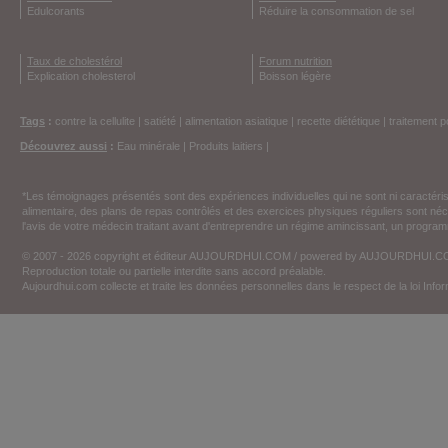
Edulcorants
Réduire la consommation de sel
Taux de cholestérol
Forum nutrition
Explication cholesterol
Boisson légère
Tags
:
contre la cellulite
|
satiété
|
alimentation asiatique
|
recette diététique
|
traitement p
Découvrez aussi
:
Eau minérale
|
Produits laitiers
|
*Les témoignages présentés sont des expériences individuelles qui ne sont ni caractéri
alimentaire, des plans de repas contrôlés et des exercices physiques réguliers sont n
l'avis de votre médecin traitant avant d'entreprendre un régime amincissant, un programm
© 2007 - 2026 copyright et éditeur AUJOURDHUI.COM / powered by AUJOURDHUI.
Reproduction totale ou partielle interdite sans accord préalable.
Aujourdhui.com collecte et traite les données personnelles dans le respect de la loi Inf