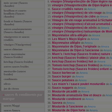
vinaigre (Vinaigrettes)tte de Dijon légère n
9.
noix saveur (Sauces
vinaigre (Vinaigrettes)tte de Dijon légère 
10.
chaudes)
Sauce crudités nature
11.
de
Amora
bouillons et courts-
vinaigre (Vinaigrettes) de vin rouge
12.
de
Amo
bouillons (Sauces
vinaigre (Vinaigrettes) de cidre
chaudes)
13.
de
Amora
Viniagre de vin rouge aromatisé à l'échalo
14.
fonds et fumets (Sauces
vinaigre (Vinaigrettes) d'alcool aromatisé 
15.
chaudes)
vinaigre (Vinaigrettes) de xérès
16.
de
Amora
autres assaisonnements
vinaigre (Vinaigrettes) balsamique de Mo
17.
(Sauces chaudes)
Mayonnaise ultra-allégée
18.
de
Amora
vinaigrettes et sauces
Les Miam's Mayo légère
19.
de
Amora
crudités
Mayonnaise allégée
20.
de
Amora
vinaigre (Vinaigrettes)
Mayonnaise de Dijon, l'originale
21.
de
Amora
sauces chinoises
Mayonnaise de Dijon à l'ancienne
22.
de
Amora
Miam's / ketchup (Sauces froides) nature
sauce mayonnaise
23.
(Sauces froides)
ketchup (Sauces froides) / plaisir plus
24.
de
A
ketchup (Sauces froides) hot
25.
de
Amora
ketchup (Sauces froides)
Tomato ketchup (Sauces froides)
26.
de
Amora
autres sauces froides
Tomato ketchup (Sauces froides) enfant
27.
d
moutardes (sauces
Sauce barbecue
28.
de
Amora
froides)
Sauce burger
29.
de
Amora
condiments
Sauce potatoes
30.
de
Amora
olives
Les miam's / sauce poulet moutardée
31.
de
A
Sauce nuggets
32.
de
Amora
jus de citron
Moutarde picadilli
33.
de
Amora
sauces & condiments par
Moutarde aromatisée fine et douce
34.
de
Amo
marque
Moutarde condiment
35.
de
Amora
Savora
36.
de
Amora
sauces Maggi
Moutarde à l'ancienne
37.
de
Amora
Moutarde de Dijon forte
sauces Amora
38.
de
Amora