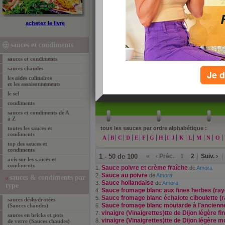
top des sauces et condiments
achetez le livre
Retrouvez ci-dessous les meilleures des sauces e
JM Cohen et Patrick Sérog. Cliquez sur l'une des en
sauces et condiments
et consulter la composition d'une sauce ou d'un co
sauces et condiments
sauces chaudes
Je d
les aides culinaires
et les assaisonnements
»
re
le sel
condiments
sauces et condiments de A
à Z
toutes les sauces et
tous les sauces par ordre alphabétique :
condiments
A
B
C
D
E
F
G
H
I
J
K
L
M
N
O
top des sauces et
condiments
1 - 50 de 100
«
‹ Préc.
1
2
Suiv. ›
avis sur les sauces et
condiments
Sauce poivre et crème fraîche
1.
de
Amora
Sauce au poivre
2.
de
Amora
sauces & condiments par
Sauce hollandaise
3.
de
Amora
type
Sauce fromage blanc aux fines herbes (rayo
4.
Sauce fromage blanc échalote ciboulette (r
5.
sauces déshydratées
Sauce fromage blanc moutarde à l'ancienne
(Sauces chaudes)
6.
vinaigre (Vinaigrettes)tte de Dijon légère f
7.
sauces en bricks et pots
vinaigre (Vinaigrettes)tte de Dijon légère 
8.
de verre (Sauces chaudes)