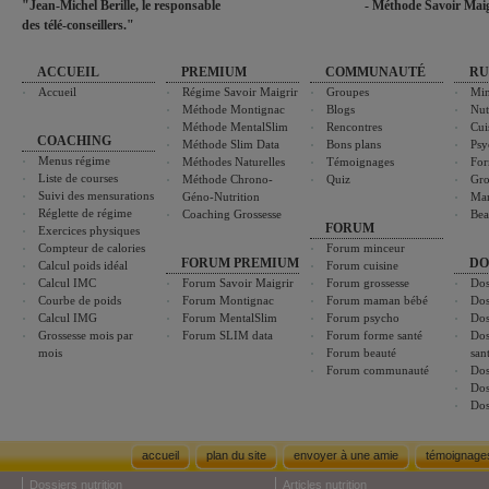
"Jean-Michel Berille, le responsable
- Méthode Savoir Maig
des télé-conseillers."
ACCUEIL
PREMIUM
COMMUNAUTÉ
RU
Accueil
Régime Savoir Maigrir
Groupes
Min
Méthode Montignac
Blogs
Nut
Méthode MentalSlim
Rencontres
Cui
COACHING
Méthode Slim Data
Bons plans
Psy
Menus régime
Méthodes Naturelles
Témoignages
For
Liste de courses
Méthode Chrono-
Quiz
Gro
Suivi des mensurations
Géno-Nutrition
Ma
Réglette de régime
Coaching Grossesse
Bea
FORUM
Exercices physiques
Compteur de calories
Forum minceur
FORUM PREMIUM
DO
Calcul poids idéal
Forum cuisine
Calcul IMC
Forum Savoir Maigrir
Forum grossesse
Dos
Courbe de poids
Forum Montignac
Forum maman bébé
Dos
Calcul IMG
Forum MentalSlim
Forum psycho
Dos
Grossesse mois par
Forum SLIM data
Forum forme santé
Dos
mois
Forum beauté
san
Forum communauté
Dos
Dos
Dos
accueil
plan du site
envoyer à une amie
témoignage
Dossiers nutrition
Articles nutrition