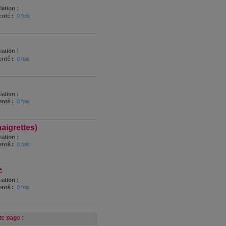
iation :
nté :
0 fois
iation :
nté :
0 fois
iation :
nté :
0 fois
aigrettes)
iation :
nté :
0 fois
c
iation :
nté :
0 fois
e page :