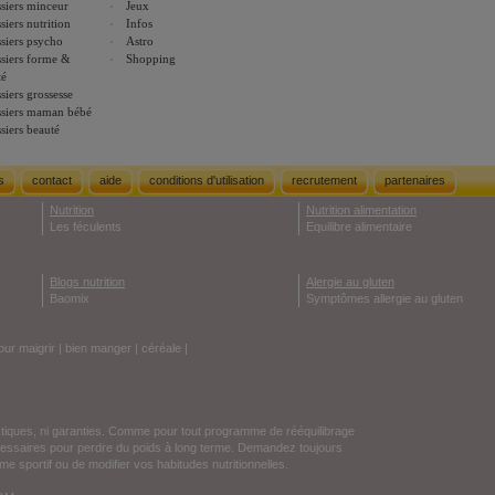
siers minceur
Jeux
siers nutrition
Infos
siers psycho
Astro
siers forme &
Shopping
té
siers grossesse
siers maman bébé
siers beauté
s
contact
aide
conditions d'utilisation
recrutement
partenaires
Nutrition
Nutrition alimentation
Les féculents
Equilibre alimentaire
Blogs nutrition
Alergie au gluten
Baomix
Symptômes allergie au gluten
our maigrir
|
bien manger
|
céréale
|
stiques, ni garanties. Comme pour tout programme de rééquilibrage
écessaires pour perdre du poids à long terme. Demandez toujours
e sportif ou de modifier vos habitudes nutritionnelles.