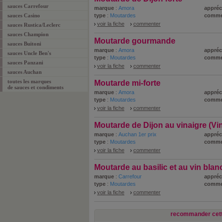
sauces Carrefour
marque
:
Amora
appréc
sauces Casino
type
:
Moutardes
comme
voir la fiche
commenter
sauces Rustica/Leclerc
sauces Champion
Moutarde gourmande
sauces Buitoni
marque
:
Amora
appréc
sauces Uncle Ben's
type
:
Moutardes
comme
sauces Panzani
voir la fiche
commenter
sauces Auchan
toutes les marques
Moutarde mi-forte
de sauces et condiments
marque
:
Amora
appréc
type
:
Moutardes
comme
voir la fiche
commenter
Moutarde de Dijon au vinaigre (Vin
marque
:
Auchan 1er prix
appréc
type
:
Moutardes
comme
voir la fiche
commenter
Moutarde au basilic et au vin blan
marque
:
Carrefour
appréc
type
:
Moutardes
comme
voir la fiche
commenter
recommander cett