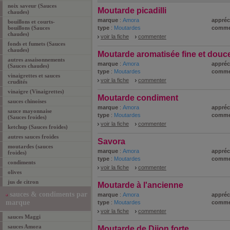
noix saveur (Sauces
Moutarde picadilli
chaudes)
marque
:
Amora
appréc
bouillons et courts-
bouillons (Sauces
type
:
Moutardes
comme
chaudes)
voir la fiche
commenter
fonds et fumets (Sauces
chaudes)
Moutarde aromatisée fine et douc
autres assaisonnements
marque
:
Amora
appréc
(Sauces chaudes)
type
:
Moutardes
comme
vinaigrettes et sauces
voir la fiche
commenter
crudités
vinaigre (Vinaigrettes)
Moutarde condiment
sauces chinoises
marque
:
Amora
appréc
sauce mayonnaise
type
:
Moutardes
comme
(Sauces froides)
voir la fiche
commenter
ketchup (Sauces froides)
autres sauces froides
Savora
moutardes (sauces
marque
:
Amora
appréc
froides)
type
:
Moutardes
comme
condiments
voir la fiche
commenter
olives
jus de citron
Moutarde à l'ancienne
sauces & condiments par
marque
:
Amora
appréc
marque
type
:
Moutardes
comme
voir la fiche
commenter
sauces Maggi
sauces Amora
Moutarde de Dijon forte