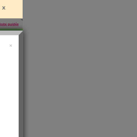
isite guidée
×
457
inscrites
'abonner
rien
es
e santé
t de
 les infos