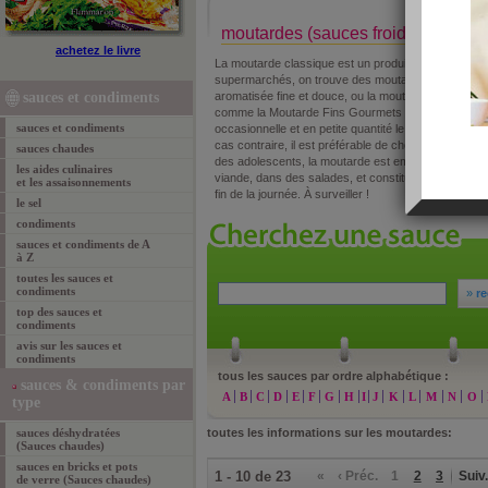
moutardes (sauces froides)
achetez le livre
La moutarde classique est un produit aromatique en
supermarchés, on trouve des moutardes contenant 
sauces et condiments
aromatisée fine et douce, ou la moutarde Picadilli 
comme la Moutarde Fins Gourmets de chez Maille. Lo
sauces et condiments
occasionnelle et en petite quantité le choix de la m
cas contraire, il est préférable de choisir une mouta
sauces chaudes
des adolescents, la moutarde est employée fréque
les aides culinaires
viande, dans des salades, et constitue donc un appor
et les assaisonnements
fin de la journée. À surveiller !
le sel
condiments
sauces et condiments de A
à Z
toutes les sauces et
condiments
»
re
top des sauces et
condiments
avis sur les sauces et
condiments
tous les sauces par ordre alphabétique :
sauces & condiments par
A
B
C
D
E
F
G
H
I
J
K
L
M
N
O
type
sauces déshydratées
toutes les informations sur les moutardes:
(Sauces chaudes)
sauces en bricks et pots
1 - 10 de 23
«
‹ Préc.
1
2
3
Suiv.
de verre (Sauces chaudes)