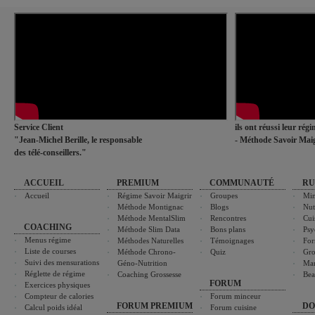
Service Client
ils ont réussi leur rég
"Jean-Michel Berille, le responsable
- Méthode Savoir Maig
des télé-conseillers."
ACCUEIL
PREMIUM
COMMUNAUTÉ
RU
Accueil
Régime Savoir Maigrir
Groupes
Min
Méthode Montignac
Blogs
Nut
Méthode MentalSlim
Rencontres
Cui
COACHING
Méthode Slim Data
Bons plans
Psy
Menus régime
Méthodes Naturelles
Témoignages
For
Liste de courses
Méthode Chrono-
Quiz
Gro
Suivi des mensurations
Géno-Nutrition
Ma
Réglette de régime
Coaching Grossesse
Bea
FORUM
Exercices physiques
Compteur de calories
Forum minceur
FORUM PREMIUM
DO
Calcul poids idéal
Forum cuisine