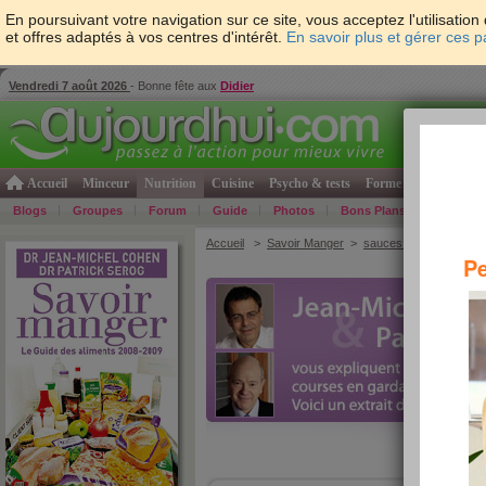
En poursuivant votre navigation sur ce site, vous acceptez l'utilisati
et offres adaptés à vos centres d'intérêt.
En savoir plus et gérer ces 
Vendredi 7 août 2026
- Bonne fête aux
Didier
Accueil
Minceur
Nutrition
Cuisine
Psycho & tests
Forme & santé
Gro
Blogs
Groupes
Forum
Guide
Photos
Bons Plans
Témoign
Accueil
>
Savoir Manger
>
sauces et condiments
Pe