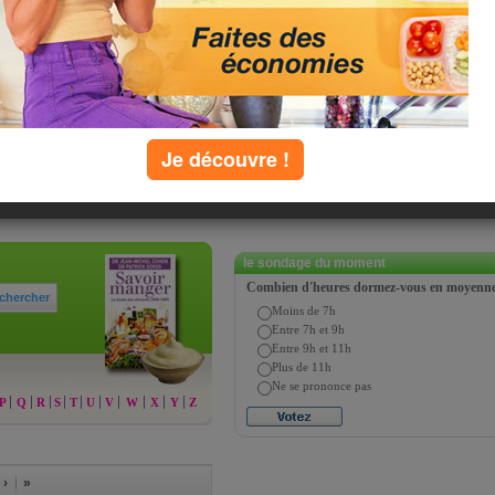
 général très gras. Dans les
peu de lipides, comme la Moutarde
Amora, et des moutardes très grasses,
rsque son utilisation est
outarde a peu d’importance, mais, dans le
rde peu calorique. Dans l’alimentation
Je découvre !
mment dans des sandwichs, avec de la
t calorique total non négligeable à la
le sondage du moment
Combien d'heures dormez-vous en moyenne 
chercher
Moins de 7h
Entre 7h et 9h
Entre 9h et 11h
Plus de 11h
Ne se prononce pas
P
Q
R
S
T
U
V
W
X
Y
Z
 ›
»