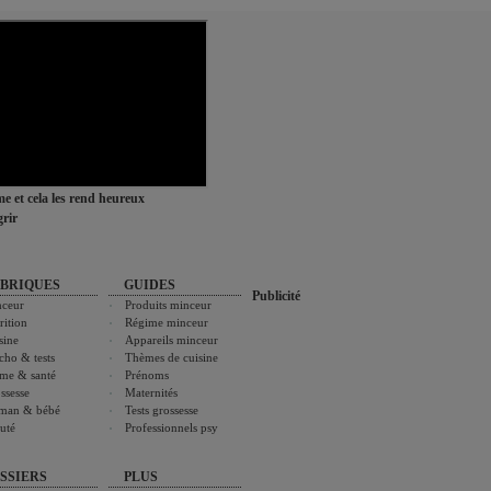
ime et cela les rend heureux
rir
BRIQUES
GUIDES
Publicité
ceur
Produits minceur
rition
Régime minceur
sine
Appareils minceur
cho & tests
Thèmes de cuisine
me & santé
Prénoms
ssesse
Maternités
man & bébé
Tests grossesse
uté
Professionnels psy
SSIERS
PLUS