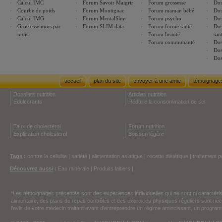
Calcul IMC
Forum Savoir Maigrir
Forum grossesse
Dos
Courbe de poids
Forum Montignac
Forum maman bébé
Dos
Calcul IMG
Forum MentalSlim
Forum psycho
Dos
Grossesse mois par
Forum SLIM data
Forum forme santé
Dos
mois
Forum beauté
san
Forum communauté
Dos
Dos
Dos
accueil
plan du site
envoyer à une amie
témoignage
Dossiers nutrition
Articles nutrition
Edulcorants
Réduire la consommation de sel
Taux de cholestérol
Forum nutrition
Explication cholesterol
Boisson légère
Tags
:
contre la cellulite
|
satiété
|
alimentation asiatique
|
recette diététique
|
traitement p
Découvrez aussi
:
Eau minérale
|
Produits laitiers
|
*Les témoignages présentés sont des expériences individuelles qui ne sont ni caractéri
alimentaire, des plans de repas contrôlés et des exercices physiques réguliers sont n
l'avis de votre médecin traitant avant d'entreprendre un régime amincissant, un programm