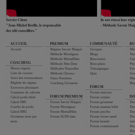
Service Client
ils ont réussi leur rég
"Jean-Michel Berille, le responsable
- Méthode Savoir Maig
des télé-conseillers."
ACCUEIL
PREMIUM
COMMUNAUTÉ
RU
Accueil
Régime Savoir Maigrir
Groupes
Min
Méthode Montignac
Blogs
Nut
Méthode MentalSlim
Rencontres
Cui
COACHING
Méthode Slim Data
Bons plans
Psy
Menus régime
Méthodes Naturelles
Témoignages
For
Liste de courses
Méthode Chrono-
Quiz
Gro
Suivi des mensurations
Géno-Nutrition
Ma
Réglette de régime
Coaching Grossesse
Bea
FORUM
Exercices physiques
Compteur de calories
Forum minceur
FORUM PREMIUM
DO
Calcul poids idéal
Forum cuisine
Calcul IMC
Forum Savoir Maigrir
Forum grossesse
Dos
Courbe de poids
Forum Montignac
Forum maman bébé
Dos
Calcul IMG
Forum MentalSlim
Forum psycho
Dos
Grossesse mois par
Forum SLIM data
Forum forme santé
Dos
mois
Forum beauté
san
Forum communauté
Dos
Dos