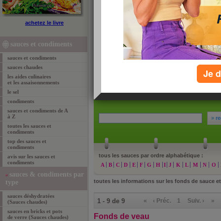
fonds et fumets (Sauces chaudes)
achetez le livre
Les fonds de sauce et fumets sont des bouillons aro
confectionner une sauce ou mouiller un ragoût ou 
sauces et condiments
préparation et de réduction si on les cuisine selon la
de plus en plus remplacés par des préparations indus
sauces et condiments
vous effrayez pas de leur valeur calorique pour 100 
générale, on n’utilise que 10 g de ces préparations 
sauces chaudes
Je d
négligeable dans le calcul calorique de la ration alim
les aides culinaires
et les assaisonnements
le sel
condiments
sauces et condiments de A
à Z
»
re
toutes les sauces et
condiments
top des sauces et
condiments
tous les sauces par ordre alphabétique :
avis sur les sauces et
condiments
A
B
C
D
E
F
G
H
I
J
K
L
M
N
O
sauces & condiments par
toutes les informations sur les fonds de sauce e
type
sauces déshydratées
1 - 9 de 9
«
‹ Préc.
1
Suiv. ›
»
(Sauces chaudes)
sauces en bricks et pots
Fonds de veau
de verre (Sauces chaudes)