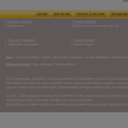
Dos
accueil
plan du site
envoyer à une amie
témoignage
Dossiers nutrition
Articles nutrition
Edulcorants
Réduire la consommation de sel
Taux de cholestérol
Forum nutrition
Explication cholesterol
Boisson légère
Tags
:
contre la cellulite
|
satiété
|
alimentation asiatique
|
recette diététique
|
traitement p
Découvrez aussi
:
Eau minérale
|
Produits laitiers
|
*Les témoignages présentés sont des expériences individuelles qui ne sont ni caractéri
alimentaire, des plans de repas contrôlés et des exercices physiques réguliers sont n
l'avis de votre médecin traitant avant d'entreprendre un régime amincissant, un programm
© 2007 - 2026 copyright et éditeur AUJOURDHUI.COM / powered by AUJOURDHUI.
Reproduction totale ou partielle interdite sans accord préalable.
Aujourdhui.com collecte et traite les données personnelles dans le respect de la loi Inf