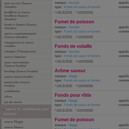
marque
:
Auchan
appréc
noix saveur (Sauces
chaudes)
type
:
Fonds de sauce et fumets
comme
voir la fiche
commenter
bouillons et courts-
bouillons (Sauces
chaudes)
Fumet de poisson
fonds et fumets (Sauces
marque
:
Auchan
appréc
chaudes)
type
:
Fonds de sauce et fumets
comme
autres assaisonnements
voir la fiche
commenter
(Sauces chaudes)
vinaigrettes et sauces
Fonds de volaille
crudités
vinaigre (Vinaigrettes)
marque
:
Auchan
appréc
type
:
Fonds de sauce et fumets
comme
sauces chinoises
voir la fiche
commenter
sauce mayonnaise
(Sauces froides)
Arôme saveur
ketchup (Sauces froides)
marque
:
Maggi
appréc
autres sauces froides
type
:
Fonds de sauce et fumets
comme
moutardes (sauces
voir la fiche
commenter
froides)
condiments
Fonds pour rôtis
olives
marque
:
Maggi
appréc
jus de citron
type
:
Fonds de sauce et fumets
comme
sauces & condiments par
voir la fiche
commenter
marque
Fumet de poisson
sauces Maggi
marque
:
Maggi
appréc
sauces Amora