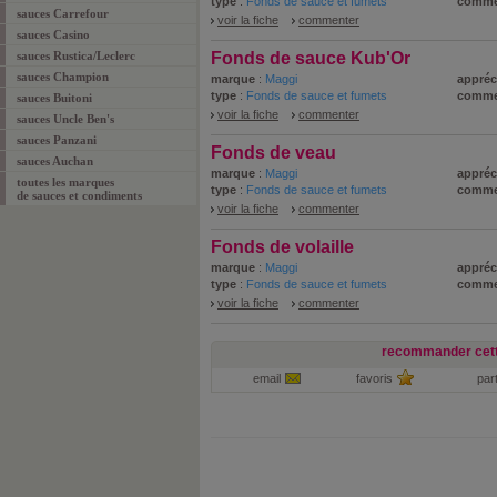
type
:
Fonds de sauce et fumets
comme
sauces Carrefour
voir la fiche
commenter
sauces Casino
sauces Rustica/Leclerc
Fonds de sauce Kub'Or
sauces Champion
marque
:
Maggi
appréc
type
:
Fonds de sauce et fumets
comme
sauces Buitoni
voir la fiche
commenter
sauces Uncle Ben's
sauces Panzani
Fonds de veau
sauces Auchan
marque
:
Maggi
appréc
toutes les marques
type
:
Fonds de sauce et fumets
comme
de sauces et condiments
voir la fiche
commenter
Fonds de volaille
marque
:
Maggi
appréc
type
:
Fonds de sauce et fumets
comme
voir la fiche
commenter
recommander cett
email
favoris
par