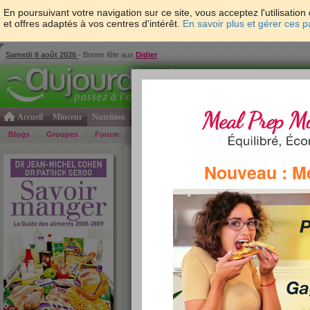
En poursuivant votre navigation sur ce site, vous acceptez l'utilisati
et offres adaptés à vos centres d'intérêt.
En savoir plus et gérer ces 
Samedi 8 août 2026
- Bonne fête aux
Didier
Accueil
Minceur
Nutrition
Cuisine
Psycho & tests
Forme & santé
Gro
Blogs
Groupes
Forum
Guide
Photos
Bons Plans
Témoign
Accueil
>
Savoir Manger
>
sauces et condiments
>
Nouveau : M