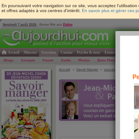
En poursuivant votre navigation sur ce site, vous acceptez l'utilisati
et offres adaptés à vos centres d'intérêt.
En savoir plus et gérer ces 
Vendredi 7 août 2026
- Bonne fête aux
Didier
Accueil
Minceur
Nutrition
Cuisine
Psycho & tests
Forme & santé
Gro
Blogs
Groupes
Forum
Guide
Photos
Bons Plans
Témoign
Accueil
>
Savoir Manger
>
sauces et condiments
>
Pe