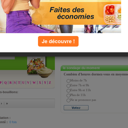
uces chaudes)
 "Savoir Manger" de Patrick Sérog et
urts-bouillons (valeurs pour 100 g
eux célèbres nutrionnistes. Cliquez ci-
Je découvre !
chercher
le sondage du moment
Combien d'heures dormez-vous en moyenne 
Moins de 7h
P
Q
R
S
T
U
V
W
X
Y
Z
Entre 7h et 9h
Entre 9h et 11h
ts-bouillons:
Plus de 11h
Ne se prononce pas
 ›
»
iation :
nté :
0 fois