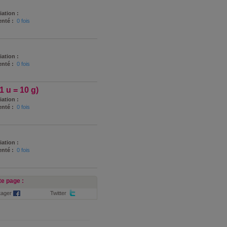
iation :
nté :
0 fois
iation :
nté :
0 fois
1 u = 10 g)
iation :
nté :
0 fois
iation :
nté :
0 fois
e page :
tager
Twitter