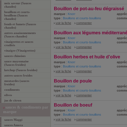
noix saveur (Sauces
chaudes)
Bouillon de pot-au-feu dégraissé
bouillons et courts-
marque
:
Knorr
appréc
bouillons (Sauces
type
:
Bouillons et courts-bouillons
comme
chaudes)
voir la fiche
commenter
fonds et fumets (Sauces
chaudes)
Bouillon aux légumes méditerran
autres assaisonnements
(Sauces chaudes)
marque
:
Knorr
appréc
vinaigrettes et sauces
type
:
Bouillons et courts-bouillons
comme
crudités
voir la fiche
commenter
vinaigre (Vinaigrettes)
sauces chinoises
Bouillon herbes et huile d'olive
sauce mayonnaise
marque
:
Knorr
appréc
(Sauces froides)
type
:
Bouillons et courts-bouillons
comme
ketchup (Sauces froides)
voir la fiche
commenter
autres sauces froides
Bouillon de poule
moutardes (sauces
froides)
marque
:
Knorr
appréc
condiments
type
:
Bouillons et courts-bouillons
comme
olives
voir la fiche
commenter
jus de citron
Bouillon de boeuf
sauces & condiments par
marque
:
Knorr
appréc
marque
type
:
Bouillons et courts-bouillons
comme
voir la fiche
commenter
sauces Maggi
sauces Amora