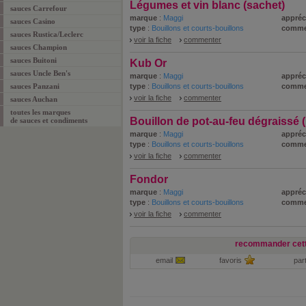
Légumes et vin blanc (sachet)
sauces Carrefour
marque
:
Maggi
appréc
sauces Casino
type
:
Bouillons et courts-bouillons
comme
sauces Rustica/Leclerc
voir la fiche
commenter
sauces Champion
sauces Buitoni
Kub Or
sauces Uncle Ben's
marque
:
Maggi
appréc
sauces Panzani
type
:
Bouillons et courts-bouillons
comme
voir la fiche
commenter
sauces Auchan
toutes les marques
Bouillon de pot-au-feu dégraissé (
de sauces et condiments
marque
:
Maggi
appréc
type
:
Bouillons et courts-bouillons
comme
voir la fiche
commenter
Fondor
marque
:
Maggi
appréc
type
:
Bouillons et courts-bouillons
comme
voir la fiche
commenter
recommander cett
email
favoris
par