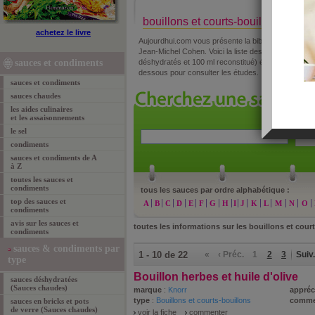
bouillons et courts-bouillons (Sa
achetez le livre
Aujourdhui.com vous présente la bible des aliments
Jean-Michel Cohen. Voici la liste des bouillons et co
sauces et condiments
déshydratés et 100 ml reconstitué) étudiés par les d
dessous pour consulter les études.
sauces et condiments
sauces chaudes
les aides culinaires
et les assaisonnements
le sel
»
re
condiments
sauces et condiments de A
à Z
toutes les sauces et
condiments
tous les sauces par ordre alphabétique :
top des sauces et
A
B
C
D
E
F
G
H
I
J
K
L
M
N
O
condiments
avis sur les sauces et
toutes les informations sur les bouillons et cour
condiments
sauces & condiments par
1 - 10 de 22
«
‹ Préc.
1
2
3
Suiv.
type
Bouillon herbes et huile d'olive
sauces déshydratées
(Sauces chaudes)
marque
:
Knorr
appréc
type
:
Bouillons et courts-bouillons
comme
sauces en bricks et pots
de verre (Sauces chaudes)
voir la fiche
commenter