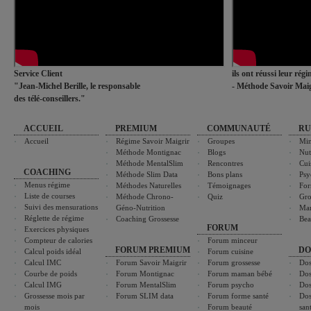
Service Client
ils ont réussi leur rég
"Jean-Michel Berille, le responsable
- Méthode Savoir Maig
des télé-conseillers."
ACCUEIL
PREMIUM
COMMUNAUTÉ
RU
Accueil
Régime Savoir Maigrir
Groupes
Min
Méthode Montignac
Blogs
Nut
Méthode MentalSlim
Rencontres
Cui
COACHING
Méthode Slim Data
Bons plans
Psy
Menus régime
Méthodes Naturelles
Témoignages
For
Liste de courses
Méthode Chrono-
Quiz
Gro
Suivi des mensurations
Géno-Nutrition
Ma
Réglette de régime
Coaching Grossesse
Bea
FORUM
Exercices physiques
Compteur de calories
Forum minceur
FORUM PREMIUM
DO
Calcul poids idéal
Forum cuisine
Calcul IMC
Forum Savoir Maigrir
Forum grossesse
Dos
Courbe de poids
Forum Montignac
Forum maman bébé
Dos
Calcul IMG
Forum MentalSlim
Forum psycho
Dos
Grossesse mois par
Forum SLIM data
Forum forme santé
Dos
mois
Forum beauté
san