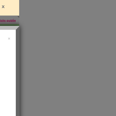
isite guidée
×
457
inscrites
'abonner
rien
es
e santé
t de
 les infos