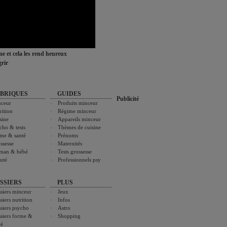
ime et cela les rend heureux
rir
BRIQUES
GUIDES
Publicité
ceur
Produits minceur
rition
Régime minceur
sine
Appareils minceur
cho & tests
Thèmes de cuisine
me & santé
Prénoms
ssesse
Maternités
man & bébé
Tests grossesse
uté
Professionnels psy
SSIERS
PLUS
siers minceur
Jeux
siers nutrition
Infos
siers psycho
Astro
siers forme &
Shopping
té