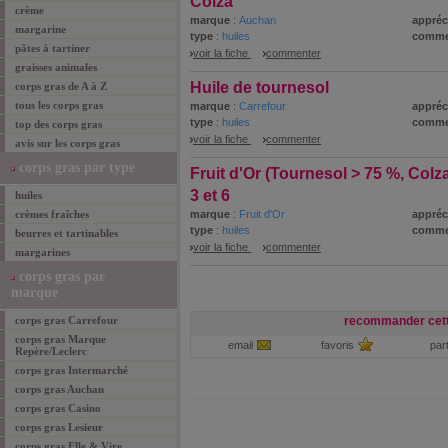
Colza
crème
marque
:
Auchan
appréc
margarine
type
:
huiles
comme
pâtes à tartiner
voir la fiche
commenter
graisses animales
Huile de tournesol
corps gras de A à Z
tous les corps gras
marque
:
Carrefour
appréc
type
:
huiles
comme
top des corps gras
voir la fiche
commenter
avis sur les corps gras
corps gras par type
Fruit d'Or (Tournesol > 75 %, Colz
3 et 6
huiles
crèmes fraîches
marque
:
Fruit d'Or
appréc
type
:
huiles
comme
beurres et tartinables
voir la fiche
commenter
margarines
corps gras par
marque
corps gras Carrefour
recommander cett
corps gras Marque
email
favoris
par
Repère/Leclerc
corps gras Intermarché
corps gras Auchan
corps gras Casino
corps gras Lesieur
corps gras Elle & Vire