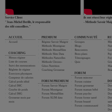
Service Client
ils ont réussi leur rég
"Jean-Michel Berille, le responsable
- Méthode Savoir Maig
des télé-conseillers."
ACCUEIL
PREMIUM
COMMUNAUTÉ
RU
Accueil
Régime Savoir Maigrir
Groupes
Min
Méthode Montignac
Blogs
Nut
Méthode MentalSlim
Rencontres
Cui
COACHING
Méthode Slim Data
Bons plans
Psy
Menus régime
Méthodes Naturelles
Témoignages
For
Liste de courses
Méthode Chrono-
Quiz
Gro
Suivi des mensurations
Géno-Nutrition
Ma
Réglette de régime
Coaching Grossesse
Bea
FORUM
Exercices physiques
Compteur de calories
Forum minceur
FORUM PREMIUM
DO
Calcul poids idéal
Forum cuisine
Calcul IMC
Forum Savoir Maigrir
Forum grossesse
Dos
Courbe de poids
Forum Montignac
Forum maman bébé
Dos
Calcul IMG
Forum MentalSlim
Forum psycho
Dos
Grossesse mois par
Forum SLIM data
Forum forme santé
Dos
mois
Forum beauté
san
Forum communauté
Dos
Dos