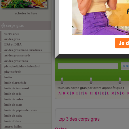
vasculaires, tel l’infarctus du myocarde. Contra
acides gras saturés se retrouvent aussi bien 
monde végétal, même si leur quantité est plus 
achetez le livre
Source : Savoir Manger : le guide des alimen
corps gras
Cohen & Patrick Sérog.
corps gras
acides gras
Je d
EPA et DHA
acides gras mono-insaturés
acides gras saturés
acides gras trans
»
re
phospholipides cholestérol
phytostérols
huiles
huile d'arachide
tous les corps gras par ordre alphabétique :
huile de tournesol
A
B
C
D
E
F
G
H
I
J
K
L
M
N
O
huile de soja
huile de colza
huile de maïs
huile de pépins de raisin
huile de noix
top 3 des corps gras
huile d’olive
autres huiles