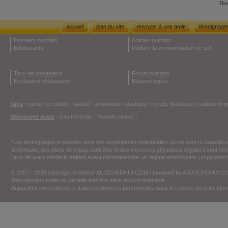
Dos
accueil
plan du site
envoyer à une amie
témoignage
Dossiers nutrition
Articles nutrition
Edulcorants
Réduire la consommation de sel
Taux de cholestérol
Forum nutrition
Explication cholesterol
Boisson légère
Tags
:
contre la cellulite
|
satiété
|
alimentation asiatique
|
recette diététique
|
traitement p
Découvrez aussi
:
Eau minérale
|
Produits laitiers
|
*Les témoignages présentés sont des expériences individuelles qui ne sont ni caractéri
alimentaire, des plans de repas contrôlés et des exercices physiques réguliers sont n
l'avis de votre médecin traitant avant d'entreprendre un régime amincissant, un programm
© 2007 - 2026 copyright et éditeur AUJOURDHUI.COM / powered by AUJOURDHUI.
Reproduction totale ou partielle interdite sans accord préalable.
Aujourdhui.com collecte et traite les données personnelles dans le respect de la loi Inf