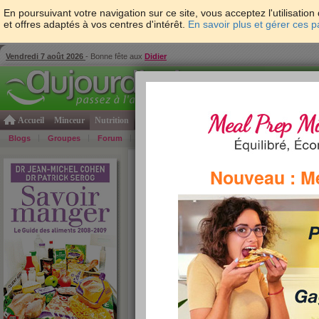
En poursuivant votre navigation sur ce site, vous acceptez l'utilisati
et offres adaptés à vos centres d'intérêt.
En savoir plus et gérer ces 
Vendredi 7 août 2026
- Bonne fête aux
Didier
Accueil
Minceur
Nutrition
Cuisine
Psycho & tests
Forme & santé
Gro
Blogs
Groupes
Forum
Guide
Photos
Bons Plans
Témoign
Accueil
>
Savoir Manger
>
corps gras
> Acides g
Nouveau : M
acides gras saturés
Les
acides gras saturés
, indispensables à la
être fabriqués par l’homme. C’est la raison pou
d’en consommer en grande quantité. Comme 
composés d’un mélange d’
acides gras
, on pr
composition en graisses saturées n’est pas tro
contient d’acides gras saturés, plus il sera dur
contiendra, plus il sera fluide, comme l’huil
gras
augmentent le taux de cholestérol sanguin 