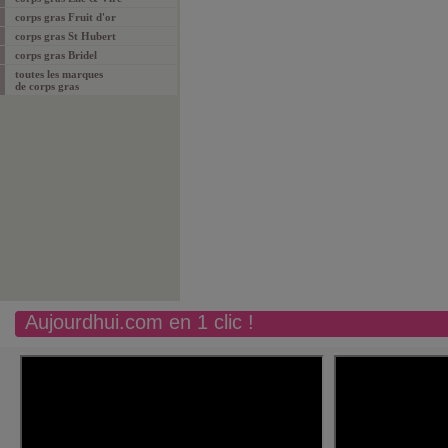
corps gras Fruit d'or
corps gras St Hubert
corps gras Bridel
toutes les marques
de corps gras
Aujourdhui.com en 1 clic !