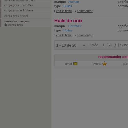
marque
:
Auchan
appréc
corps gras Fruit d'or
type
:
Huiles
comme
corps gras St Hubert
voir la fiche
commenter
corps gras Bridel
Huile de noix
toutes les marques
de corps gras
marque
:
Carrefour
appréc
type
:
Huiles
comme
voir la fiche
commenter
1 - 10 de 28
«
‹ Préc.
1
2
3
Suiv.
recommander cett
email
favoris
par