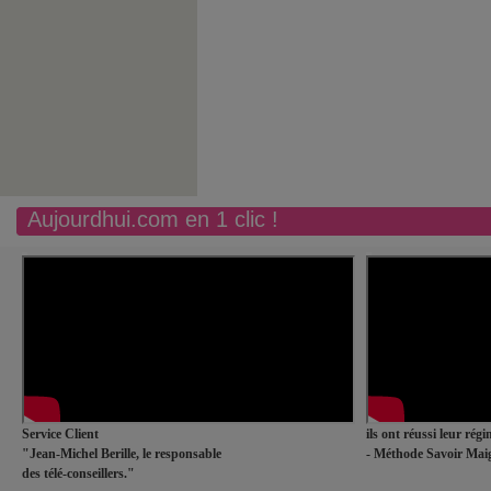
Aujourdhui.com en 1 clic !
Service Client
ils ont réussi leur rég
"Jean-Michel Berille, le responsable
- Méthode Savoir Maig
des télé-conseillers."