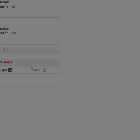
iation :
nté :
fois
iation :
nté :
fois
 ›
»
e page :
tager
Twitter