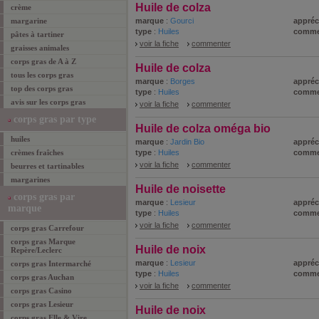
Huile de colza
crème
margarine
marque
:
Gourci
appréc
type
:
Huiles
comme
pâtes à tartiner
voir la fiche
commenter
graisses animales
corps gras de A à Z
Huile de colza
tous les corps gras
marque
:
Borges
appréc
top des corps gras
type
:
Huiles
comme
avis sur les corps gras
voir la fiche
commenter
corps gras par type
Huile de colza oméga bio
huiles
marque
:
Jardin Bio
appréc
crèmes fraîches
type
:
Huiles
comme
voir la fiche
commenter
beurres et tartinables
margarines
Huile de noisette
corps gras par
marque
:
Lesieur
appréc
marque
type
:
Huiles
comme
voir la fiche
commenter
corps gras Carrefour
corps gras Marque
Huile de noix
Repère/Leclerc
marque
:
Lesieur
appréc
corps gras Intermarché
type
:
Huiles
comme
corps gras Auchan
voir la fiche
commenter
corps gras Casino
corps gras Lesieur
Huile de noix
corps gras Elle & Vire