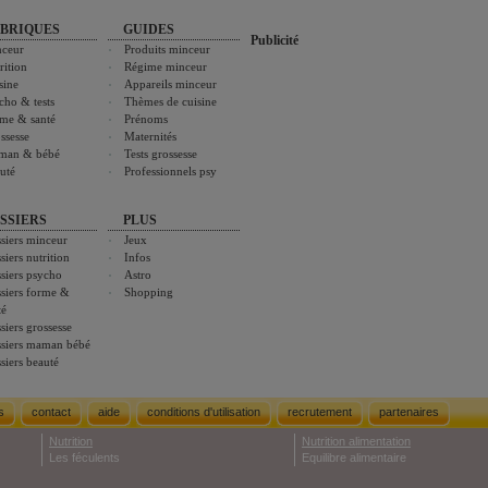
BRIQUES
GUIDES
Publicité
ceur
Produits minceur
rition
Régime minceur
sine
Appareils minceur
cho & tests
Thèmes de cuisine
me & santé
Prénoms
ssesse
Maternités
man & bébé
Tests grossesse
uté
Professionnels psy
SSIERS
PLUS
siers minceur
Jeux
siers nutrition
Infos
siers psycho
Astro
siers forme &
Shopping
té
siers grossesse
siers maman bébé
siers beauté
s
contact
aide
conditions d'utilisation
recrutement
partenaires
Nutrition
Nutrition alimentation
Les féculents
Equilibre alimentaire