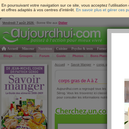
En poursuivant votre navigation sur ce site, vous acceptez l'utilisati
et offres adaptés à vos centres d'intérêt.
En savoir plus et gérer ces 
Vendredi 7 août 2026
- Bonne fête aux
Didier
Accueil
Minceur
Nutrition
Cuisine
Psycho & tests
Forme & santé
Gro
Blogs
Groupes
Forum
Guide
Photos
Bons Plans
Témoign
Accueil
>
Savoir Manger
>
corps gras
> AZ des in
corps gras de A à Z
Aujourdhui.com a regroupé tous les corps gras ana
Sérog. Vous les trouverez ici classés par ordre alph
pour consulter les informations nutritionnelles du pr
»
re