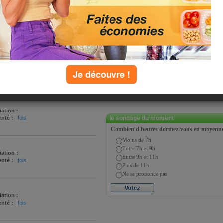
P
Q
R
S
T
U
V
W
X
Y
Z
Je découvre !
 ›
»
iation :
nté :
fois
le sondage du moment
Combien d'heures dormez-vous en moyenne 
Moins de 7h
Entre 7h et 9h
iation :
Entre 9h et 11h
nté :
fois
Plus de 11h
Ne se prononce pas
iation :
nté :
fois