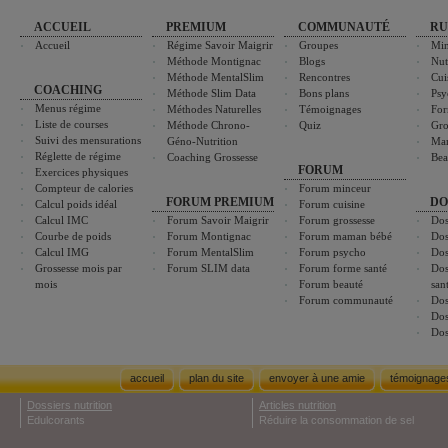
ACCUEIL
PREMIUM
COMMUNAUTÉ
RU
Accueil
Régime Savoir Maigrir
Groupes
Min
Méthode Montignac
Blogs
Nut
Méthode MentalSlim
Rencontres
Cui
COACHING
Méthode Slim Data
Bons plans
Psy
Menus régime
Méthodes Naturelles
Témoignages
For
Liste de courses
Méthode Chrono-
Quiz
Gro
Suivi des mensurations
Géno-Nutrition
Ma
Réglette de régime
Coaching Grossesse
Bea
FORUM
Exercices physiques
Compteur de calories
Forum minceur
FORUM PREMIUM
DO
Calcul poids idéal
Forum cuisine
Calcul IMC
Forum Savoir Maigrir
Forum grossesse
Dos
Courbe de poids
Forum Montignac
Forum maman bébé
Dos
Calcul IMG
Forum MentalSlim
Forum psycho
Dos
Grossesse mois par
Forum SLIM data
Forum forme santé
Dos
mois
Forum beauté
san
Forum communauté
Dos
Dos
Dos
accueil
plan du site
envoyer à une amie
témoignage
Dossiers nutrition
Articles nutrition
Edulcorants
Réduire la consommation de sel