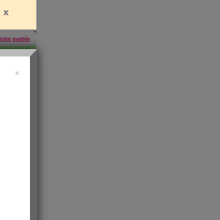
isite guidée
×
457
inscrites
'abonner
rien
es
e santé
t de
 les infos