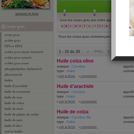
achetez le livre
tous les corps gras par ordre alphabétique :
H
corps gras
A
B
C
D
E
F
G
I
J
K
L
M
N
O
corps gras
Tous les corps gras commençant par
H
acides gras
EPA et DHA
1 - 10 de 28
«
‹ Préc.
1
2
3
Suiv.
acides gras mono-insaturés
acides gras saturés
Huile colza olive
acides gras trans
marque
:
Carrefour
appréc
phospholipides cholestérol
type
:
Huiles
comme
phytostérols
voir la fiche
commenter
huiles
Huile d'arachide
huile d'arachide
huile de tournesol
marque
:
Carrefour
appréc
type
:
Huiles
comme
huile de soja
voir la fiche
commenter
huile de colza
huile de maïs
Huile de colza
huile de pépins de raisin
marque
:
Carrefour Bio
appréc
huile de noix
type
:
Huiles
comme
huile d’olive
voir la fiche
commenter
autres huiles