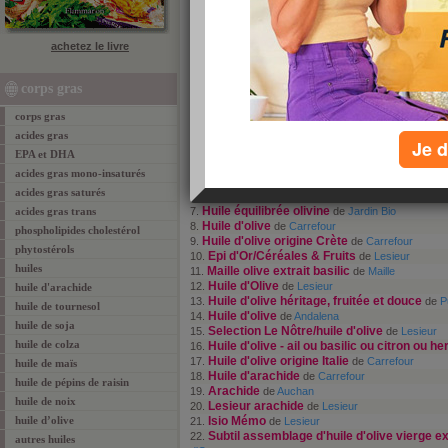
tous les corps gras par ordre alphabétique :
achetez le livre
A
B
C
D
E
F
G
H
I
J
K
L
M
N
O
corps gras
1 - 50 de 100
«
‹ Préc.
1
2
Suiv. ›
corps gras
Colza
1.
de
Auchan
acides gras
Bouton d'Or/huile de colza
2.
de
Intermarché
Je d
Rustica/colza
3.
de
Marque Repère / Leclerc
EPA et DHA
Fleur de colza
4.
de
Lesieur
acides gras mono-insaturés
Huile de colza oméga bio
5.
de
Jardin Bio
acides gras saturés
Huile d'olive
6.
de
Carrefour Bio
Huile équilibrée olivine
acides gras trans
7.
de
Jardin Bio
Huile d'olive
8.
de
Carrefour
phospholipides cholestérol
Huile d'olive origine Crète
9.
de
Carrefour
phytostérols
Epi d'Or/Céréales & Fruits
10.
de
Lesieur
huiles
Maille olive extrait basilic
11.
de
Maille
Huile d'Olive
12.
de
Lesieur
huile d'arachide
Huile d'olive héritage, fruitée et douce
13.
de
P
huile de tournesol
Huile d'olive
14.
de
Andalena
huile de soja
Selection Le Nôtre/huile d'olive
15.
de
Lesieur
huile de colza
Huile d'olive - ail ou basilic ou citron ou 
16.
Huile d'olive origine Italie
17.
de
Carrefour
huile de maïs
Huile d'arachide
18.
de
Carrefour
huile de pépins de raisin
Arachide
19.
de
Auchan
huile de noix
Lesieur arachide
20.
de
Lesieur
huile d’olive
Isio Mémo
21.
de
Lesieur
Subtil assemblage d'huile d'olive vierge ex
22.
autres huiles