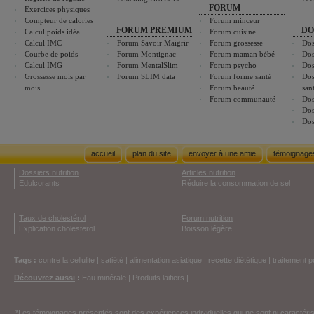
FORUM
Exercices physiques
Compteur de calories
Forum minceur
FORUM PREMIUM
DO
Calcul poids idéal
Forum cuisine
Calcul IMC
Forum Savoir Maigrir
Forum grossesse
Dos
Courbe de poids
Forum Montignac
Forum maman bébé
Dos
Calcul IMG
Forum MentalSlim
Forum psycho
Dos
Grossesse mois par
Forum SLIM data
Forum forme santé
Dos
mois
Forum beauté
san
Forum communauté
Dos
Dos
Dos
accueil
plan du site
envoyer à une amie
témoignage
Dossiers nutrition
Articles nutrition
Edulcorants
Réduire la consommation de sel
Taux de cholestérol
Forum nutrition
Explication cholesterol
Boisson légère
Tags
:
contre la cellulite
|
satiété
|
alimentation asiatique
|
recette diététique
|
traitement p
Découvrez aussi
:
Eau minérale
|
Produits laitiers
|
*Les témoignages présentés sont des expériences individuelles qui ne sont ni caractéri