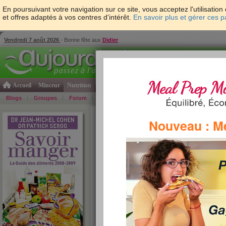
En poursuivant votre navigation sur ce site, vous acceptez l'utilisati
et offres adaptés à vos centres d'intérêt.
En savoir plus et gérer ces 
Vendredi 7 août 2026
- Bonne fête aux
Didier
Accueil
Minceur
Nutrition
Cuisine
Psycho & tests
Forme & santé
Gro
Blogs
Groupes
Forum
Guide
Photos
Bons Plans
Témoign
Accueil
>
Savoir Manger
>
corps gras
> top des 
Nouveau : M
top des corps gras
Retrouvez ci-dessous la liste complète des corps gr
pour obtenir plus d'informations.
»
re