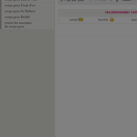
corps gras Fruit d'or
corps gras St Hubert
recommander cett
corps gras Bridel
email
favoris
par
toutes les marques
de corps gras