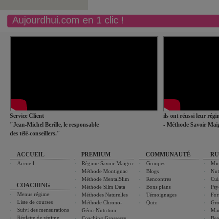
Aujourdhui.com en 1 clic !
Service Client
ils ont réussi leur rég
"Jean-Michel Berille, le responsable
- Méthode Savoir Maig
des télé-conseillers."
ACCUEIL
PREMIUM
COMMUNAUTÉ
RU
Accueil
Régime Savoir Maigrir
Groupes
Min
Méthode Montignac
Blogs
Nut
Méthode MentalSlim
Rencontres
Cui
COACHING
Méthode Slim Data
Bons plans
Psy
Menus régime
Méthodes Naturelles
Témoignages
For
Liste de courses
Méthode Chrono-
Quiz
Gro
Suivi des mensurations
Géno-Nutrition
Ma
Réglette de régime
Coaching Grossesse
Bea