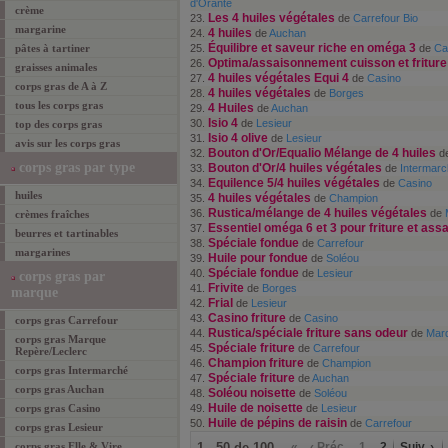
d'Orante
crème
Les 4 huiles végétales
23.
de
Carrefour Bio
margarine
4 huiles
24.
de
Auchan
Équilibre et saveur riche en oméga 3
pâtes à tartiner
25.
de
Ca
Optima/assaisonnement cuisson et friture
26.
graisses animales
4 huiles végétales Equi 4
27.
de
Casino
corps gras de A à Z
4 huiles végétales
28.
de
Borges
tous les corps gras
4 Huiles
29.
de
Auchan
Isio 4
30.
de
Lesieur
top des corps gras
Isio 4 olive
31.
de
Lesieur
avis sur les corps gras
Bouton d'Or/Equalio Mélange de 4 huiles
32.
d
corps gras par type
Bouton d'Or/4 huiles végétales
33.
de
Intermar
Equilence 5/4 huiles végétales
34.
de
Casino
huiles
4 huiles végétales
35.
de
Champion
Rustica/mélange de 4 huiles végétales
36.
de
crèmes fraîches
Essentiel oméga 6 et 3 pour friture et as
37.
beurres et tartinables
Spéciale fondue
38.
de
Carrefour
margarines
Huile pour fondue
39.
de
Soléou
Spéciale fondue
40.
de
Lesieur
corps gras par
Frivite
41.
de
Borges
marque
Frial
42.
de
Lesieur
Casino friture
43.
de
Casino
corps gras Carrefour
Rustica/spéciale friture sans odeur
44.
de
Marq
corps gras Marque
Spéciale friture
45.
de
Carrefour
Repère/Leclerc
Champion friture
46.
de
Champion
corps gras Intermarché
Spéciale friture
47.
de
Auchan
corps gras Auchan
Soléou noisette
48.
de
Soléou
Huile de noisette
corps gras Casino
49.
de
Lesieur
Huile de pépins de raisin
50.
de
Carrefour
corps gras Lesieur
corps gras Elle & Vire
1 - 50 de 100
«
‹ Préc.
1
2
Suiv. ›