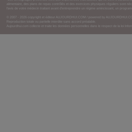
alimentaire, des plans de repas contrôlés et des exercices physiques réguliers sont n
l'avis de votre médecin traitant avant d'entreprendre un régime amincissant, un programm
© 2007 - 2026 copyright et éditeur AUJOURDHUI.COM / powered by AUJOURDHUI.
Reproduction totale ou partielle interdite sans accord préalable.
Aujourdhui.com collecte et traite les données personnelles dans le respect de la loi Inf