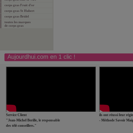
corps gras Fruit d'or
corps gras St Hubert
corps gras Bridel
toutes les marques
de corps gras
Aujourdhui.com en 1 clic !
Service Client
ils ont réussi leur rég
"Jean-Michel Berille, le responsable
- Méthode Savoir Maig
des télé-conseillers."