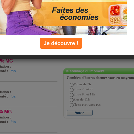
P
Q
R
S
T
U
V
W
X
Y
Z
Je découvre !
8 % MG
iation :
nté :
fois
le sondage du moment
Combien d'heures dormez-vous en moyenne 
Moins de 7h
Entre 7h et 9h
iation :
Entre 9h et 11h
nté :
fois
Plus de 11h
Ne se prononce pas
 % MG
iation :
nté :
fois