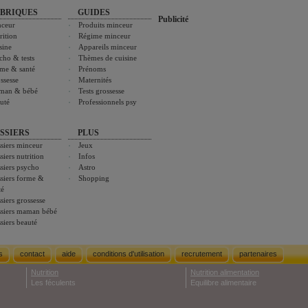
BRIQUES
GUIDES
Publicité
ceur
Produits minceur
rition
Régime minceur
sine
Appareils minceur
cho & tests
Thèmes de cuisine
me & santé
Prénoms
ssesse
Maternités
man & bébé
Tests grossesse
uté
Professionnels psy
SSIERS
PLUS
siers minceur
Jeux
siers nutrition
Infos
siers psycho
Astro
siers forme &
Shopping
té
siers grossesse
siers maman bébé
siers beauté
s
contact
aide
conditions d'utilisation
recrutement
partenaires
Nutrition
Nutrition alimentation
Les féculents
Equilibre alimentaire