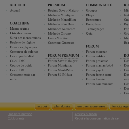
ACCUEIL
PREMIUM
COMMUNAUTÉ
RU
Accueil
Régime Savoir Maigrir
Groupes
Min
Méthode Montignac
Blogs
Nut
Méthode MentalSlim
Rencontres
Cui
COACHING
Méthode Slim Data
Bons plans
Psy
Menus régime
Méthodes Naturelles
Témoignages
For
Liste de courses
Méthode Chrono-
Quiz
Gro
Suivi des mensurations
Géno-Nutrition
Ma
Réglette de régime
Coaching Grossesse
Bea
FORUM
Exercices physiques
Compteur de calories
Forum minceur
FORUM PREMIUM
DO
Calcul poids idéal
Forum cuisine
Calcul IMC
Forum Savoir Maigrir
Forum grossesse
Dos
Courbe de poids
Forum Montignac
Forum maman bébé
Dos
Calcul IMG
Forum MentalSlim
Forum psycho
Dos
Grossesse mois par
Forum SLIM data
Forum forme santé
Dos
mois
Forum beauté
san
Forum communauté
Dos
Dos
Dos
accueil
plan du site
envoyer à une amie
témoignage
Dossiers nutrition
Articles nutrition
Edulcorants
Réduire la consommation de sel