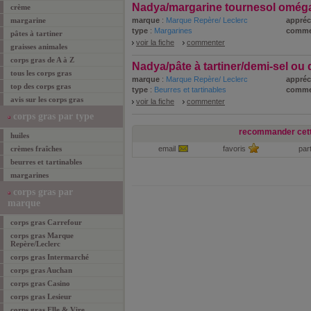
Nadya/margarine tournesol oméga
crème
margarine
marque
:
Marque Repère/ Leclerc
appréc
type
:
Margarines
comme
pâtes à tartiner
voir la fiche
commenter
graisses animales
corps gras de A à Z
Nadya/pâte à tartiner/demi-sel o
tous les corps gras
marque
:
Marque Repère/ Leclerc
appréc
top des corps gras
type
:
Beurres et tartinables
comme
avis sur les corps gras
voir la fiche
commenter
corps gras par type
recommander cett
huiles
crèmes fraîches
email
favoris
par
beurres et tartinables
margarines
corps gras par
marque
corps gras Carrefour
corps gras Marque
Repère/Leclerc
corps gras Intermarché
corps gras Auchan
corps gras Casino
corps gras Lesieur
corps gras Elle & Vire