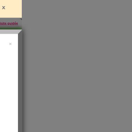
isite guidée
×
457
inscrites
'abonner
rien
es
e santé
t de
 les infos