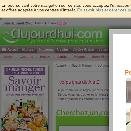
En poursuivant votre navigation sur ce site, vous acceptez l'utilisati
et offres adaptés à vos centres d'intérêt.
En savoir plus et gérer ces 
Samedi 8 août 2026
- Bonne fête aux
Didier
Accueil
Minceur
Nutrition
Cuisine
Psycho & tests
Forme & santé
Gro
Blogs
Groupes
Forum
Guide
Photos
Bons Plans
Témoign
Accueil
>
Savoir Manger
>
corps gras
> AZ des in
Pe
corps gras de A à Z
Aujourdhui.com a regroupé tous les corps gras ana
Sérog. Vous les trouverez ici classés par ordre alph
pour consulter les informations nutritionnelles du pr
»
re