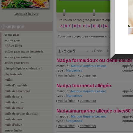
achetez le livre
tous les corps gras par ordre alphabétique :
N
corps gras
A
B
C
D
E
F
G
H
I
J
K
L
M
O
corps gras
Tous les corps gras commençant par
N
acides gras
EPA et DHA
1 - 5 de 5
«
‹ Préc.
1
Suiv. ›
»
acides gras mono-insaturés
acides gras saturés
Nadya forme/doux ou demi-sel/3
acides gras trans
marque
:
Marque Repère/ Leclerc
appréc
phospholipides cholestérol
type
:
Margarines
comme
phytostérols
voir la fiche
commenter
huiles
Nadya tournesol allégée
huile d'arachide
huile de tournesol
marque
:
Marque Repère/ Leclerc
appréc
type
:
Margarines
comme
huile de soja
voir la fiche
commenter
huile de colza
huile de maïs
Nadya/margarine allégée olive/60
huile de pépins de raisin
marque
:
Marque Repère/ Leclerc
appréc
huile de noix
type
:
Margarines
comme
huile d’olive
voir la fiche
commenter
autres huiles