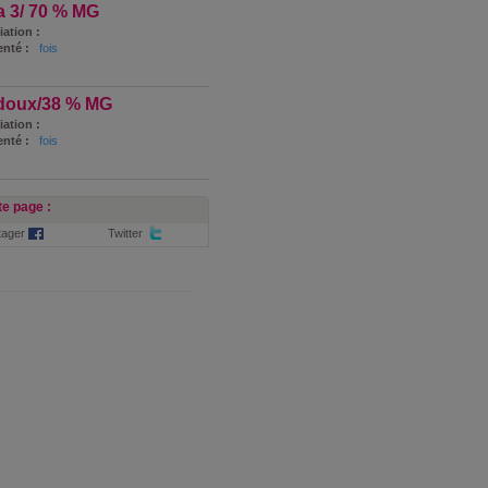
 3/ 70 % MG
iation :
nté :
fois
u doux/38 % MG
iation :
nté :
fois
e page :
tager
Twitter