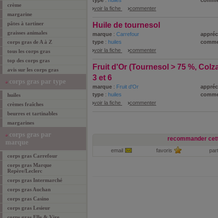
type
:
huiles
comme
crème
voir la fiche
commenter
margarine
pâtes à tartiner
Huile de tournesol
graisses animales
marque
:
Carrefour
appréc
corps gras de A à Z
type
:
huiles
comme
voir la fiche
commenter
tous les corps gras
top des corps gras
Fruit d'Or (Tournesol > 75 %, Colz
avis sur les corps gras
3 et 6
corps gras par type
marque
:
Fruit d'Or
appréc
type
:
huiles
comme
huiles
voir la fiche
commenter
crèmes fraîches
beurres et tartinables
margarines
corps gras par
recommander cett
marque
email
favoris
par
corps gras Carrefour
corps gras Marque
Repère/Leclerc
corps gras Intermarché
corps gras Auchan
corps gras Casino
corps gras Lesieur
corps gras Elle & Vire