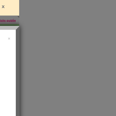
isite guidée
×
457
inscrites
'abonner
rien
es
e santé
t de
 les infos