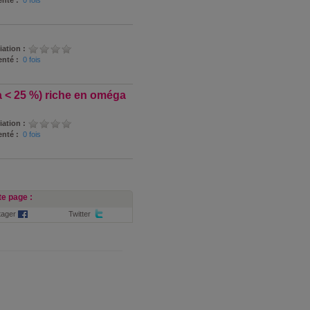
nté :
0 fois
iation :
nté :
0 fois
a < 25 %) riche en oméga
iation :
nté :
0 fois
e page :
tager
Twitter