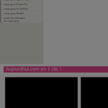
corps gras Fruit d'or
corps gras St Hubert
corps gras Bridel
toutes les marques
de corps gras
Aujourdhui.com en 1 clic !