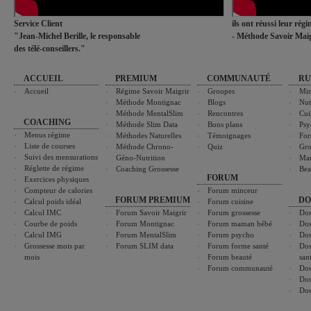
Service Client
ils ont réussi leur rég
"Jean-Michel Berille, le responsable
- Méthode Savoir Maig
des télé-conseillers."
ACCUEIL
PREMIUM
COMMUNAUTÉ
RU
Accueil
Régime Savoir Maigrir
Groupes
Min
Méthode Montignac
Blogs
Nut
Méthode MentalSlim
Rencontres
Cui
COACHING
Méthode Slim Data
Bons plans
Psy
Menus régime
Méthodes Naturelles
Témoignages
For
Liste de courses
Méthode Chrono-
Quiz
Gro
Suivi des mensurations
Géno-Nutrition
Ma
Réglette de régime
Coaching Grossesse
Bea
FORUM
Exercices physiques
Compteur de calories
Forum minceur
FORUM PREMIUM
DO
Calcul poids idéal
Forum cuisine
Calcul IMC
Forum Savoir Maigrir
Forum grossesse
Dos
Courbe de poids
Forum Montignac
Forum maman bébé
Dos
Calcul IMG
Forum MentalSlim
Forum psycho
Dos
Grossesse mois par
Forum SLIM data
Forum forme santé
Dos
mois
Forum beauté
san
Forum communauté
Dos
Dos
Dos