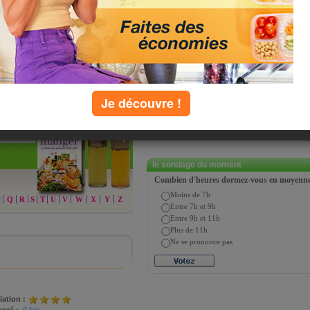
ts 2008-2009 de Jean-Michel
Je découvre !
chercher
le sondage du moment
Combien d'heures dormez-vous en moyenne 
Moins de 7h
P
Q
R
S
T
U
V
W
X
Y
Z
Entre 7h et 9h
Entre 9h et 11h
Plus de 11h
Ne se prononce pas
iation :