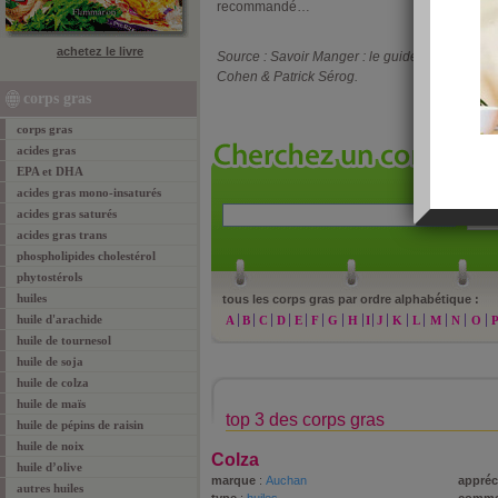
recommandé…
achetez le livre
Source : Savoir Manger : le guide des alimen
Cohen & Patrick Sérog.
corps gras
corps gras
acides gras
EPA et DHA
acides gras mono-insaturés
acides gras saturés
»
re
acides gras trans
phospholipides cholestérol
phytostérols
huiles
tous les corps gras par ordre alphabétique :
huile d'arachide
A
B
C
D
E
F
G
H
I
J
K
L
M
N
O
huile de tournesol
huile de soja
huile de colza
huile de maïs
top 3 des corps gras
huile de pépins de raisin
huile de noix
Colza
huile d’olive
marque
:
Auchan
appréc
autres huiles