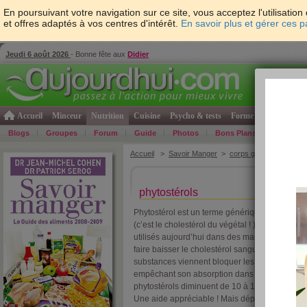
En poursuivant votre navigation sur ce site, vous acceptez l'utilisati
et offres adaptés à vos centres d'intérêt.
En savoir plus et gérer ces 
Jeudi 6 août 2026
- Bonne fête aux
Didier
Accueil
Minceur
Nutrition
Cuisine
Psycho & tests
Forme & santé
Gro
Blogs
Groupes
Forum
Guide
Photos
Bons Plans
Témoign
Accueil
>
Savoir Manger
>
corps gras
> Les phyt
phytostérols
Phytostérol est un terme générique pour désig
(c’est le cholestérol du végétal ! ). Ces produit
utilisés aujourd’hui dans des margarines, des y
faire baisser le cholestérol sanguin des perso
substances viennent bloquer les récepteurs du 
empêchant son absorption dans l’organisme. 2
phytostérols diminuent de 10 à 12 % le taux d
Une aide appréciable ! Mais dépasser 3 g de ph