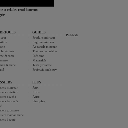
ime et cela les rend heureux
rir
BRIQUES
GUIDES
Publicité
ceur
Produits minceur
rition
Régime minceur
sine
Appareils minceur
cho & tests
Thèmes de cuisine
me & santé
Prénoms
ssesse
Maternités
man & bébé
Tests grossesse
uté
Professionnels psy
SSIERS
PLUS
siers minceur
Jeux
siers nutrition
Infos
siers psycho
Astro
siers forme &
Shopping
té
siers grossesse
siers maman bébé
siers beauté