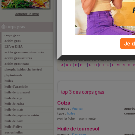
achetez le livre
corps gras
corps gras
»
re
acides gras
Je d
EPA et DHA
acides gras mono-insaturés
acides gras saturés
tous les corps gras par ordre alphabétique :
acides gras trans
A
B
C
D
E
F
G
H
I
J
K
L
M
N
O
phospholipides cholestérol
phytostérols
huiles
huile d'arachide
top 3 des corps gras
huile de tournesol
huile de soja
Colza
huile de colza
marque
:
Auchan
appréc
huile de maïs
type
:
huiles
comme
huile de pépins de raisin
voir la fiche
commenter
huile de noix
huile d’olive
Huile de tournesol
autres huiles
marque
:
Carrefour
appréc