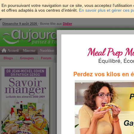
En poursuivant votre navigation sur ce site, vous acceptez l'utilisati
et offres adaptés à vos centres d'intérêt.
En savoir plus et gérer ces 
Dimanche 9 août 2026
- Bonne fête aux
Didier
Accueil
Minceur
Nutrition
Cuisine
Psycho & tests
Forme & santé
Gro
Blogs
Groupes
Forum
Guide
Photos
Bons Plans
Témoign
Accueil
>
Savoir Manger
>
corps gras
> Huile de
Perdez vos kilos en 
huile de maïs
L’
huile de maïs
contient 13 % d’acides gras s
% de poly-insaturés. Elle ressemble beaucoup,
tournesol et ne présente pas de caractéristique
Elle contient simplement moins d’acides gras p
mg pour 100 g d’huile).
Source : Savoir Manger : le guide des alimen
Cohen & Patrick Sérog.