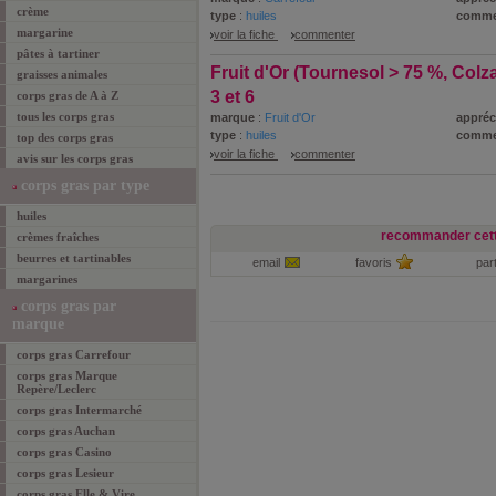
crème
type
:
huiles
comme
margarine
voir la fiche
commenter
pâtes à tartiner
Fruit d'Or (Tournesol > 75 %, Colz
graisses animales
3 et 6
corps gras de A à Z
tous les corps gras
marque
:
Fruit d'Or
appréc
type
:
huiles
comme
top des corps gras
voir la fiche
commenter
avis sur les corps gras
corps gras par type
huiles
recommander cett
crèmes fraîches
beurres et tartinables
email
favoris
par
margarines
corps gras par
marque
corps gras Carrefour
corps gras Marque
Repère/Leclerc
corps gras Intermarché
corps gras Auchan
corps gras Casino
corps gras Lesieur
corps gras Elle & Vire