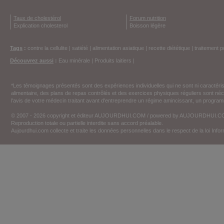
Taux de cholestérol
Forum nutrition
Explication cholesterol
Boisson légère
Tags
:
contre la cellulite
|
satiété
|
alimentation asiatique
|
recette diététique
|
traitement p
Découvrez aussi
:
Eau minérale
|
Produits laitiers
|
*Les témoignages présentés sont des expériences individuelles qui ne sont ni caractéri
alimentaire, des plans de repas contrôlés et des exercices physiques réguliers sont n
l'avis de votre médecin traitant avant d'entreprendre un régime amincissant, un programm
© 2007 - 2026 copyright et éditeur AUJOURDHUI.COM / powered by AUJOURDHUI.
Reproduction totale ou partielle interdite sans accord préalable.
Aujourdhui.com collecte et traite les données personnelles dans le respect de la loi Inf