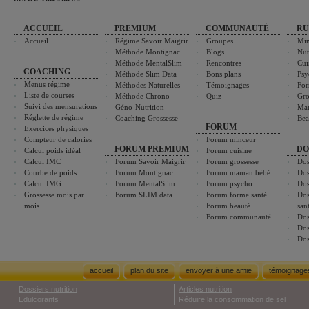
ACCUEIL
PREMIUM
COMMUNAUTÉ
RU
Accueil
Régime Savoir Maigrir
Groupes
Min
Méthode Montignac
Blogs
Nut
Méthode MentalSlim
Rencontres
Cui
COACHING
Méthode Slim Data
Bons plans
Psy
Menus régime
Méthodes Naturelles
Témoignages
For
Liste de courses
Méthode Chrono-
Quiz
Gro
Suivi des mensurations
Géno-Nutrition
Ma
Réglette de régime
Coaching Grossesse
Bea
FORUM
Exercices physiques
Compteur de calories
Forum minceur
FORUM PREMIUM
DO
Calcul poids idéal
Forum cuisine
Calcul IMC
Forum Savoir Maigrir
Forum grossesse
Dos
Courbe de poids
Forum Montignac
Forum maman bébé
Dos
Calcul IMG
Forum MentalSlim
Forum psycho
Dos
Grossesse mois par
Forum SLIM data
Forum forme santé
Dos
mois
Forum beauté
san
Forum communauté
Dos
Dos
Dos
accueil
plan du site
envoyer à une amie
témoignage
Dossiers nutrition
Articles nutrition
Edulcorants
Réduire la consommation de sel