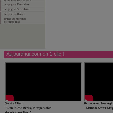
corps gras Fruit d'or
corps gras St Hubert
corps gras Bridel
toutes les marques
de corps gras
Aujourdhui.com en 1 clic !
Service Client
ils ont réussi leur rég
"Jean-Michel Berille, le responsable
- Méthode Savoir Maig
des télé-conseillers."