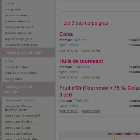
crème
margarine
pâtes à tartiner
graisses animales
top 3 des corps gras
corps gras de A à Z
tous les corps gras
Colza
top des corps gras
marque
:
Auchan
appréc
avis sur les corps gras
type
:
huiles
comme
voir la fiche
commenter
corps gras par type
Huile de tournesol
huiles
crèmes fraîches
marque
:
Carrefour
appréc
type
:
huiles
comme
beurres et tartinables
voir la fiche
commenter
margarines
corps gras par
Fruit d'Or (Tournesol > 75 %, Colz
marque
3 et 6
corps gras Carrefour
marque
:
Fruit d'Or
appréc
type
:
huiles
comme
corps gras Marque
Repère/Leclerc
voir la fiche
commenter
corps gras Intermarché
corps gras Auchan
corps gras Casino
corps gras Lesieur
recommander cett
corps gras Elle & Vire