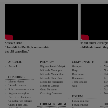
Service Client
ils ont réussi leur rég
"Jean-Michel Berille, le responsable
- Méthode Savoir Maig
des télé-conseillers."
ACCUEIL
PREMIUM
COMMUNAUTÉ
RU
Accueil
Régime Savoir Maigrir
Groupes
Min
Méthode Montignac
Blogs
Nut
Méthode MentalSlim
Rencontres
Cui
COACHING
Méthode Slim Data
Bons plans
Psy
Menus régime
Méthodes Naturelles
Témoignages
For
Liste de courses
Méthode Chrono-
Quiz
Gro
Suivi des mensurations
Géno-Nutrition
Ma
Réglette de régime
Coaching Grossesse
Bea
FORUM
Exercices physiques
Compteur de calories
Forum minceur
FORUM PREMIUM
DO
Calcul poids idéal
Forum cuisine