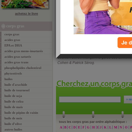
certains quand la température dépasse 120 de
sensibles, ne sentiront rien, même à une tempér
contient de la vitamine E (30 mg pour 100 g d’hu
achetez le livre
intéressante pour les gens qui souffrent de mala
d’une excellente huile qui, avantage non-négli
corps gras
colza est devenue très populaire : on en parle d
amélioré son emballage et son prix tend à aug
corps gras
Sa conservation en bouteille opaque la protège
acides gras
Je d
préserve ses qualités.
EPA et DHA
acides gras mono-insaturés
acides gras saturés
Source : Savoir Manger : le guide des alimen
acides gras trans
Cohen & Patrick Sérog.
phospholipides cholestérol
phytostérols
huiles
huile d'arachide
huile de tournesol
huile de soja
»
re
huile de colza
huile de maïs
huile de pépins de raisin
huile de noix
tous les corps gras par ordre alphabétique :
huile d’olive
A
B
C
D
E
F
G
H
I
J
K
L
M
N
O
autres huiles