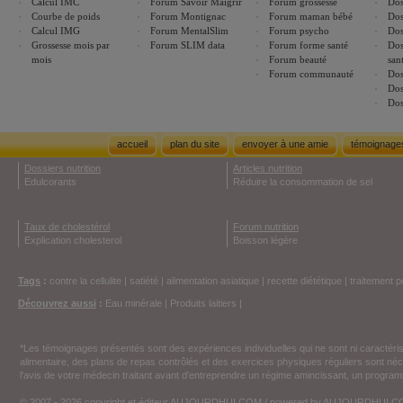
Calcul IMC
Forum Savoir Maigrir
Forum grossesse
Dos
Courbe de poids
Forum Montignac
Forum maman bébé
Dos
Calcul IMG
Forum MentalSlim
Forum psycho
Dos
Grossesse mois par
Forum SLIM data
Forum forme santé
Dos
mois
Forum beauté
san
Forum communauté
Dos
Dos
Dos
accueil
plan du site
envoyer à une amie
témoignage
Dossiers nutrition
Articles nutrition
Edulcorants
Réduire la consommation de sel
Taux de cholestérol
Forum nutrition
Explication cholesterol
Boisson légère
Tags
:
contre la cellulite
|
satiété
|
alimentation asiatique
|
recette diététique
|
traitement p
Découvrez aussi
:
Eau minérale
|
Produits laitiers
|
*Les témoignages présentés sont des expériences individuelles qui ne sont ni caractéri
alimentaire, des plans de repas contrôlés et des exercices physiques réguliers sont n
l'avis de votre médecin traitant avant d'entreprendre un régime amincissant, un programm
© 2007 - 2026 copyright et éditeur AUJOURDHUI.COM / powered by AUJOURDHUI.