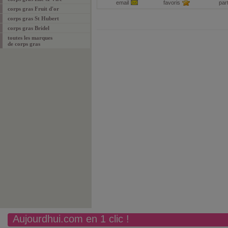
email
favoris
par
corps gras Fruit d'or
corps gras St Hubert
corps gras Bridel
toutes les marques
de corps gras
Aujourdhui.com en 1 clic !