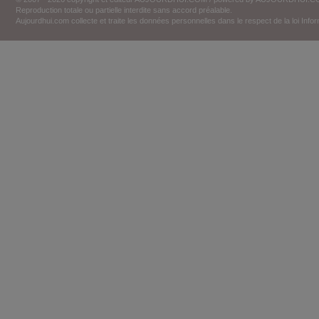
Reproduction totale ou partielle interdite sans accord préalable.
Aujourdhui.com collecte et traite les données personnelles dans le respect de la loi Inf