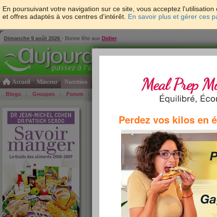
En poursuivant votre navigation sur ce site, vous acceptez l'utilisati
et offres adaptés à vos centres d'intérêt.
En savoir plus et gérer ces 
Dimanche 9 août 2026
- Bonne fête aux
Didier
Accueil
Minceur
Nutrition
Cuisine
Psycho & tests
Forme & santé
Gro
Blogs
Groupes
Forum
Guide
Photos
Bons Plans
Témoign
Accueil
>
Savoir Manger
>
corps gras
> Huile de 
Perdez vos kilos en 
huile de colza
L’
huile de colza
contient peu d’acides gras sat
gras mono-insaturés et 30 % d’acides gras pol
gras de la série oméga 3 qui auraient des prop
du rythme cardiaque. Après un avis positif de 
française sur les huiles est en train de change
devenir une huile multi-usages (assaisonnemen
dans toute l’Europe. On peut donc chauffer l’
hu
qu’elle risque de dégager une légère odeur de