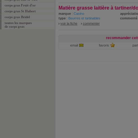
corps gras Fruit d'or
Matière grasse laitière à tartiner/
corps gras St Hubert
marque
:
Casino
appréciatio
corps gras Bridel
type
:
Beurres et tartinables
commenté
toutes les marques
voir la fiche
commenter
de corps gras
recommander cett
email
favoris
par