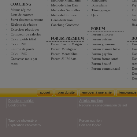
Méthode MentalSlim
Rencontres
Cui
COACHING
Méthode Slim Data
Bons plans
Psy
Menus régime
Méthodes Naturelles
Témoignages
For
Liste de courses
Méthode Chrono-
Quiz
Gro
Suivi des mensurations
Géno-Nutrition
Ma
Réglette de régime
Coaching Grossesse
Bea
FORUM
Exercices physiques
Compteur de calories
Forum minceur
FORUM PREMIUM
DO
Calcul poids idéal
Forum cuisine
Calcul IMC
Forum Savoir Maigrir
Forum grossesse
Dos
Courbe de poids
Forum Montignac
Forum maman bébé
Dos
Calcul IMG
Forum MentalSlim
Forum psycho
Dos
Grossesse mois par
Forum SLIM data
Forum forme santé
Dos
mois
Forum beauté
san
Forum communauté
Dos
Dos
Dos
accueil
plan du site
envoyer à une amie
témoignage
Dossiers nutrition
Articles nutrition
Edulcorants
Réduire la consommation de sel
Taux de cholestérol
Forum nutrition
Explication cholesterol
Boisson légère