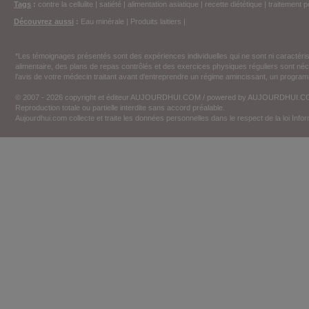
Tags
:
contre la cellulite
|
satiété
|
alimentation asiatique
|
recette diététique
|
traitement p
Découvrez aussi
:
Eau minérale
|
Produits laitiers
|
*Les témoignages présentés sont des expériences individuelles qui ne sont ni caractéri
alimentaire, des plans de repas contrôlés et des exercices physiques réguliers sont n
l'avis de votre médecin traitant avant d'entreprendre un régime amincissant, un programm
© 2007 - 2026 copyright et éditeur AUJOURDHUI.COM / powered by AUJOURDHUI.
Reproduction totale ou partielle interdite sans accord préalable.
Aujourdhui.com collecte et traite les données personnelles dans le respect de la loi Inf