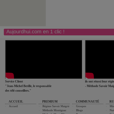
Aujourdhui.com en 1 clic !
Service Client
ils ont réussi leur rég
"Jean-Michel Berille, le responsable
- Méthode Savoir Maig
des télé-conseillers."
ACCUEIL
PREMIUM
COMMUNAUTÉ
RU
Accueil
Régime Savoir Maigrir
Groupes
Min
Méthode Montignac
Blogs
Nut