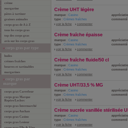
crème
margarine
Crème UHT légère
pâtes à tartiner
marque
:
Casino
appréciatio
graisses animales
type
:
Crèmes fraîches
commenté
voir la fiche
commenter
corps gras de A à Z
tous les corps gras
Crème fraîche épaisse
top des corps gras
marque
:
Casino
appréciatio
avis sur les corps gras
type
:
Crèmes fraîches
commenté
corps gras par type
voir la fiche
commenter
huiles
Crème fraîche fluide/50 cl
crèmes fraîches
marque
:
Casino
appréciatio
beurres et tartinables
type
:
Crèmes fraîches
commenté
margarines
voir la fiche
commenter
corps gras par
marque
Crème UHT/33,5 % MG
marque
:
Casino
appréciatio
corps gras Carrefour
type
:
Crèmes fraîches
commenté
corps gras Marque
voir la fiche
commenter
Repère/Leclerc
corps gras Intermarché
Crème sucrée vanillée stérilisée
corps gras Auchan
marque
:
Casino
appréciatio
corps gras Casino
type
:
Crèmes fraîches
commenté
corps gras Lesieur
voir la fiche
commenter
corps gras Elle & Vire