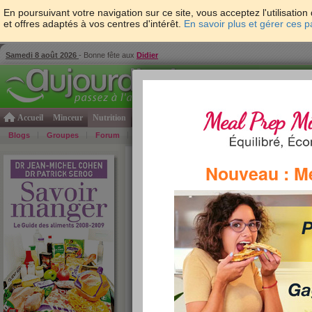
En poursuivant votre navigation sur ce site, vous acceptez l'utilisati
et offres adaptés à vos centres d'intérêt.
En savoir plus et gérer ces 
Samedi 8 août 2026
- Bonne fête aux
Didier
Accueil
Minceur
Nutrition
Cuisine
Psycho & tests
Forme & santé
Gro
Blogs
Groupes
Forum
Guide
Photos
Bons Plans
Témoign
Accueil
>
Savoir Manger
>
corps gras
> Casino
Nouveau : M
»
re
tous les corps gras par ordre alphabétique :
A
B
C
D
E
F
G
H
I
J
K
L
M
N
O