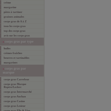
crème
margarine
pâtes à tartiner
graisses animales
corps gras de A à Z
tous les corps gras
top des corps gras
avis sur les corps gras
corps gras par type
huiles
crèmes fraîches
beurres et tartinables
margarines
corps gras par
marque
corps gras Carrefour
corps gras Marque
Repère/Leclerc
corps gras Intermarché
corps gras Auchan
corps gras Casino
corps gras Lesieur
corps gras Elle & Vire