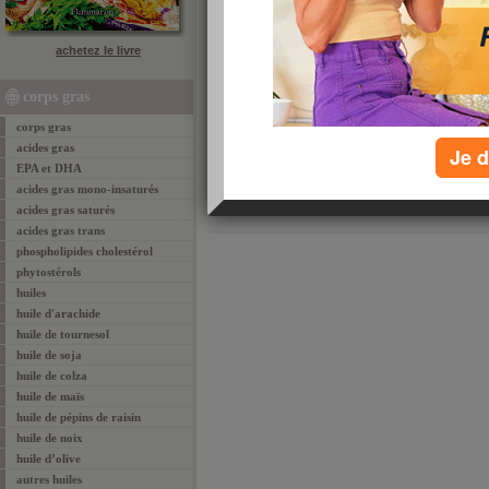
achetez le livre
tous les corps gras par ordre alphabétique :
K
corps gras
A
B
C
D
E
F
G
H
I
J
L
M
N
O
P
corps gras
recommander cett
acides gras
Je d
EPA et DHA
email
favoris
par
acides gras mono-insaturés
acides gras saturés
acides gras trans
phospholipides cholestérol
phytostérols
huiles
huile d'arachide
huile de tournesol
huile de soja
huile de colza
huile de maïs
huile de pépins de raisin
huile de noix
huile d’olive
autres huiles