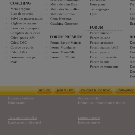
COACHING
Méthode Slim Data
Bons plans
Psy
Menus régime
Méthodes Naturelles
Témoignages
For
Liste de courses
Méthode Chrono-
Quiz
Gro
Suivi des mensurations
Géno-Nutrition
Ma
Réglette de régime
Coaching Grossesse
Bea
FORUM
Exercices physiques
Compteur de calories
Forum minceur
FORUM PREMIUM
DO
Calcul poids idéal
Forum cuisine
Calcul IMC
Forum Savoir Maigrir
Forum grossesse
Dos
Courbe de poids
Forum Montignac
Forum maman bébé
Dos
Calcul IMG
Forum MentalSlim
Forum psycho
Dos
Grossesse mois par
Forum SLIM data
Forum forme santé
Dos
mois
Forum beauté
san
Forum communauté
Dos
Dos
Dos
accueil
plan du site
envoyer à une amie
témoignage
Dossiers nutrition
Articles nutrition
Edulcorants
Réduire la consommation de sel
Taux de cholestérol
Forum nutrition
Explication cholesterol
Boisson légère