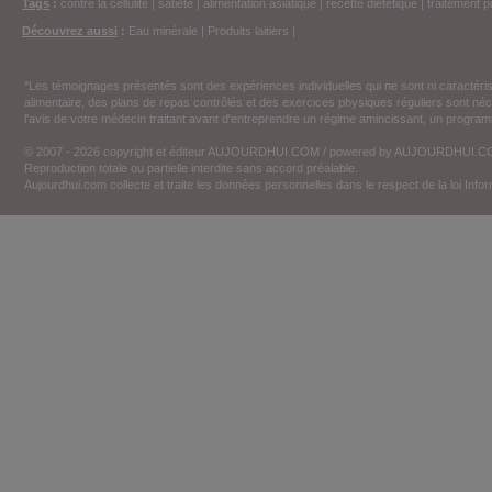
Tags
:
contre la cellulite
|
satiété
|
alimentation asiatique
|
recette diététique
|
traitement p
Découvrez aussi
:
Eau minérale
|
Produits laitiers
|
*Les témoignages présentés sont des expériences individuelles qui ne sont ni caractéri
alimentaire, des plans de repas contrôlés et des exercices physiques réguliers sont n
l'avis de votre médecin traitant avant d'entreprendre un régime amincissant, un programm
© 2007 - 2026 copyright et éditeur AUJOURDHUI.COM / powered by AUJOURDHUI.
Reproduction totale ou partielle interdite sans accord préalable.
Aujourdhui.com collecte et traite les données personnelles dans le respect de la loi Inf