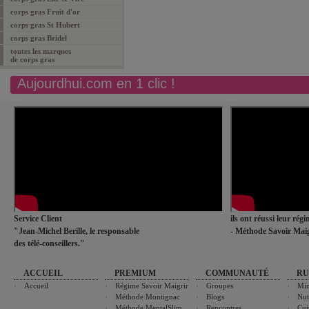
corps gras Fruit d'or
corps gras St Hubert
corps gras Bridel
toutes les marques
de corps gras
Aujourdhui.com en 1 clic !
Service Client
ils ont réussi leur rég
"Jean-Michel Berille, le responsable
- Méthode Savoir Maig
des télé-conseillers."
ACCUEIL
PREMIUM
COMMUNAUTÉ
RU
Accueil
Régime Savoir Maigrir
Groupes
Min
Méthode Montignac
Blogs
Nut
Méthode MentalSlim
Rencontres
Cui