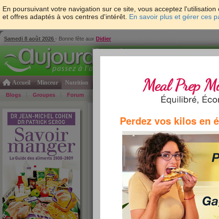
En poursuivant votre navigation sur ce site, vous acceptez l'utilisati
et offres adaptés à vos centres d'intérêt.
En savoir plus et gérer ces 
Samedi 8 août 2026
- Bonne fête aux
Didier
Accueil
Minceur
Nutrition
Cuisine
Psycho & tests
Forme & santé
Gro
Blogs
Groupes
Forum
Guide
Photos
Bons Plans
Témoign
Accueil
>
Savoir Manger
>
corps gras
> AZ des in
Perdez vos kilos en 
corps gras de A à Z
Aujourdhui.com a regroupé tous les corps gras ana
Sérog. Vous les trouverez ici classés par ordre alph
pour consulter les informations nutritionnelles du pr
»
re